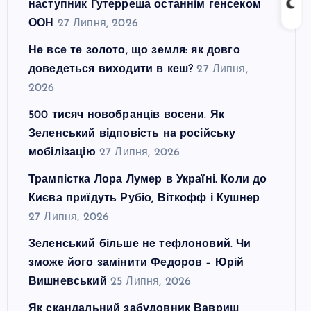
наступник Гутерреша останнім генсеком
ООН
27 Липня, 2026
Не все те золото, що земля: як довго
доведеться виходити в кеш?
27 Липня,
2026
500 тисяч новобранців восени. Як
Зеленський відповість на російську
мобілізацію
27 Липня, 2026
Трампістка Лора Лумер в Україні. Коли до
Києва приїдуть Рубіо, Віткофф і Кушнер
27 Липня, 2026
Зеленський більше не тефлоновий. Чи
зможе його замінити Федоров – Юрій
Вишневський
25 Липня, 2026
Як скандальний забудовник Вавриш