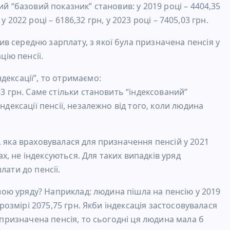
й “базовий показник” становив: у 2019 році – 4404,35
 у 2022 році – 6186,32 грн, у 2023 році – 7405,03 грн.
 середню зарплату, з якої була призначена пенсія у
цію пенсії.
дексації”, то отримаємо:
83 грн. Саме стільки становить “індексований”
ндексації пенсії, незалежно від того, коли людина
, яка враховувалася для призначення пенсій у 2021
ках, не індексуються. Для таких випадків уряд
лати до пенсії.
овою уряду? Наприклад: людина пішла на пенсію у 2019
 розмірі 2075,75 грн. Якби індексація застосовувалася
а призначена пенсія, то сьогодні ця людина мала б