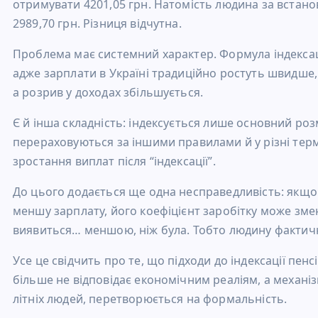
отримувати 4201,05 грн. Натомість людина за встано
2989,70 грн. Різниця відчутна.
Проблема має системний характер. Формула індексації
адже зарплати в Україні традиційно ростуть швидше, 
а розрив у доходах збільшується.
Є й інша складність: індексується лише основний розмі
перераховуються за іншими правилами й у різні терм
зростання виплат після “індексації”.
До цього додається ще одна несправедливість: якщо
меншу зарплату, його коефіцієнт заробітку може зме
виявиться… меншою, ніж була. Тобто людину фактичн
Усе це свідчить про те, що підходи до індексації пе
більше не відповідає економічним реаліям, а механіз
літніх людей, перетворюється на формальність.