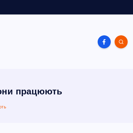
вони працюють
ють