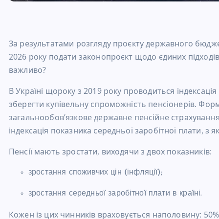
За результатами розгляду проєкту державного бюдже
2026 року подати законопроєкт щодо єдиних підходів 
важливо?
В Україні щороку з 2019 року проводиться індексація
зберегти купівельну спроможність пенсіонерів. Фор
загальнообов’язкове державне пенсійне страхування”.
індексація показника середньої заробітної плати, з я
Пенсії мають зростати, виходячи з двох показників:
зростання споживчих цін (інфляції);
зростання середньої заробітної плати в країні.
Кожен із цих чинників враховується наполовину: 50% 