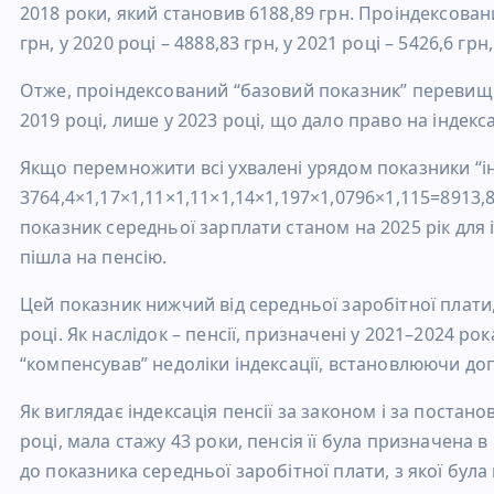
2018 роки, який становив 6188,89 грн. Проіндексовани
грн, у 2020 році – 4888,83 грн, у 2021 році – 5426,6 грн,
Отже, проіндексований “базовий показник” перевищив
2019 році, лише у 2023 році, що дало право на індекса
Якщо перемножити всі ухвалені урядом показники “ін
3764,4×1,17×1,11×1,11×1,14×1,197×1,0796×1,115=8913,
показник середньої зарплати станом на 2025 рік для і
пішла на пенсію.
Цей показник нижчий від середньої заробітної плати
році. Як наслідок – пенсії, призначені у 2021–2024 ро
“компенсував” недоліки індексації, встановлюючи доп
Як виглядає індексація пенсії за законом і за постан
році, мала стажу 43 роки, пенсія її була призначена в
до показника середньої заробітної плати, з якої бул