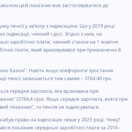
законом цей показник має застосовуватися до
 пенсії у зв’язку з індексацією. Ще у 2019 році
індексації, чинний і досі. Згідно з ним, на
ньої заробітної плати, чинний станом на 1 жовтня
обітної плати, який враховувався при призначенні й
арою базою”. Навіть якщо коефіцієнти зростання
ції пенсії залишається тим самим – 3764,40 грн.
ться середня зарплата, яка врахована при
азник” (3764,4 грн). Якщо середня зарплата, взята при
ий показник”, то пенсія не індексувалася.
 набув право на індексацію лише у 2023 році. Чому?
вався показник середньої заробітної плати за 2016–