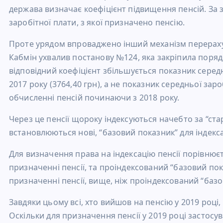
держава визначає коефіцієнт підвищення пенсій. За 
заробітної плати, з якої призначено пенсію.
Проте урядом впроваджено інший механізм перерахунку
Кабмін ухвалив постанову №124, яка закріпила порядок 
відповідний коефіцієнт збільшується показник серед
2017 року (3764,40 грн), а не показник середньої зар
обчисленні пенсій починаючи з 2018 року.
Через це пенсії щороку індексуються начебто за “ст
встановлюються нові, “базовий показник” для індекса
Для визначення права на індексацію пенсії порівнює
призначенні пенсії, та проіндексований “базовий пок
призначенні пенсії, вище, ніж проіндексований “базов
Завдяки цьому всі, хто вийшов на пенсію у 2019 році,
Оскільки для призначення пенсії у 2019 році застосу