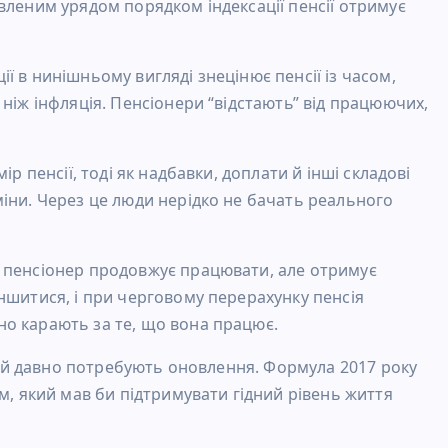
вленим урядом порядком індексації пенсії отримує
 в нинішньому вигляді знецінює пенсії із часом,
ніж інфляція. Пенсіонери “відстають” від працюючих,
р пенсії, тоді як надбавки, доплати й інші складові
іни. Через це люди нерідко не бачать реального
 пенсіонер продовжує працювати, але отримує
ншитися, і при черговому перерахунку пенсія
о карають за те, що вона працює.
нсій давно потребують оновлення. Формула 2017 року
м, який мав би підтримувати гідний рівень життя