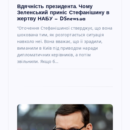
с
Вдячність президента. Чому
Зеленський приніс Стефанішину в
і
жертву НАБУ — DSnews.ua
“Оточення Стефанішиної стверджує, що вона
в
шокована тим, як розгортається ситуація
навколо неї. Вона вважає, що її зрадили,
виманили в Київ під приводом наради
дипломатичних керівників, а потім
звільнили. Якщо б…