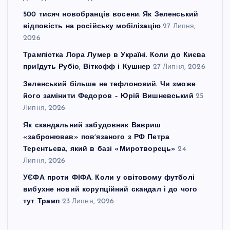
500 тисяч новобранців восени. Як Зеленський
відповість на російську мобілізацію
27 Липня,
2026
Трампістка Лора Лумер в Україні. Коли до Києва
приїдуть Рубіо, Віткофф і Кушнер
27 Липня, 2026
Зеленський більше не тефлоновий. Чи зможе
його замінити Федоров – Юрій Вишневський
25
Липня, 2026
Як скандальний забудовник Вавриш
«забронював» повʼязаного з РФ Петра
Терентьєва, який в базі «Миротворець»
24
Липня, 2026
УЄФА проти ФІФА. Коли у світовому футболі
вибухне новий корупційний скандал і до чого
тут Трамп
23 Липня, 2026