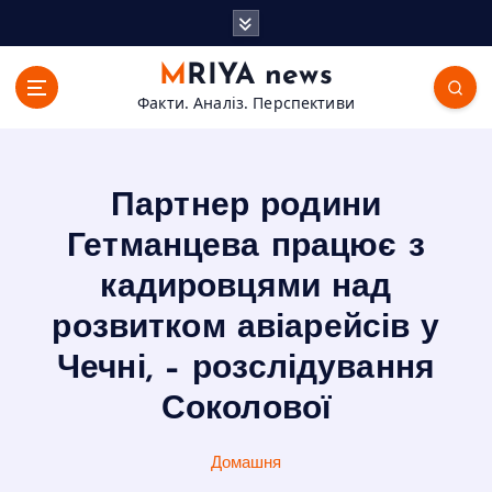
П
е
р
MRIYA news
е
Факти. Аналіз. Перспективи
й
т
и
д
Партнер родини
о
в
Гетманцева працює з
м
кадировцями над
і
с
розвитком авіарейсів у
т
Чечні, – розслідування
у
Соколової
Домашня