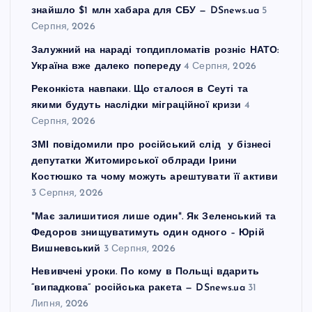
знайшло $1 млн хабара для СБУ — DSnews.ua
5
Серпня, 2026
Залужний на нараді топдипломатів розніс НАТО:
Україна вже далеко попереду
4 Серпня, 2026
Реконкіста навпаки. Що сталося в Сеуті та
якими будуть наслідки міграційної кризи
4
Серпня, 2026
ЗМІ повідомили про російський слід у бізнесі
депутатки Житомирської облради Ірини
Костюшко та чому можуть арештувати її активи
3 Серпня, 2026
"Має залишитися лише один". Як Зеленський та
Федоров знищуватимуть один одного – Юрій
Вишневський
3 Серпня, 2026
Невивчені уроки. По кому в Польщі вдарить
“випадкова” російська ракета — DSnews.ua
31
Липня, 2026