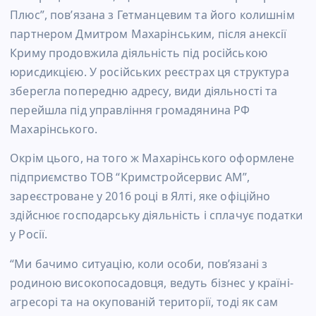
Плюс”, пов’язана з Гетманцевим та його колишнім
партнером Дмитром Махарінським, після анексії
Криму продовжила діяльність під російською
юрисдикцією. У російських реєстрах ця структура
зберегла попередню адресу, види діяльності та
перейшла під управління громадянина РФ
Махарінського.
Окрім цього, на того ж Махарінського оформлене
підприємство ТОВ “Кримстройсервис АМ”,
зареєстроване у 2016 році в Ялті, яке офіційно
здійснює господарську діяльність і сплачує податки
у Росії.
“Ми бачимо ситуацію, коли особи, пов’язані з
родиною високопосадовця, ведуть бізнес у країні-
агресорі та на окупованій території, тоді як сам