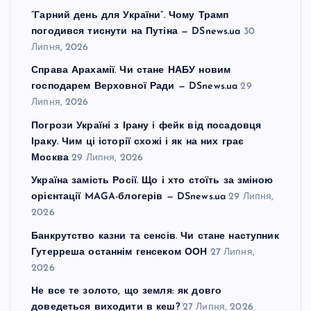
“Гарний день для України”. Чому Трамп
погодився тиснути на Путіна — DSnews.ua
30
Липня, 2026
Справа Арахамії. Чи стане НАБУ новим
господарем Верховної Ради — DSnews.ua
29
Липня, 2026
Погрози Україні з Ірану і фейк від посадовця
Іраку. Чим ці історії схожі і як на них грає
Москва
29 Липня, 2026
Україна замість Росії. Що і хто стоїть за зміною
орієнтації MAGA-блогерів — DSnews.ua
29 Липня,
2026
Банкрутство казни та сенсів. Чи стане наступник
Гутерреша останнім генсеком ООН
27 Липня,
2026
Не все те золото, що земля: як довго
доведеться виходити в кеш?
27 Липня, 2026