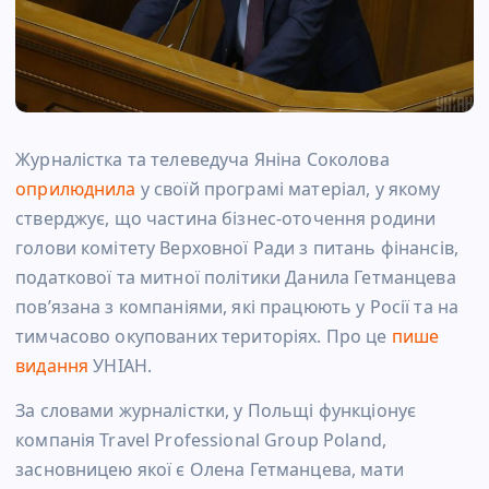
Журналістка та телеведуча Яніна Соколова
оприлюднила
у своїй програмі матеріал, у якому
стверджує, що частина бізнес-оточення родини
голови комітету Верховної Ради з питань фінансів,
податкової та митної політики Данила Гетманцева
пов’язана з компаніями, які працюють у Росії та на
тимчасово окупованих територіях. Про це
пише
видання
УНІАН.
За словами журналістки, у Польщі функціонує
компанія Travel Professional Group Poland,
засновницею якої є Олена Гетманцева, мати