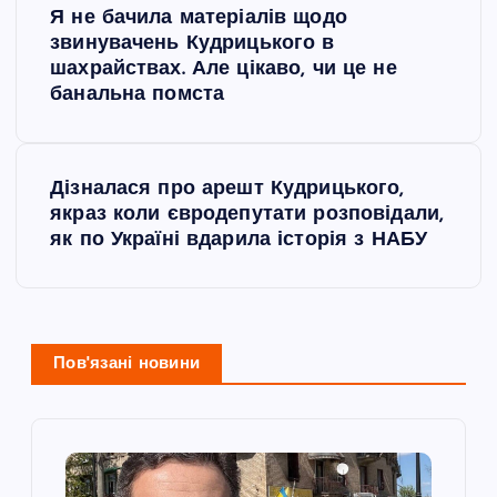
Я не бачила матеріалів щодо
а
звинувачень Кудрицького в
шахрайствах. Але цікаво, чи це не
в
банальна помста
і
Дізналася про арешт Кудрицького,
г
якраз коли євродепутати розповідали,
як по Україні вдарила історія з НАБУ
а
ц
і
Пов'язані новини
я
з