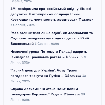
Серпня, 2026
ЗМІ повідомили про російський слід у бізнесі
депутатки Житомирської облради Ірини
Костюшко та чому можуть арештувати її активи
3 Серпня, 2026
"Має залишитися лише один". Як Зеленський та
Федоров знищуватимуть один одного – Юрій
Вишневський
3 Серпня, 2026
Невивчені уроки. По кому в Польщі вдарить
“випадкова” російська ракета — DSnews.ua
31
Липня, 2026
“Гарний день для України”. Чому Трамп
погодився тиснути на Путіна — DSnews.ua
30
Липня, 2026
Справа Арахамії. Чи стане НАБУ новим
господарем Верховної Ради — DSnews.ua
29
Липня, 2026