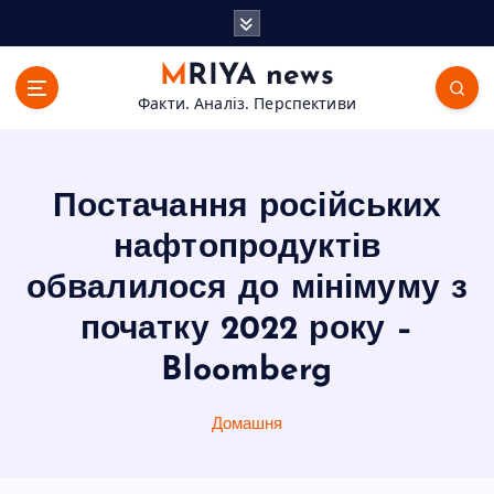
П
е
р
MRIYA news
е
Факти. Аналіз. Перспективи
й
т
и
д
Постачання російських
о
в
нафтопродуктів
м
обвалилося до мінімуму з
і
с
початку 2022 року –
т
Bloomberg
у
Домашня