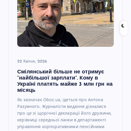
а
п
и
с
22 Квітня, 2026
і
Смілянський більше не отримує
“найбільшої зарплати”. Кому в
в
Україні платять майже 3 млн грн на
місяць
Як зазначає Oboz.ua, ідеться про Антона
Разумного. Журналісти видання дізналися
про це зі щорічної декларації його дружини,
керівниці середньої ланки в департаменті
управління корпоративними пенсійними