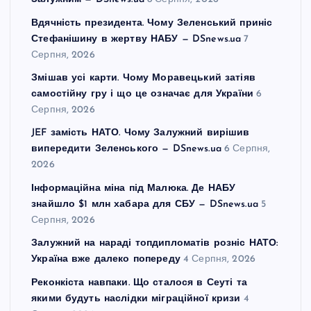
Вдячність президента. Чому Зеленський приніс
Стефанішину в жертву НАБУ — DSnews.ua
7
Серпня, 2026
Змішав усі карти. Чому Моравецький затіяв
самостійну гру і що це означає для України
6
Серпня, 2026
JEF замість НАТО. Чому Залужний вирішив
випередити Зеленського — DSnews.ua
6 Серпня,
2026
Інформаційна міна під Малюка. Де НАБУ
знайшло $1 млн хабара для СБУ — DSnews.ua
5
Серпня, 2026
Залужний на нараді топдипломатів розніс НАТО:
Україна вже далеко попереду
4 Серпня, 2026
Реконкіста навпаки. Що сталося в Сеуті та
якими будуть наслідки міграційної кризи
4