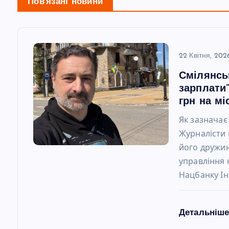
Пов'язані новини
а
ц
22 Квітня, 202
і
Смілянсь
зарплати”
я
грн на мі
Як зазначає
з
Журналісти 
його дружин
а
управління
Нацбанку Ін
п
и
Детальніш