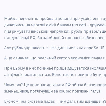
Майже непомітно пройшла новина про укріплення рубл
дивлячись на чергові емісії банкам (по суті – друкув
підтримувати військові напрямки), рубль при збільше
вигідно владі РФ, бо за зброю й грошове забезпеченн
Але рубль укріплюється. Не дивлячись на спроби ЦБ 
А це означає, що реальний сектор економіки падає 
При цьому в них починає пришвидшуватися інфляція.
а інфляція розганяється. Воно так не повинно бути п
Чому так? Це починає доганяти РФ обвал бензиново
зменьшився, потягнувши за собою пов’язані галузі.
Економічна система падає, і чим далі, тим швидше.