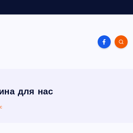
вина для нас
ас