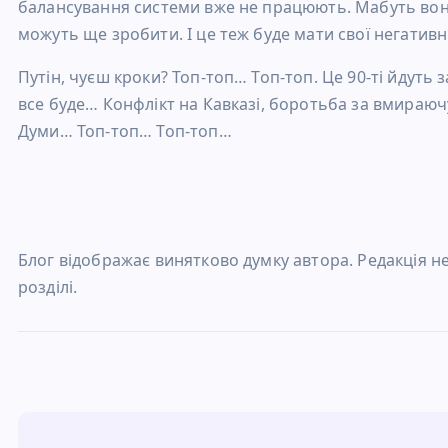
балансування системи вже не працюють. Мабуть вони 
можуть ще зробити. І це теж буде мати свої негативні
Путін, чуєш кроки? Топ-топ… Топ-топ. Це 90-ті йдуть 
все буде… Конфлікт на Кавказі, боротьба за вмираючу
Думи… Топ-топ… Топ-топ…
Блог відображає винятково думку автора. Редакція не 
розділі.