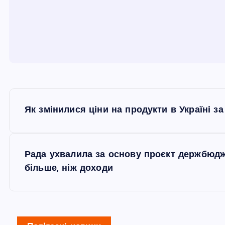
Н
Як змінилися ціни на продукти в Україні з
а
в
Рада ухвалила за основу проєкт держбюдже
більше, ніж доходи
і
г