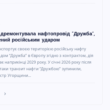
6
відремонтувала нафтопровід “Дружба”,
ний російським ударом
нспортує своєю територією російську нафту
ом “Дружба” в Європу згідно з контрактом, дія
є наприкінці 2029 року. У січні 2026 року після
атаки транзит нафти “Дружбою” зупинили,
ністр Угорщини…
е