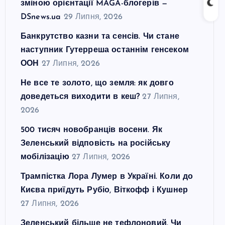
зміною орієнтації MAGA-блогерів —
DSnews.ua
29 Липня, 2026
Банкрутство казни та сенсів. Чи стане
наступник Гутерреша останнім генсеком
ООН
27 Липня, 2026
Не все те золото, що земля: як довго
доведеться виходити в кеш?
27 Липня,
2026
500 тисяч новобранців восени. Як
Зеленський відповість на російську
мобілізацію
27 Липня, 2026
Трампістка Лора Лумер в Україні. Коли до
Києва приїдуть Рубіо, Віткофф і Кушнер
27 Липня, 2026
Зеленський більше не тефлоновий. Чи