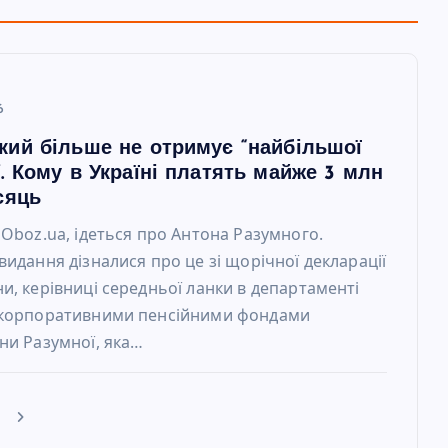
6
кий більше не отримує “найбільшої
. Кому в Україні платять майже 3 млн
сяць
 Oboz.ua, ідеться про Антона Разумного.
видання дізналися про це зі щорічної декларації
и, керівниці середньої ланки в департаменті
 корпоративними пенсійними фондами
ни Разумної, яка…
е