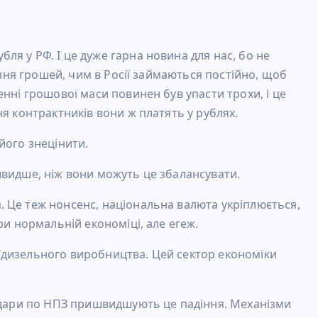
я у РФ. І це дуже гарна новина для нас, бо не
ання грошей, чим в Росії займаються постійно, щоб
нні грошової маси повинен був упасти трохи, і це
я контрактників вони ж платять у рублях.
його знецінити.
швидше, ніж вони можуть це збалансувати.
 Це теж нонсенс, національна валюта укріплюється,
ри нормальній економіці, але егеж.
/дизельного виробництва. Цей сектор економіки
 Удари по НПЗ пришвидшують це падіння. Механізми