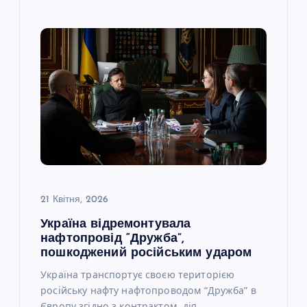
21 Квітня, 2026
Україна відремонтувала
нафтопровід “Дружба”,
пошкоджений російським ударом
Україна транспортує своєю територією
російську нафту нафтопроводом “Дружба” в
Європу згідно з контрактом, дія