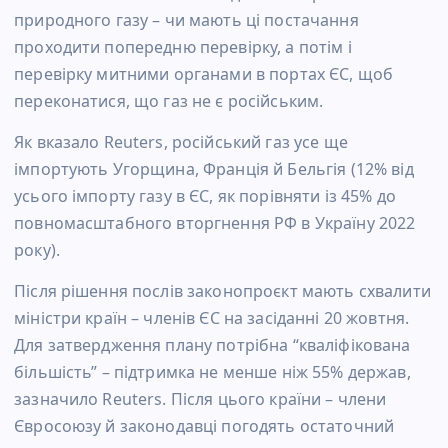
природного газу – чи мають ці постачання
проходити попередню перевірку, а потім і
перевірку митними органами в портах ЄС, щоб
переконатися, що газ не є російським.
Як вказало Reuters, російський газ усе ще
імпортують Угорщина, Франція й Бельгія (12% від
усього імпорту газу в ЄС, як порівняти із 45% до
повномасштабного вторгнення РФ в Україну 2022
року).
Після рішення послів законопроєкт мають схвалити
міністри країн – членів ЄС на засіданні 20 жовтня.
Для затвердження плану потрібна “кваліфікована
більшість” – підтримка не менше ніж 55% держав,
зазначило Reuters. Після цього країни – члени
Євросоюзу й законодавці погодять остаточний