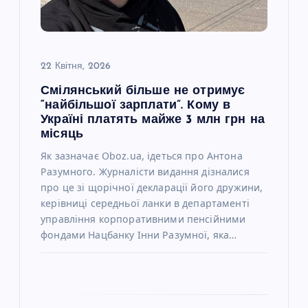
и
с
22 Квітня, 2026
Смілянський більше не отримує
і
“найбільшої зарплати”. Кому в
Україні платять майже 3 млн грн на
в
місяць
Як зазначає Oboz.ua, ідеться про Антона
Разумного. Журналісти видання дізналися
про це зі щорічної декларації його дружини,
керівниці середньої ланки в департаменті
управління корпоративними пенсійними
фондами Нацбанку Інни Разумної, яка…