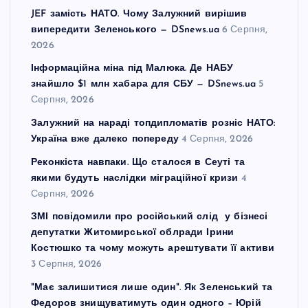
JEF замість НАТО. Чому Залужний вирішив
випередити Зеленського — DSnews.ua
6 Серпня,
2026
Інформаційна міна під Малюка. Де НАБУ
знайшло $1 млн хабара для СБУ — DSnews.ua
5
Серпня, 2026
Залужний на нараді топдипломатів розніс НАТО:
Україна вже далеко попереду
4 Серпня, 2026
Реконкіста навпаки. Що сталося в Сеуті та
якими будуть наслідки міграційної кризи
4
Серпня, 2026
ЗМІ повідомили про російський слід у бізнесі
депутатки Житомирської облради Ірини
Костюшко та чому можуть арештувати її активи
3 Серпня, 2026
"Має залишитися лише один". Як Зеленський та
Федоров знищуватимуть один одного – Юрій