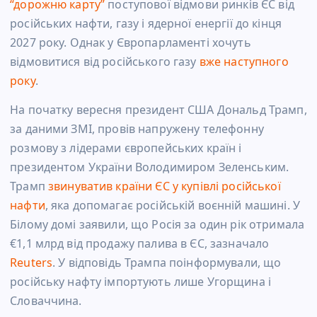
“дорожню карту”
поступової відмови ринків ЄС від
російських нафти, газу і ядерної енергії до кінця
2027 року. Однак у Європарламенті хочуть
відмовитися від російського газу
вже наступного
року
.
На початку вересня президент США Дональд Трамп,
за даними ЗМІ, провів напружену телефонну
розмову з лідерами європейських країн і
президентом України Володимиром Зеленським.
Трамп
звинуватив країни ЄС у купівлі російської
нафти
, яка допомагає російській воєнній машині. У
Білому домі заявили, що Росія за один рік отримала
€1,1 млрд від продажу палива в ЄС, зазначало
Reuters
. У відповідь Трампа поінформували, що
російську нафту імпортують лише Угорщина і
Словаччина.