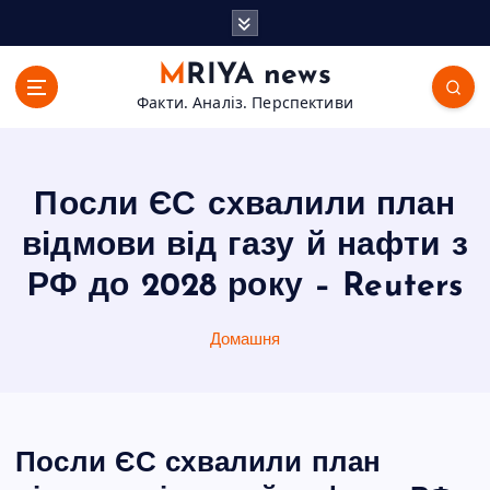
П
е
р
MRIYA news
е
Факти. Аналіз. Перспективи
й
т
и
д
Посли ЄС схвалили план
о
в
відмови від газу й нафти з
м
РФ до 2028 року – Reuters
і
с
т
Домашня
у
Посли ЄС схвалили план