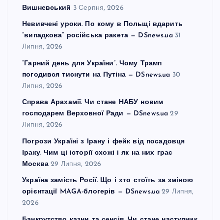
Вишневський
3 Серпня, 2026
Невивчені уроки. По кому в Польщі вдарить
“випадкова” російська ракета — DSnews.ua
31
Липня, 2026
“Гарний день для України”. Чому Трамп
погодився тиснути на Путіна — DSnews.ua
30
Липня, 2026
Справа Арахамії. Чи стане НАБУ новим
господарем Верховної Ради — DSnews.ua
29
Липня, 2026
Погрози Україні з Ірану і фейк від посадовця
Іраку. Чим ці історії схожі і як на них грає
Москва
29 Липня, 2026
Україна замість Росії. Що і хто стоїть за зміною
орієнтації MAGA-блогерів — DSnews.ua
29 Липня,
2026
Банкрутство казни та сенсів. Чи стане наступник