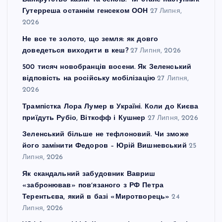
Гутерреша останнім генсеком ООН
27 Липня,
2026
Не все те золото, що земля: як довго
доведеться виходити в кеш?
27 Липня, 2026
500 тисяч новобранців восени. Як Зеленський
відповість на російську мобілізацію
27 Липня,
2026
Трампістка Лора Лумер в Україні. Коли до Києва
приїдуть Рубіо, Віткофф і Кушнер
27 Липня, 2026
Зеленський більше не тефлоновий. Чи зможе
його замінити Федоров – Юрій Вишневський
25
Липня, 2026
Як скандальний забудовник Вавриш
«забронював» повʼязаного з РФ Петра
Терентьєва, який в базі «Миротворець»
24
Липня, 2026