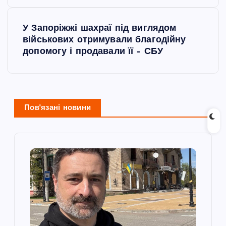
в
і
У Запоріжжі шахраї під виглядом
військових отримували благодійну
г
допомогу і продавали її – СБУ
а
ц
Пов'язані новини
і
я
з
а
п