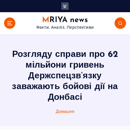
П
е
р
MRIYA news
е
Факти. Аналіз. Перспективи
й
т
и
д
Розгляду справи про 62
о
в
мільйони гривень
м
Держспецзв’язку
і
с
заважають бойові дії на
т
Донбасі
у
Домашня