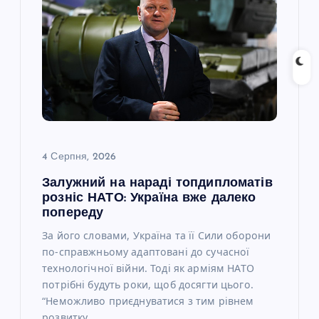
4 Серпня, 2026
Залужний на нараді топдипломатів
розніс НАТО: Україна вже далеко
попереду
За його словами, Україна та її Сили оборони
по-справжньому адаптовані до сучасної
технологічної війни. Тоді як арміям НАТО
потрібні будуть роки, щоб досягти цього.
“Неможливо приєднуватися з тим рівнем
розвитку,…