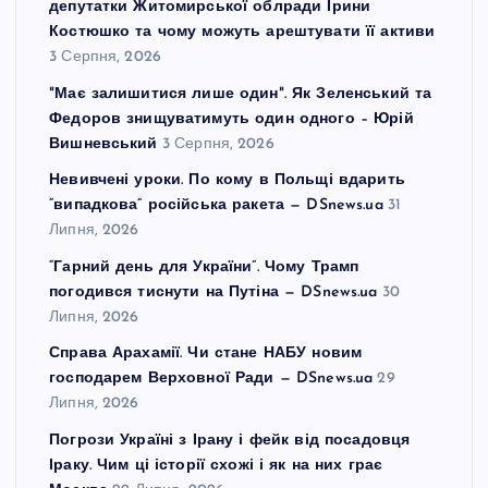
депутатки Житомирської облради Ірини
Костюшко та чому можуть арештувати її активи
3 Серпня, 2026
"Має залишитися лише один". Як Зеленський та
Федоров знищуватимуть один одного – Юрій
Вишневський
3 Серпня, 2026
Невивчені уроки. По кому в Польщі вдарить
“випадкова” російська ракета — DSnews.ua
31
Липня, 2026
“Гарний день для України”. Чому Трамп
погодився тиснути на Путіна — DSnews.ua
30
Липня, 2026
Справа Арахамії. Чи стане НАБУ новим
господарем Верховної Ради — DSnews.ua
29
Липня, 2026
Погрози Україні з Ірану і фейк від посадовця
Іраку. Чим ці історії схожі і як на них грає