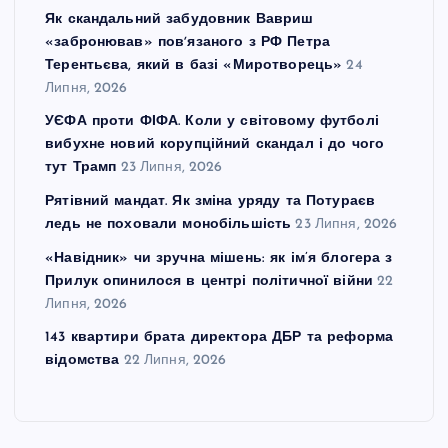
Як скандальний забудовник Вавриш
«забронював» повʼязаного з РФ Петра
Терентьєва, який в базі «Миротворець»
24
Липня, 2026
УЄФА проти ФІФА. Коли у світовому футболі
вибухне новий корупційний скандал і до чого
тут Трамп
23 Липня, 2026
Рятівний мандат. Як зміна уряду та Потураєв
ледь не поховали монобільшість
23 Липня, 2026
«Навідник» чи зручна мішень: як ім’я блогера з
Прилук опинилося в центрі політичної війни
22
Липня, 2026
143 квартири брата директора ДБР та реформа
відомства
22 Липня, 2026