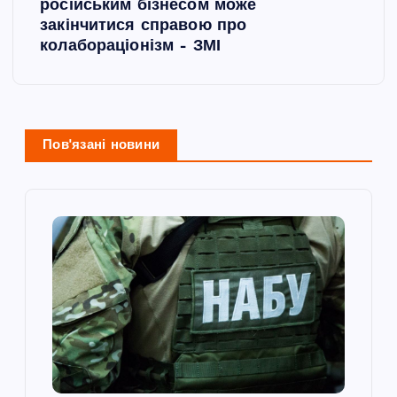
г
російським бізнесом може
закінчитися справою про
а
колабораціонізм – ЗМІ
ц
і
Пов'язані новини
я
з
а
п
и