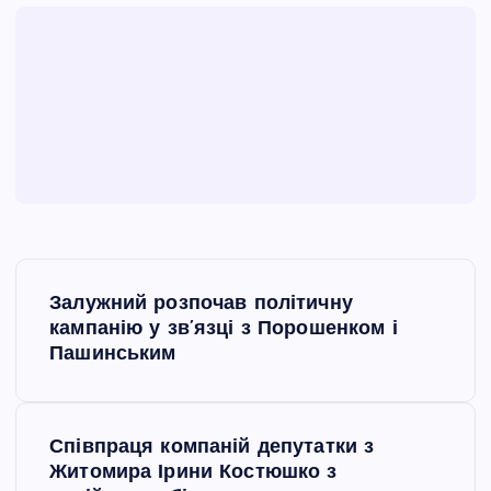
Н
Залужний розпочав політичну
а
кампанію у зв’язці з Порошенком і
Пашинським
в
і
Співпраця компаній депутатки з
Житомира Ірини Костюшко з