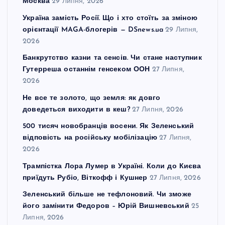
Москва
29 Липня, 2026
Україна замість Росії. Що і хто стоїть за зміною
орієнтації MAGA-блогерів — DSnews.ua
29 Липня,
2026
Банкрутство казни та сенсів. Чи стане наступник
Гутерреша останнім генсеком ООН
27 Липня,
2026
Не все те золото, що земля: як довго
доведеться виходити в кеш?
27 Липня, 2026
500 тисяч новобранців восени. Як Зеленський
відповість на російську мобілізацію
27 Липня,
2026
Трампістка Лора Лумер в Україні. Коли до Києва
приїдуть Рубіо, Віткофф і Кушнер
27 Липня, 2026
Зеленський більше не тефлоновий. Чи зможе
його замінити Федоров – Юрій Вишневський
25
Липня, 2026