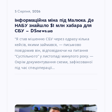
с
і
5 Серпня, 2026
Інформаційна міна під Малюка. Де
в
НАБУ знайшло $1 млн хабара для
СБУ — DSnews.ua
“Я став мішенню СБУ через одразу кілька
кейсів, якими займався, — письмово
повідомив він, відповідаючи на питання
“Суспільного” у листопаді минулого року. —
Окрім документування схеми, зафіксованої
під час спецоперації…