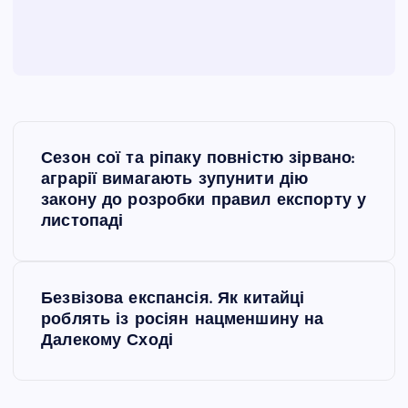
Н
Сезон сої та ріпаку повністю зірвано:
а
аграрії вимагають зупунити дію
закону до розробки правил експорту у
в
листопаді
і
Безвізова експансія. Як китайці
г
роблять із росіян нацменшину на
Далекому Сході
а