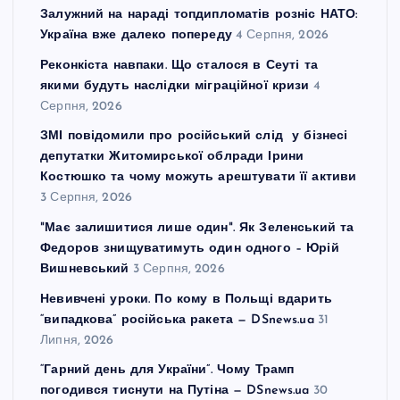
Залужний на нараді топдипломатів розніс НАТО:
Україна вже далеко попереду
4 Серпня, 2026
Реконкіста навпаки. Що сталося в Сеуті та
якими будуть наслідки міграційної кризи
4
Серпня, 2026
ЗМІ повідомили про російський слід у бізнесі
депутатки Житомирської облради Ірини
Костюшко та чому можуть арештувати її активи
3 Серпня, 2026
"Має залишитися лише один". Як Зеленський та
Федоров знищуватимуть один одного – Юрій
Вишневський
3 Серпня, 2026
Невивчені уроки. По кому в Польщі вдарить
“випадкова” російська ракета — DSnews.ua
31
Липня, 2026
“Гарний день для України”. Чому Трамп
погодився тиснути на Путіна — DSnews.ua
30