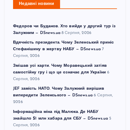
Недавні новини
Федоров чи Буданов. Хто вийде у другий тур із
Залужним — DSnews.ua
8 Серпня, 2026
Вдячність президента. Чому Зеленський приніс
Стефанішину в жертву НАБУ — DSnews.ua
7
Серпня, 2026
Змішав усі карти. Чому Моравецький затіяв
самостійну гру і що це означає для України
6
Серпня, 2026
JEF замість НАТО. Чому Залужний вирішив
випередити Зеленського — DSnews.ua
6 Серпня,
2026
Інформаційна міна під Малюка. Де НАБУ
знайшло $1 млн хабара для СБУ — DSnews.ua
5
Серпня, 2026