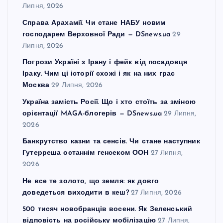
Липня, 2026
Справа Арахамії. Чи стане НАБУ новим
господарем Верховної Ради — DSnews.ua
29
Липня, 2026
Погрози Україні з Ірану і фейк від посадовця
Іраку. Чим ці історії схожі і як на них грає
Москва
29 Липня, 2026
Україна замість Росії. Що і хто стоїть за зміною
орієнтації MAGA-блогерів — DSnews.ua
29 Липня,
2026
Банкрутство казни та сенсів. Чи стане наступник
Гутерреша останнім генсеком ООН
27 Липня,
2026
Не все те золото, що земля: як довго
доведеться виходити в кеш?
27 Липня, 2026
500 тисяч новобранців восени. Як Зеленський
відповість на російську мобілізацію
27 Липня,