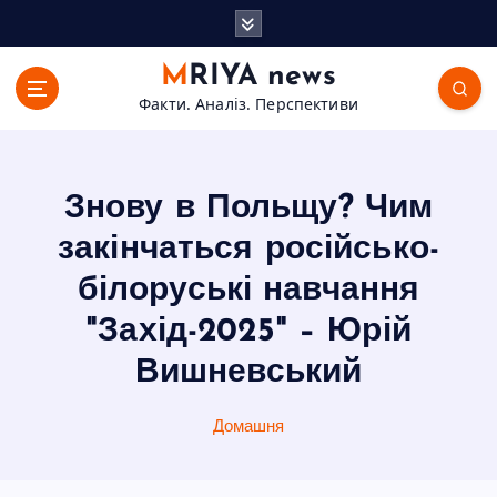
П
е
р
MRIYA news
е
Факти. Аналіз. Перспективи
й
т
и
д
Знову в Польщу? Чим
о
в
закінчаться російсько-
м
білоруські навчання
і
с
"Захід-2025" – Юрій
т
Вишневський
у
Домашня