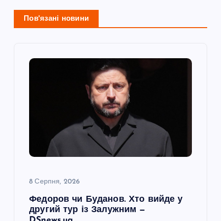
ц
і
Пов'язані новини
я
з
а
п
и
с
8 Серпня, 2026
і
Федоров чи Буданов. Хто вийде у
другий тур із Залужним —
в
DSnews.ua