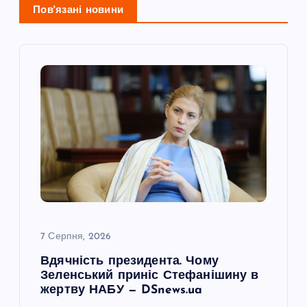
Пов'язані новини
я
з
а
п
и
с
і
7 Серпня, 2026
в
Вдячність президента. Чому
Зеленський приніс Стефанішину в
жертву НАБУ — DSnews.ua