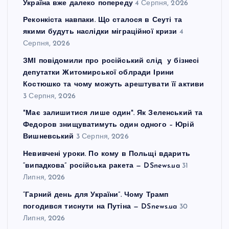
Україна вже далеко попереду
4 Серпня, 2026
Реконкіста навпаки. Що сталося в Сеуті та
якими будуть наслідки міграційної кризи
4
Серпня, 2026
ЗМІ повідомили про російський слід у бізнесі
депутатки Житомирської облради Ірини
Костюшко та чому можуть арештувати її активи
3 Серпня, 2026
"Має залишитися лише один". Як Зеленський та
Федоров знищуватимуть один одного – Юрій
Вишневський
3 Серпня, 2026
Невивчені уроки. По кому в Польщі вдарить
“випадкова” російська ракета — DSnews.ua
31
Липня, 2026
“Гарний день для України”. Чому Трамп
погодився тиснути на Путіна — DSnews.ua
30
Липня, 2026