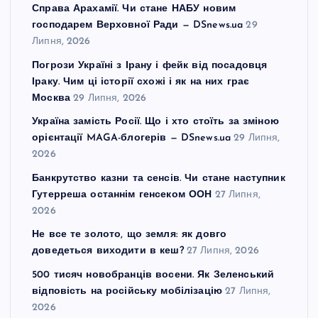
Справа Арахамії. Чи стане НАБУ новим
господарем Верховної Ради — DSnews.ua
29
Липня, 2026
Погрози Україні з Ірану і фейк від посадовця
Іраку. Чим ці історії схожі і як на них грає
Москва
29 Липня, 2026
Україна замість Росії. Що і хто стоїть за зміною
орієнтації MAGA-блогерів — DSnews.ua
29 Липня,
2026
Банкрутство казни та сенсів. Чи стане наступник
Гутерреша останнім генсеком ООН
27 Липня,
2026
Не все те золото, що земля: як довго
доведеться виходити в кеш?
27 Липня, 2026
500 тисяч новобранців восени. Як Зеленський
відповість на російську мобілізацію
27 Липня,
2026