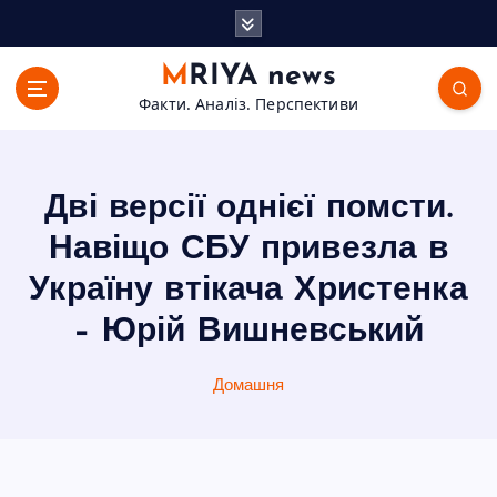
П
е
р
MRIYA news
е
Факти. Аналіз. Перспективи
й
т
и
д
Дві версії однієї помсти.
о
в
Навіщо СБУ привезла в
м
Україну втікача Христенка
і
с
– Юрій Вишневський
т
у
Домашня