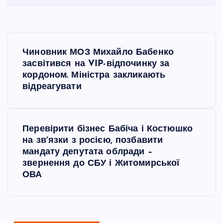
Н
Чиновник МОЗ Михайло Бабенко
а
засвітився на VIP-відпочинку за
кордоном. Міністра закликають
в
відреагувати
і
Перевірити бізнес Бабіча і Костюшко
г
на звʼязки з росією, позбавити
мандату депутата облради –
а
звернення до СБУ і Житомирської
ОВА
ц
і