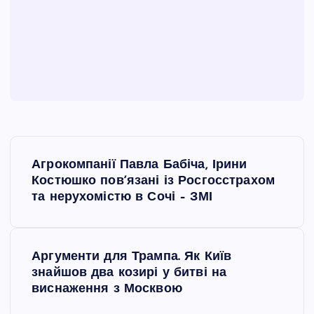
Н
Агрокомпанії Павла Бабіча, Ірини
а
Костюшко повʼязані із Росгосстрахом
та нерухомістю в Сочі – ЗМІ
в
і
Аргументи для Трампа. Як Київ
знайшов два козирі у битві на
г
виснаження з Москвою