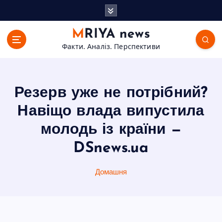
П
е
р
MRIYA news
е
Факти. Аналіз. Перспективи
й
т
и
д
Резерв уже не потрібний?
о
в
Навіщо влада випустила
м
молодь із країни —
і
с
DSnews.ua
т
у
Домашня