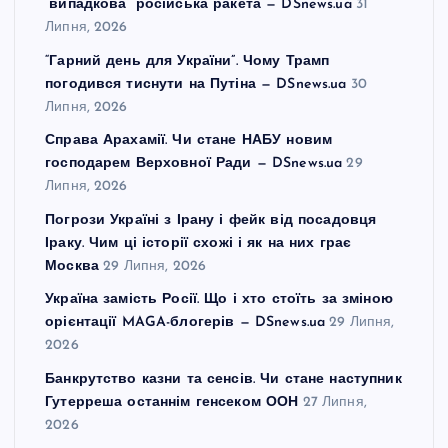
“випадкова” російська ракета — DSnews.ua
31
Липня, 2026
“Гарний день для України”. Чому Трамп
погодився тиснути на Путіна — DSnews.ua
30
Липня, 2026
Справа Арахамії. Чи стане НАБУ новим
господарем Верховної Ради — DSnews.ua
29
Липня, 2026
Погрози Україні з Ірану і фейк від посадовця
Іраку. Чим ці історії схожі і як на них грає
Москва
29 Липня, 2026
Україна замість Росії. Що і хто стоїть за зміною
орієнтації MAGA-блогерів — DSnews.ua
29 Липня,
2026
Банкрутство казни та сенсів. Чи стане наступник
Гутерреша останнім генсеком ООН
27 Липня,
2026