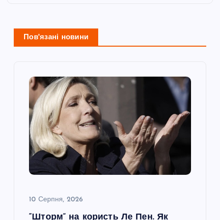
а
ц
Пов'язані новини
і
я
з
а
п
и
с
10 Серпня, 2026
“Шторм” на користь Ле Пен. Як