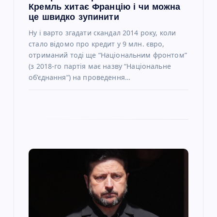
і
Кремль хитає Францію і чи можна
це швидко зупинити
в
Ну і варто згадати скандал 2014 року, коли
стало відомо про кредит у 9 млн. євро,
отриманий тоді ще “Національним фронтом”
(з 2018-го партія має назву “Національне
об’єднання”) на проведення…