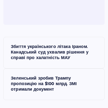
Н
Збиття українського літака Іраном.
а
Канадський суд ухвалив рішення у
справі про халатність МАУ
в
і
Зеленський зробив Трампу
пропозицію на $100 млрд. ЗМІ
г
отримали документ
а