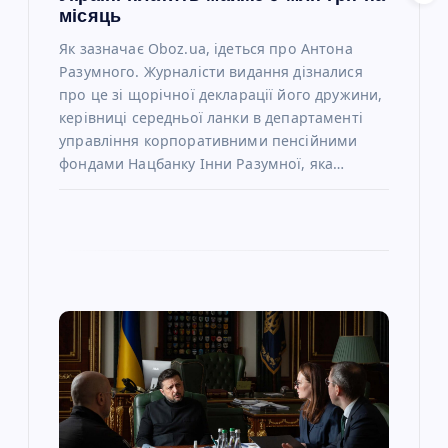
в
місяць
Як зазначає Oboz.ua, ідеться про Антона
Разумного. Журналісти видання дізналися
про це зі щорічної декларації його дружини,
керівниці середньої ланки в департаменті
управління корпоративними пенсійними
фондами Нацбанку Інни Разумної, яка…