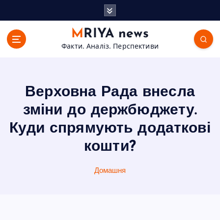
П
е
р
MRIYA news
е
Факти. Аналіз. Перспективи
й
т
и
д
Верховна Рада внесла
о
в
зміни до держбюджету.
м
Куди спрямують додаткові
і
с
кошти?
т
у
Домашня