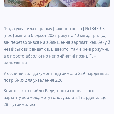
“Рада ухвалила в цілому [законопроєкт] №13439-3
[про] зміни в бюджет 2025 року на 40 млрд грн, […]
він перетворився на збільшення зарплат, кешбеку й
невійськових видатків. Відверто, там є речі розумні,
а є просто абсолютно неприйнятні позиції”, –
написав він.
У сесійній залі документ підтримало 229 нардепів за
потрібних для ухвалення 226.
Згідно з фото табло Ради, проти оновленого
варіанту держбюджету голосувало 24 нардепи, ще
28 – утрималися.