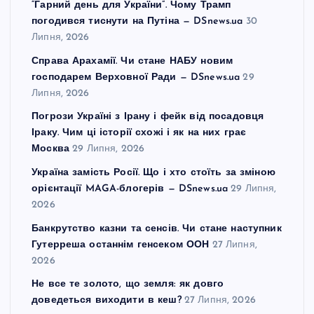
“Гарний день для України”. Чому Трамп
погодився тиснути на Путіна — DSnews.ua
30
Липня, 2026
Справа Арахамії. Чи стане НАБУ новим
господарем Верховної Ради — DSnews.ua
29
Липня, 2026
Погрози Україні з Ірану і фейк від посадовця
Іраку. Чим ці історії схожі і як на них грає
Москва
29 Липня, 2026
Україна замість Росії. Що і хто стоїть за зміною
орієнтації MAGA-блогерів — DSnews.ua
29 Липня,
2026
Банкрутство казни та сенсів. Чи стане наступник
Гутерреша останнім генсеком ООН
27 Липня,
2026
Не все те золото, що земля: як довго
доведеться виходити в кеш?
27 Липня, 2026