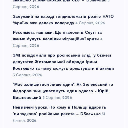
знайшло $1 млн хабара для СБУ — DSnews.ua
5
Серпня, 2026
Залужний на нараді топдипломатів розніс НАТО:
Україна вже далеко попереду
4 Серпня, 2026
Реконкіста навпаки. Що сталося в Сеуті та
якими будуть наслідки міграційної кризи
4
Серпня, 2026
ЗМІ повідомили про російський слід у бізнесі
депутатки Житомирської облради Ірини
Костюшко та чому можуть арештувати її активи
3 Серпня, 2026
"Має залишитися лише один". Як Зеленський та
Федоров знищуватимуть один одного – Юрій
Вишневський
3 Серпня, 2026
Невивчені уроки. По кому в Польщі вдарить
“випадкова” російська ракета — DSnews.ua
31
Липня, 2026