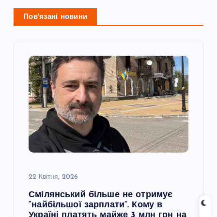
ц
Пов'язані новини
і
я
з
а
п
и
с
22 Квітня, 2026
Смілянський більше не отримує
і
“найбільшої зарплати”. Кому в
Україні платять майже 3 млн грн на