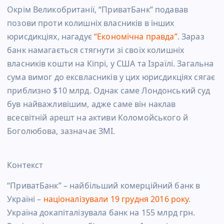
Окрім Великобританії, “ПриватБанк” подавав
позови проти колишніх власників в інших
юрисдикціях, нагадує
“Економічна правда”
. Зараз
банк намагається стягнути зі своїх колишніх
власників кошти на Кіпрі, у США та Ізраїлі. Загальна
сума вимог до ексвласників у цих юрисдикціях сягає
приблизно $10 млрд. Однак саме Лондонський суд
був найважливішим, адже саме він наклав
всесвітній арешт на активи Коломойського й
Боголюбова, зазначає ЗМІ.
Контекст
“ПриватБанк” – найбільший комерційний банк в
Україні –
націоналізували 19 грудня 2016 року
.
Україна докапіталізувала банк на 155 млрд грн.