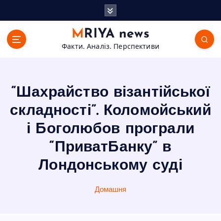
П
е
р
MRIYA news
е
Факти. Аналіз. Перспективи
й
т
и
д
“Шахрайство візантійської
о
в
складності”. Коломойський
м
і Боголюбов програли
і
с
“ПриватБанку” в
т
Лондонському суді
у
Домашня