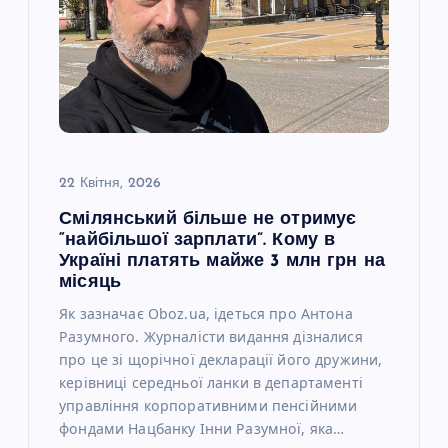
з
а
п
и
22 Квітня, 2026
с
Смілянський більше не отримує
“найбільшої зарплати”. Кому в
Україні платять майже 3 млн грн на
і
місяць
Як зазначає Oboz.ua, ідеться про Антона
в
Разумного. Журналісти видання дізналися
про це зі щорічної декларації його дружини,
керівниці середньої ланки в департаменті
управління корпоративними пенсійними
фондами Нацбанку Інни Разумної, яка…