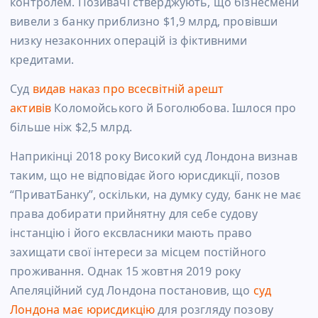
контролем. Позивачі стверджують, що бізнесмени
вивели з банку приблизно $1,9 млрд, провівши
низку незаконних операцій із фіктивними
кредитами.
Суд
видав наказ про всесвітній арешт
активів
Коломойського й Боголюбова. Ішлося про
більше ніж $2,5 млрд.
Наприкінці 2018 року Високий суд Лондона визнав
таким, що не відповідає його юрисдикції, позов
“ПриватБанку”, оскільки, на думку суду, банк не має
права добирати прийнятну для себе судову
інстанцію і його ексвласники мають право
захищати свої інтереси за місцем постійного
проживання. Однак
15 жовтня 2019 року
Апеляційний суд Лондона постановив, що
суд
Лондона має юрисдикцію
для розгляду позову