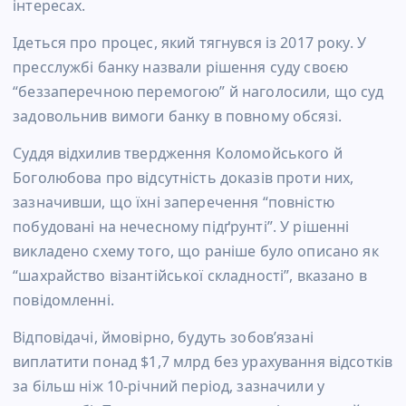
інтересах.
Ідеться про процес, який тягнувся із 2017 року. У
пресслужбі банку назвали рішення суду своєю
“беззаперечною перемогою” й наголосили, що суд
задовольнив вимоги банку в повному обсязі.
Суддя відхилив твердження Коломойського й
Боголюбова про відсутність доказів проти них,
зазначивши, що їхні заперечення “повністю
побудовані на нечесному підґрунті”. У рішенні
викладено схему того, що раніше було описано як
“шахрайство візантійської складності”, вказано в
повідомленні.
Відповідачі, ймовірно, будуть зобов’язані
виплатити понад $1,7 млрд без урахування відсотків
за більш ніж 10-річний період, зазначили у