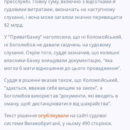
пресслужбі. Повну суму, включно з відсотками й
судовими витратами, визначать на наступному
слуханні, і вона може загалом значно перевищити
$2 млрд.
У “ПриватБанку” наголосили, що ні Коломойський,
ні Боголюбов не давали свідчень на судовому
слуханні. Окрім того, суддя зазначив, що колишні
власники банку знищували документацію, “яка
могла б мати відношення до цього провадження”.
Суддя в рішенні вказав також, що Коломойський,
“здається, вважав себе вищим за закон”, а
Боголюбов використав “документи, які вводять в
оману, щоб дистанціюватися від шахрайства”.
Текст рішення
опублікували
на сайті судової
системи Великобританії, у ньому 490 сторінок.