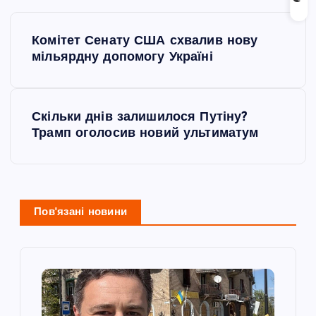
Н
Комітет Сенату США схвалив нову
а
мільярдну допомогу Україні
в
Скільки днів залишилося Путіну?
і
Трамп оголосив новий ультиматум
г
а
Пов'язані новини
ц
і
я