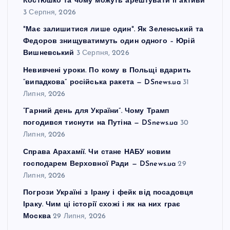
Костюшко та чому можуть арештувати її активи
3 Серпня, 2026
"Має залишитися лише один". Як Зеленський та
Федоров знищуватимуть один одного – Юрій
Вишневський
3 Серпня, 2026
Невивчені уроки. По кому в Польщі вдарить
“випадкова” російська ракета — DSnews.ua
31
Липня, 2026
“Гарний день для України”. Чому Трамп
погодився тиснути на Путіна — DSnews.ua
30
Липня, 2026
Справа Арахамії. Чи стане НАБУ новим
господарем Верховної Ради — DSnews.ua
29
Липня, 2026
Погрози Україні з Ірану і фейк від посадовця
Іраку. Чим ці історії схожі і як на них грає
Москва
29 Липня, 2026