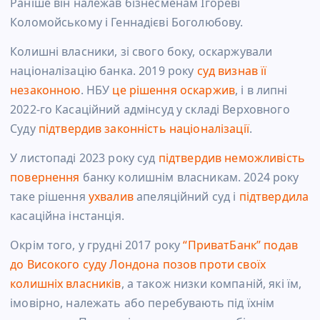
Раніше він належав бізнесменам Ігореві
Коломойському і Геннадієві Боголюбову.
Колишні власники, зі свого боку, оскаржували
націоналізацію банка. 2019 року
суд визнав її
незаконною
. НБУ
це рішення оскаржив
, і в липні
2022-го Касаційний адмінсуд у складі Верховного
Суду
підтвердив законність націоналізації
.
У листопаді 2023 року суд
підтвердив неможливість
повернення
банку колишнім власникам. 2024 року
таке рішення
ухвалив
апеляційний суд і
підтвердила
касаційна інстанція.
Окрім того, у грудні 2017 року
“ПриватБанк” подав
до Високого суду Лондона позов проти своїх
колишніх власників
, а також низки компаній, які їм,
імовірно, належать або перебувають під їхнім