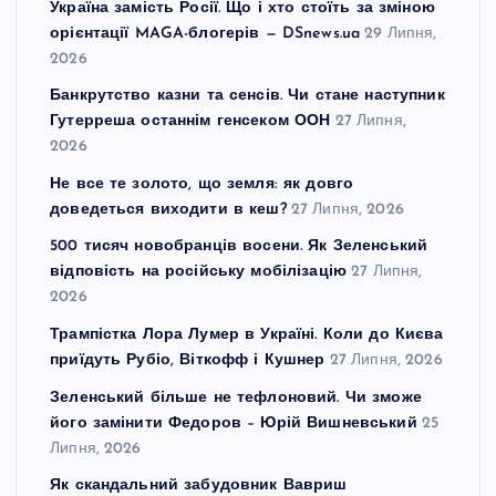
Україна замість Росії. Що і хто стоїть за зміною
орієнтації MAGA-блогерів — DSnews.ua
29 Липня,
2026
Банкрутство казни та сенсів. Чи стане наступник
Гутерреша останнім генсеком ООН
27 Липня,
2026
Не все те золото, що земля: як довго
доведеться виходити в кеш?
27 Липня, 2026
500 тисяч новобранців восени. Як Зеленський
відповість на російську мобілізацію
27 Липня,
2026
Трампістка Лора Лумер в Україні. Коли до Києва
приїдуть Рубіо, Віткофф і Кушнер
27 Липня, 2026
Зеленський більше не тефлоновий. Чи зможе
його замінити Федоров – Юрій Вишневський
25
Липня, 2026
Як скандальний забудовник Вавриш