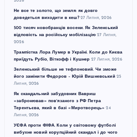
2026
Не все те золото, що земля: як довго
доведеться виходити в кеш?
27 Липня, 2026
500 тисяч новобранців восени. Як Зеленський
відповість на російську мобілізацію
27 Липня,
2026
Трампістка Лора Лумер в Україні. Коли до Києва
приїдуть Рубіо, Віткофф і Кушнер
27 Липня, 2026
Зеленський більше не тефлоновий. Чи зможе
його замінити Федоров – Юрій Вишневський
25
Липня, 2026
Як скандальний забудовник Вавриш
«забронював» повʼязаного з РФ Петра
Терентьєва, який в базі «Миротворець»
24
Липня, 2026
УЄФА проти ФІФА. Коли у світовому футболі
вибухне новий корупційний скандал і до чого