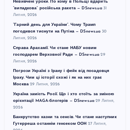
Невивчені уроки. По кому в Польщі вдарить
“випадкова” російська ракета — DSnews.ua
31
Липня, 2026
“Гарний день для України”. Чому Трамп
погодився тиснути на Путіна — DSnews.ua
30
Липня, 2026
Справа Арахамії. Чи стане НАБУ новим
господарем Верховної Ради — DSnews.ua
29
Липня, 2026
Погрози Україні з Ірану і фейк від посадовця
Іраку. Чим ці історії схожі і як на них грає
Москва
29 Липня, 2026
Україна замість Росії. Що і хто стоїть за зміною
орієнтації MAGA-блогерів — DSnews.ua
29 Липня,
2026
Банкрутство казни та сенсів. Чи стане наступник
Гутерреша останнім генсеком ООН
27 Липня,