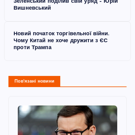
а
Зеленський поділив свій уряд – Юрій
Вишневський
в
і
Новий початок торгівельної війни.
Чому Китай не хоче дружити з ЄС
г
проти Трампа
а
ц
Пов'язані новини
і
я
з