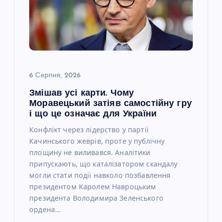
а
п
и
с
6 Серпня, 2026
Змішав усі карти. Чому
і
Моравецький затіяв самостійну гру
і що це означає для України
в
Конфлікт через лідерство у партії
Качинського жеврів, проте у публічну
площину не виливався. Аналітики
припускають, що каталізатором скандалу
могли стати події навколо позбавлення
президентом Каролем Навроцьким
президента Володимира Зеленського
ордена…