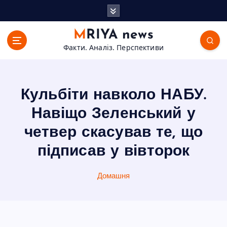
П
е
р
MRIYA news
е
Факти. Аналіз. Перспективи
й
т
и
д
Кульбіти навколо НАБУ.
о
в
Навіщо Зеленський у
м
четвер скасував те, що
і
с
підписав у вівторок
т
у
Домашня