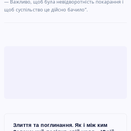
— Важливо, щоб була невідворотність покарання і
щоб суспільство це дійсно бачило”.
Н
Злиття та поглинання. Як і між ким