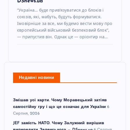
DSnews.ua
“Україна… буде прив’язуватися до блоків і
союзів, які, мабуть, будуть формуватися.
Імовірніше за все, ми будемо вести мову про
європейський військовий безпековий блок”,
— припустив він. Однак це — орієнтир на…
Недавні новини
Змішав усі карти. Чому Моравецький затіяв
самостійну гру і що це означає для України
6
Серпня, 2026
JEF замість НАТО. Чому Залужний вирішив
випередити Зеленського — DSnews.ua
6 Серпня,