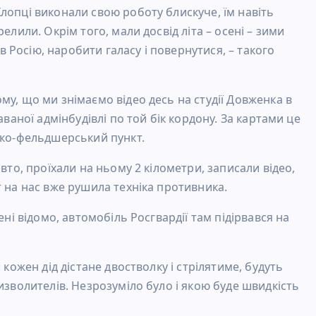
лопці виконали свою роботу блискуче, їм навіть
елили. Окрім того, мали досвід літа – осені – зими
 в Росію, наробити галасу і повернутися, – такого
му, що ми знімаємо відео десь на студії Довженка в
аваної адмінбудівлі по той бік кордону. За картами це
ько-фельдшерський пункт.
вто, проїхали на ньому 2 кілометри, записали відео,
т на нас вже рушила техніка противника.
ені відомо, автомобіль Росгвардії там підірвався на
 кожен дід дістане двостволку і стрілятиме, будуть
изволителів. Незрозуміло було і якою буде швидкість