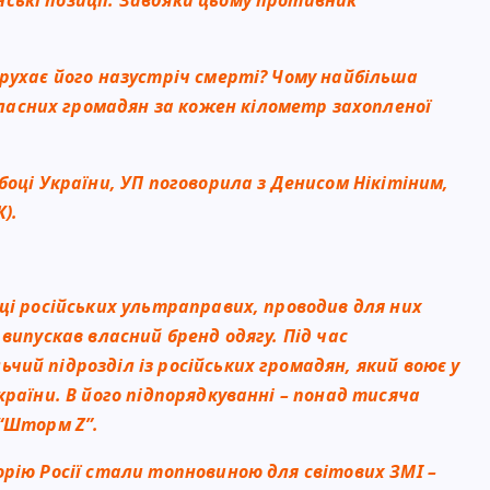
 рухає його назустріч смерті? Чому найбільша
асних громадян за кожен кілометр захопленої
боці України, УП поговорила з Денисом Нікітіним,
).
щі російських ультраправих, проводив для них
випускав власний бренд одягу. Під час
ий підрозділ із російських громадян, який воює у
країни. В його підпорядкуванні – понад тисяча
 “Шторм Z”.
орію Росії стали топновиною для світових ЗМІ –