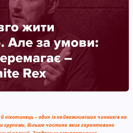
й піхотинець – один із найважливіших чинників на
и групами, більша частина яких гарантовано
ські позиції. Завдяки цьому противник