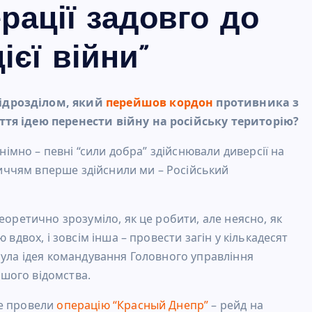
рації задовго до
ієї війни”
ідрозділом, який
перейшов кордон
противника з
ття ідею перенести війну на російську територію?
онімно – певні “сили добра” здійснювали диверсії на
бличчям вперше здійснили ми – Російський
еоретично зрозуміло, як це робити, але неясно, як
вдвох, і зовсім інша – провести загін у кількадесят
була ідея командування Головного управління
нашого відомства.
же провели
операцію “Красный Днепр”
– рейд на