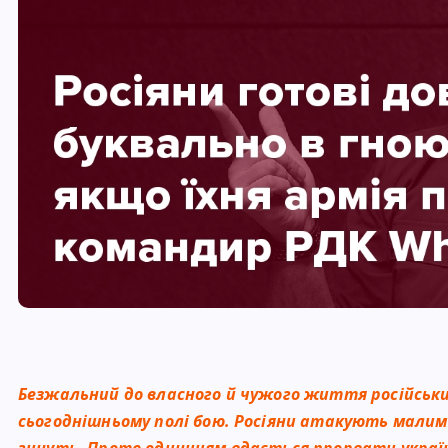
Безжальний до власного й чужого життя російськи
сьогоднішньому полі бою. Росіяни атакують малим
гинуть. Проте одиницям вдається прорвати україн