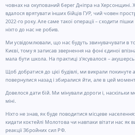
човнах на окупований берег Дніпра на Херсонщині. Х
вдалося врятувати інших бійців ГУР, чий човен простр
2022-го року. Але саме такої операції – сходити пішки
ніхто до нас не робив.
Ми усвідомлювали, що нас будуть звинувачувати в то
Києві, тому я записав звернення на фоні єдиної впізн
мала бути школа. На практиці з’ясувалося – акушерс
Щоб добратися до цієї будівлі, ми викрали покинуте а
повернулися назад і збиралися йти, але в цей момен
Довелося дати бій. Ми мінували дороги і, наскільки м
міні.
Ніхто не знав, як буде поводитися місцеве населення:
кидати коктейлі Молотова чи навпаки вітати нас як в
реакції Збройних сил РФ.