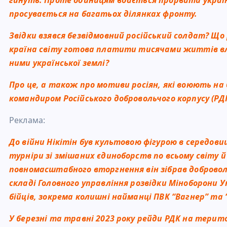
просувається на багатьох ділянках фронту.
Звідки взявся безвідмовний російський солдат? Що
країна світу готова платити тисячами життів вл
ними української землі?
Про це, а також про мотиви росіян, які воюють на 
командиром Російського добровольчого корпусу (РДК
Реклама:
До війни Нікітін був культовою фігурою в середови
турніри зі змішаних єдиноборств по всьому світу й 
повномасштабного вторгнення він зібрав добровольч
складі Головного управління розвідки Міноборони У
бійців, зокрема колишні найманці ПВК “Вагнер” та
У березні та травні 2023 року рейди РДК на терит