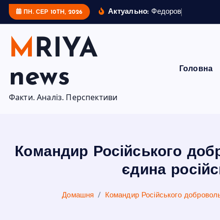
П
Актуально:
Ф
е
д
о
р
о
в
ч
и
Б
у
д
а
н
ПН. СЕР 10TH, 2026
е
р
MRIYA
е
й
news
Головна
т
и
Факти. Аналіз. Перспективи
д
о
в
м
Командир Російського добр
і
с
єдина російс
т
у
Домашня
Командир Російського доброволь