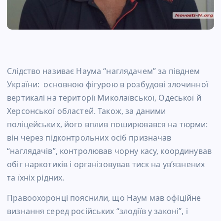
Слідство називає Наума “наглядачем” за півднем
України: основною фігурою в розбудові злочинної
вертикалі на території Миколаївської, Одеської й
Херсонської областей. Також, за даними
поліцейських, його вплив поширювався на тюрми:
він через підконтрольних осіб призначав
“наглядачів”, контролював чорну касу, координував
обіг наркотиків і організовував тиск на ув’язнених
та їхніх рідних.
Правоохоронці пояснили, що Наум мав офіційне
визнання серед російських “злодіїв у законі”, і