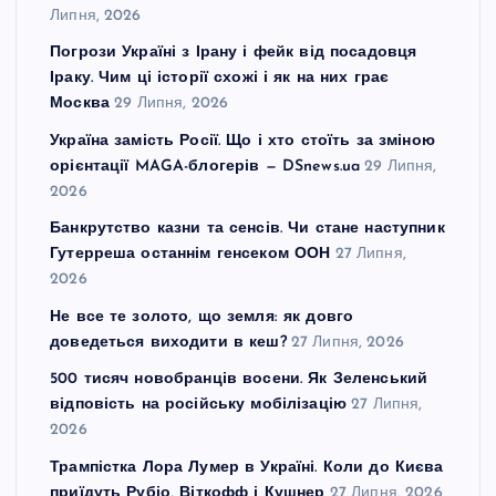
Липня, 2026
Погрози Україні з Ірану і фейк від посадовця
Іраку. Чим ці історії схожі і як на них грає
Москва
29 Липня, 2026
Україна замість Росії. Що і хто стоїть за зміною
орієнтації MAGA-блогерів — DSnews.ua
29 Липня,
2026
Банкрутство казни та сенсів. Чи стане наступник
Гутерреша останнім генсеком ООН
27 Липня,
2026
Не все те золото, що земля: як довго
доведеться виходити в кеш?
27 Липня, 2026
500 тисяч новобранців восени. Як Зеленський
відповість на російську мобілізацію
27 Липня,
2026
Трампістка Лора Лумер в Україні. Коли до Києва
приїдуть Рубіо, Віткофф і Кушнер
27 Липня, 2026