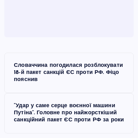
Н
Словаччина погодилася розблокувати
а
18-й пакет санкцій ЄС проти РФ. Фіцо
пояснив
в
і
“Удар у саме серце воєнної машини
Путіна”. Головне про найжорсткіший
г
санкційний пакет ЄС проти РФ за роки
а