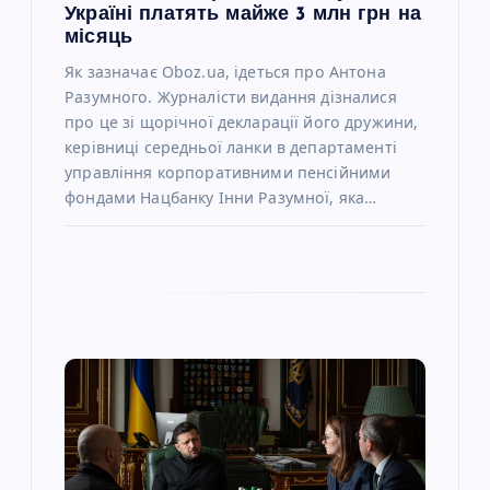
Україні платять майже 3 млн грн на
в
місяць
Як зазначає Oboz.ua, ідеться про Антона
Разумного. Журналісти видання дізналися
про це зі щорічної декларації його дружини,
керівниці середньої ланки в департаменті
управління корпоративними пенсійними
фондами Нацбанку Інни Разумної, яка…