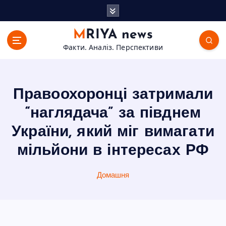
П
е
р
MRIYA news
е
Факти. Аналіз. Перспективи
й
т
и
д
Правоохоронці затримали
о
в
“наглядача” за півднем
м
України, який міг вимагати
і
с
мільйони в інтересах РФ
т
у
Домашня