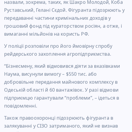
назвали, зокрема, таких, як Шакро Молодой, Коба
Руставський, Гелані Сєдой. Фігуранта підозрюють у
передаванні частини кримінальних доходів у
грошовий фонд під кураторством росіян, а отже, і
вимаганні мільйонів на користь РФ.
У поліції розповіли про його ймовірну спробу
рейдерського захоплення агропідприємства.
“Бізнесмену, який відмовився діяти за вказівками
Наума, висунули вимогу – $550 тис. або
добровільне передання майнового комплексу в
Одеській області й 60 вантажівок. У разі відмови
підприємцю гарантували “проблеми”, – ідеться в
повідомленні.
Також правоохоронці підозрюють фігуранта в
залякуванні у СІЗО затриманого, який не визнав