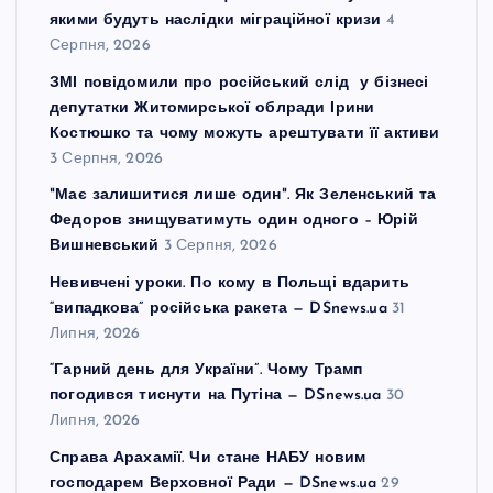
якими будуть наслідки міграційної кризи
4
Серпня, 2026
ЗМІ повідомили про російський слід у бізнесі
депутатки Житомирської облради Ірини
Костюшко та чому можуть арештувати її активи
3 Серпня, 2026
"Має залишитися лише один". Як Зеленський та
Федоров знищуватимуть один одного – Юрій
Вишневський
3 Серпня, 2026
Невивчені уроки. По кому в Польщі вдарить
“випадкова” російська ракета — DSnews.ua
31
Липня, 2026
“Гарний день для України”. Чому Трамп
погодився тиснути на Путіна — DSnews.ua
30
Липня, 2026
Справа Арахамії. Чи стане НАБУ новим
господарем Верховної Ради — DSnews.ua
29