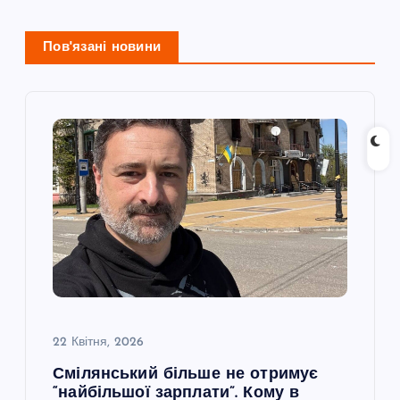
ц
Пов'язані новини
і
я
з
а
п
и
с
22 Квітня, 2026
Смілянський більше не отримує
і
“найбільшої зарплати”. Кому в