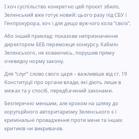
І хоч суспільство конкретно цей проєкт збило,
Зеленський вже готує новий: цього разу під СБУ і
Генпрокурора, хоч і для дещо вужчого кола “своїх”.
Або інший приклад: показове непризначення
директором БЕБ переможця конкурсу. Кабмін
Зеленського, не ховаючись, порушив пряму
очевидну норму закону.
Для “слуг” слово свого царя – важливіше від ст. 19
Конституції про органи влади, які діють лише в
межах та у спосіб, передбачений законами.
Безперечно меншим, але кроком на шляху до
корупційного авторитаризму Зеленського є і
кримінальні провадження проти мене та інших
критиків чи викривачів.