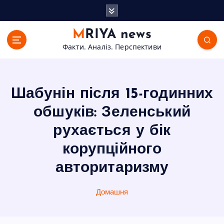
П
е
р
MRIYA news
е
Факти. Аналіз. Перспективи
й
т
и
д
Шабунін після 15-годинних
о
в
обшуків: Зеленський
м
рухається у бік
і
с
корупційного
т
авторитаризму
у
Домашня