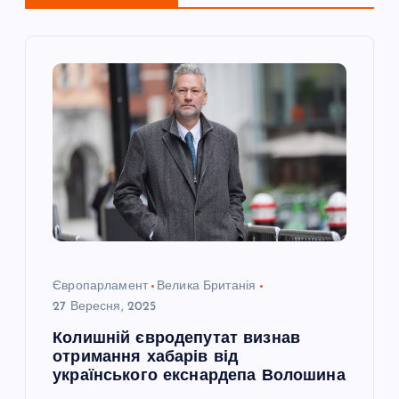
ц
і
я
з
а
п
и
Європарламент
Велика Британія
с
27 Вересня, 2025
Колишній євродепутат визнав
і
отримання хабарів від
українського екснардепа Волошина
в