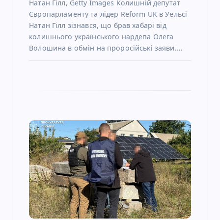
Натан Гілл, Getty Images Колишній депутат
Європарламенту та лідер Reform UK в Уельсі
Натан Гілл зізнався, що брав хабарі від
колишнього українського нардепа Олега
Волошина в обмін на проросійські заяви.…