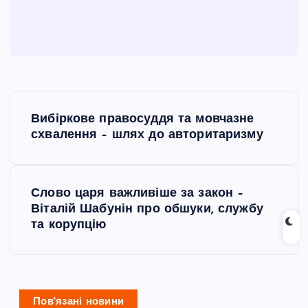
Н
Вибіркове правосуддя та мовчазне
а
схвалення – шлях до авторитаризму
в
Слово царя важливіше за закон –
і
Віталій Шабунін про обшуки, службу
та корупцію
г
а
Пов'язані новини