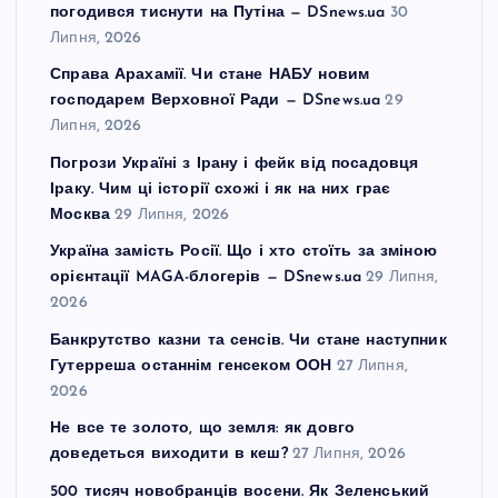
погодився тиснути на Путіна — DSnews.ua
30
Липня, 2026
Справа Арахамії. Чи стане НАБУ новим
господарем Верховної Ради — DSnews.ua
29
Липня, 2026
Погрози Україні з Ірану і фейк від посадовця
Іраку. Чим ці історії схожі і як на них грає
Москва
29 Липня, 2026
Україна замість Росії. Що і хто стоїть за зміною
орієнтації MAGA-блогерів — DSnews.ua
29 Липня,
2026
Банкрутство казни та сенсів. Чи стане наступник
Гутерреша останнім генсеком ООН
27 Липня,
2026
Не все те золото, що земля: як довго
доведеться виходити в кеш?
27 Липня, 2026
500 тисяч новобранців восени. Як Зеленський