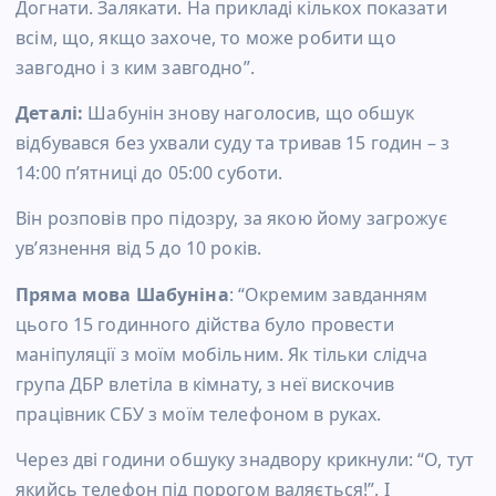
Догнати. Залякати. На прикладі кількох показати
всім, що, якщо захоче, то може робити що
завгодно і з ким завгодно”.
Деталі:
Шабунін знову наголосив, що обшук
відбувався без ухвали суду та тривав 15 годин – з
14:00 п’ятниці до 05:00 суботи.
Він розповів про підозру, за якою йому загрожує
ув’язнення від 5 до 10 років.
Пряма мова Шабуніна
: “Окремим завданням
цього 15 годинного дійства було провести
маніпуляції з моїм мобільним. Як тільки слідча
група ДБР влетіла в кімнату, з неї вискочив
працівник СБУ з моїм телефоном в руках.
Через дві години обшуку знадвору крикнули: “О, тут
якийсь телефон під порогом валяється!”. І