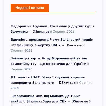
Недавні новини
Федоров чи Буданов. Хто вийде у другий тур із
Залужним — DSnews.ua
8 Серпня, 2026
Вдячність президента. Чому Зеленський приніс
Стефанішину в жертву НАБУ — DSnews.ua
7
Серпня, 2026
Змішав усі карти. Чому Моравецький затіяв
самостійну гру і що це означає для України
6
Серпня, 2026
JEF замість НАТО. Чому Залужний вирішив
випередити Зеленського — DSnews.ua
6 Серпня,
2026
Інформаційна міна під Малюка. Де НАБУ
знайшло $1 млн хабара для СБУ — DSnews.ua
5