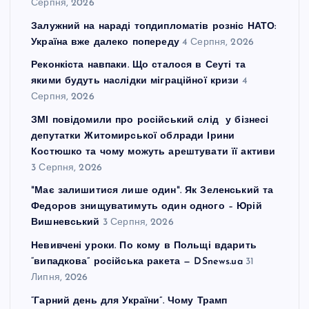
Серпня, 2026
Залужний на нараді топдипломатів розніс НАТО:
Україна вже далеко попереду
4 Серпня, 2026
Реконкіста навпаки. Що сталося в Сеуті та
якими будуть наслідки міграційної кризи
4
Серпня, 2026
ЗМІ повідомили про російський слід у бізнесі
депутатки Житомирської облради Ірини
Костюшко та чому можуть арештувати її активи
3 Серпня, 2026
"Має залишитися лише один". Як Зеленський та
Федоров знищуватимуть один одного – Юрій
Вишневський
3 Серпня, 2026
Невивчені уроки. По кому в Польщі вдарить
“випадкова” російська ракета — DSnews.ua
31
Липня, 2026
“Гарний день для України”. Чому Трамп