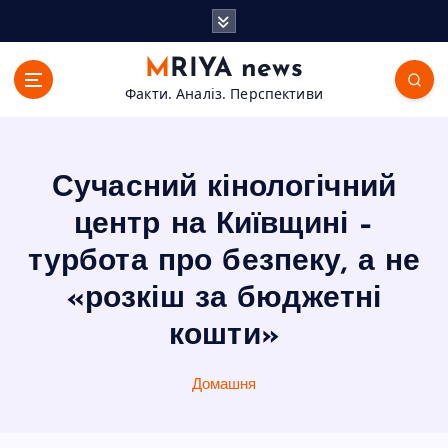
П
е
р
MRIYA news
е
Факти. Аналіз. Перспективи
й
т
и
д
Сучасний кінологічний
о
в
центр на Київщині –
м
турбота про безпеку, а не
і
с
«розкіш за бюджетні
т
кошти»
у
Домашня