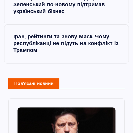
а
Зеленський по-новому підтримав
український бізнес
в
і
Іран, рейтинги та знову Маск. Чому
республіканці не підуть на конфлікт із
г
Трампом
а
ц
Пов'язані новини
і
я
з