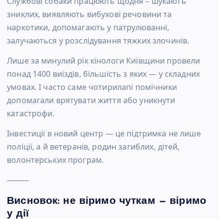
Службові собаки працюють щодня – шукають
зниклих, виявляють вибухові речовини та
наркотики, допомагають у патрулюванні,
залучаються у розслідування тяжких злочинів.
Лише за минулий рік кінологи Київщини провели
понад 1400 виїздів, більшість з яких — у складних
умовах. І часто саме чотирилапі помічники
допомагали врятувати життя або уникнути
катастрофи.
Інвестиції в новий центр — це підтримка не лише
поліції, а й ветеранів, родин загиблих, дітей,
волонтерських програм.
⸻
Висновок: не віримо чуткам — віримо
у дії