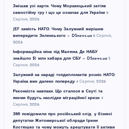
Змішав усі карти. Чому Моравецький затіяв
самостійну гру і що це означає для України
6
Серпня, 2026
JEF замість НАТО. Чому Залужний вирішив
випередити Зеленського — DSnews.ua
6 Серпня,
2026
Інформаційна міна під Малюка. Де НАБУ
знайшло $1 млн хабара для СБУ — DSnews.ua
5
Серпня, 2026
Залужний на нараді топдипломатів розніс НАТО:
Україна вже далеко попереду
4 Серпня, 2026
Реконкіста навпаки. Що сталося в Сеуті та
якими будуть наслідки міграційної кризи
4
Серпня, 2026
ЗМІ повідомили про російський слід у бізнесі
депутатки Житомирської облради Ірини
Костюшко та чому можуть арештувати її активи