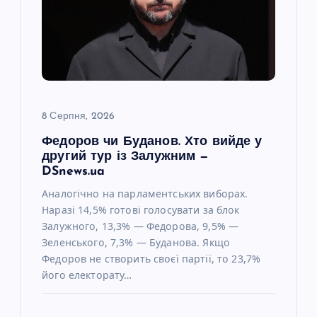
а
п
и
с
8 Серпня, 2026
Федоров чи Буданов. Хто вийде у
і
другий тур із Залужним —
DSnews.ua
в
Аналогічно на парламентських виборах.
Наразі 14,5% готові голосувати за блок
Залужного, 13,3% — Федорова, 9,5% —
Зеленського, 7,3% — Буданова. Якщо
Федоров не створить своєї партії, то 23,7%
його електорату…