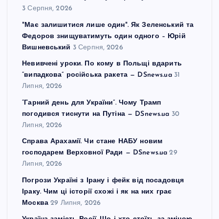
3 Серпня, 2026
"Має залишитися лише один". Як Зеленський та
Федоров знищуватимуть один одного – Юрій
Вишневський
3 Серпня, 2026
Невивчені уроки. По кому в Польщі вдарить
“випадкова” російська ракета — DSnews.ua
31
Липня, 2026
“Гарний день для України”. Чому Трамп
погодився тиснути на Путіна — DSnews.ua
30
Липня, 2026
Справа Арахамії. Чи стане НАБУ новим
господарем Верховної Ради — DSnews.ua
29
Липня, 2026
Погрози Україні з Ірану і фейк від посадовця
Іраку. Чим ці історії схожі і як на них грає
Москва
29 Липня, 2026