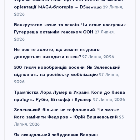
Україна замість Росії. Що і хто стоїть за зміною
орієнтації MAGA-блогерів — DSnews.ua
29 Липня,
2026
Банкрутство казни та сенсів. Чи стане наступник
Гутерреша останнім генсеком ООН
27 Липня,
2026
Не все те золото, що земля: як довго
доведеться виходити в кеш?
27 Липня, 2026
500 тисяч новобранців восени. Як Зеленський
відповість на російську мобілізацію
27 Липня,
2026
Трампістка Лора Лумер в Україні. Коли до Києва
приїдуть Рубіо, Віткофф і Кушнер
27 Липня, 2026
Зеленський більше не тефлоновий. Чи зможе
його замінити Федоров – Юрій Вишневський
25
Липня, 2026
Як скандальний забудовник Вавриш