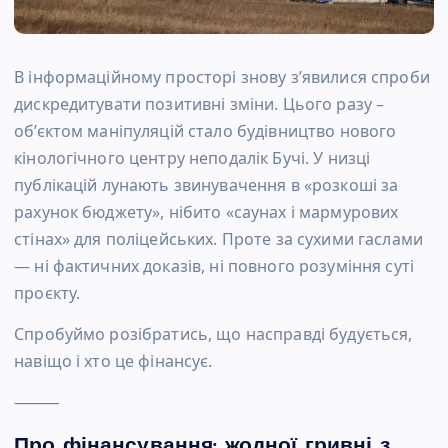
В інформаційному просторі знову з’явилися спроби
дискредитувати позитивні зміни. Цього разу –
об’єктом маніпуляцій стало будівництво нового
кінологічного центру неподалік Бучі. У низці
публікацій лунають звинувачення в «розкоші за
рахунок бюджету», нібито «саунах і мармурових
стінах» для поліцейських. Проте за сухими гаслами
— ні фактичних доказів, ні повного розуміння суті
проєкту.
Спробуймо розібратись, що насправді будується,
навіщо і хто це фінансує.
⸻
Про фінансування: жодної гривні з