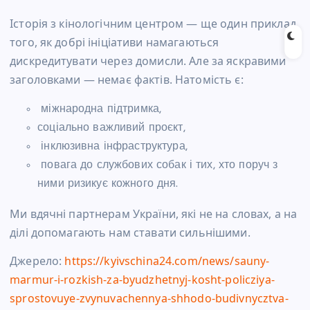
Історія з кінологічним центром — ще один приклад
того, як добрі ініціативи намагаються
дискредитувати через домисли. Але за яскравими
заголовками — немає фактів. Натомість є:
міжнародна підтримка,
соціально важливий проєкт,
інклюзивна інфраструктура,
повага до службових собак і тих, хто поруч з
ними ризикує кожного дня.
Ми вдячні партнерам України, які не на словах, а на
ділі допомагають нам ставати сильнішими.
Джерело:
https://kyivschina24.com/news/
sauny-
marmur-i-rozkish-za-
byudzhetnyj-kosht-policziya-
sprostovuye-zvynuvachennya-
shhodo-budivnycztva-