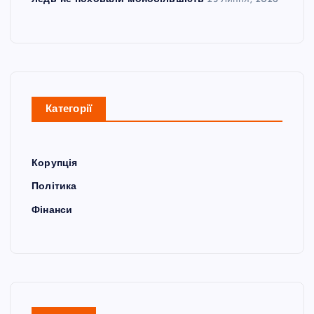
ледь не поховали монобільшість
23 Липня, 2026
Категорії
Корупція
Політика
Фінанси