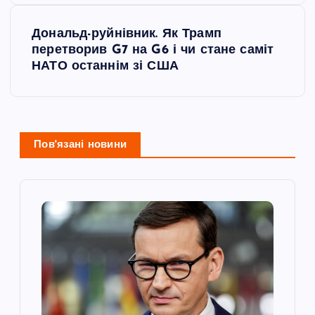
і
Дональд-руйнівник. Як Трамп
перетворив G7 на G6 і чи стане саміт
г
НАТО останнім зі США
а
ц
Пов'язані новини
і
я
з
а
п