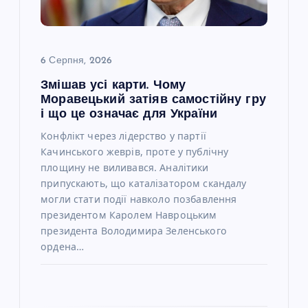
и
с
6 Серпня, 2026
Змішав усі карти. Чому
і
Моравецький затіяв самостійну гру
і що це означає для України
в
Конфлікт через лідерство у партії
Качинського жеврів, проте у публічну
площину не виливався. Аналітики
припускають, що каталізатором скандалу
могли стати події навколо позбавлення
президентом Каролем Навроцьким
президента Володимира Зеленського
ордена…