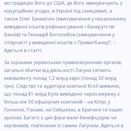
екстрадицію його до США, де його звинувачують у
корупційних угодах, в Україні під санкціями), а
також Олег Бахматюк (звинувачення у незаконному
виведенні коштів рефінансування і банкрутстві
банків) та Геннадій Боголюбов (звинувачення у
співучасті у виведенні коштів з Приватбанку)”, –
йдеться в статті.
За оцінками українських правоохоронних органів,
загальні збитки від діяльності Лагуна сягають
еквіваленту понад 1,2 млрд євро (понад 50 млрд
грн). Слідство та аудитори компанії Kroll виявили,
що понад $1 млрд було виведено через мережу з
більш ніж 50 офшорних компаній – на Кіпрі, у
Гонконзі, Панамі, на Сейшелах, в Британії та інших
країнах. Багато з цих фірм мали бенефіціарів чи
керівників, пов’язаних із самим Лагуном, йдеться в