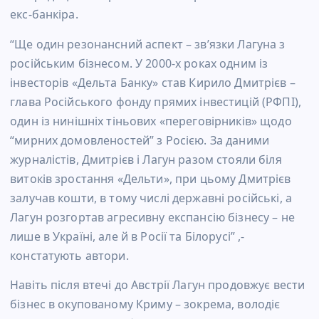
екс-банкіра.
“Ще один резонансний аспект – зв’язки Лагуна з
російським бізнесом. У 2000-х роках одним із
інвесторів «Дельта Банку» став Кирило Дмитрієв –
глава Російського фонду прямих інвестицій (РФПІ),
один із нинішніх тіньових «переговірників» щодо
“мирних домовленостей” з Росією. За даними
журналістів, Дмитрієв і Лагун разом стояли біля
витоків зростання «Дельти», при цьому Дмитрієв
залучав кошти, в тому числі державні російські, а
Лагун розгортав агресивну експансію бізнесу – не
лише в Україні, але й в Росії та Білорусі” ,-
констатують автори.
Навіть після втечі до Австрії Лагун продовжує вести
бізнес в окупованому Криму – зокрема, володіє