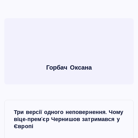
Горбач Оксана
Н
Три версії одного неповернення. Чому
а
віце-прем’єр Чернишов затримався у
Європі
в