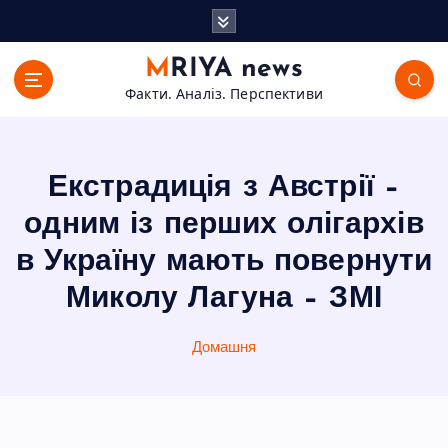
П
е
р
MRIYA news
е
Факти. Аналіз. Перспективи
й
т
и
д
Екстрадиція з Австрії –
о
в
одним із перших олігархів
м
в Україну мають повернути
і
с
Миколу Лагуна – ЗМІ
т
у
Домашня