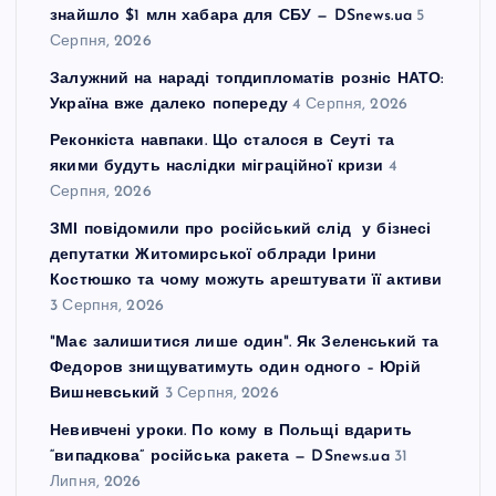
знайшло $1 млн хабара для СБУ — DSnews.ua
5
Серпня, 2026
Залужний на нараді топдипломатів розніс НАТО:
Україна вже далеко попереду
4 Серпня, 2026
Реконкіста навпаки. Що сталося в Сеуті та
якими будуть наслідки міграційної кризи
4
Серпня, 2026
ЗМІ повідомили про російський слід у бізнесі
депутатки Житомирської облради Ірини
Костюшко та чому можуть арештувати її активи
3 Серпня, 2026
"Має залишитися лише один". Як Зеленський та
Федоров знищуватимуть один одного – Юрій
Вишневський
3 Серпня, 2026
Невивчені уроки. По кому в Польщі вдарить
“випадкова” російська ракета — DSnews.ua
31
Липня, 2026