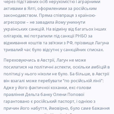
через підставних осіб нерухомістю і аграрними
активами в Ялті, оформленими за російським
законодавством. Пряма співпраця з країною-
агресором – не завадила йому уникнути
українських санкцій. На відміну від багатьох інших
олігархів, які потрапили під санкції РНБО за
відмивання коштів та зв’язки з РФ, прізвище Лагуна
тривалий час було відсутнє у санкційних списках.
Переховуючись в Австрії, Лагун не може
посилатися на політичні аспекти, оскільки амбіцій в
політиці у нього ніколи не було. Ба більше, в Австрії
він взагалі може перебувати “по російській лінії”:
Адже у його фактичної коханки, екс-голови
правління Дельта банку Олени Попової
гарантовано є російський паспорт, і однією з
причин його набуття, ймовірно, було саме бажання