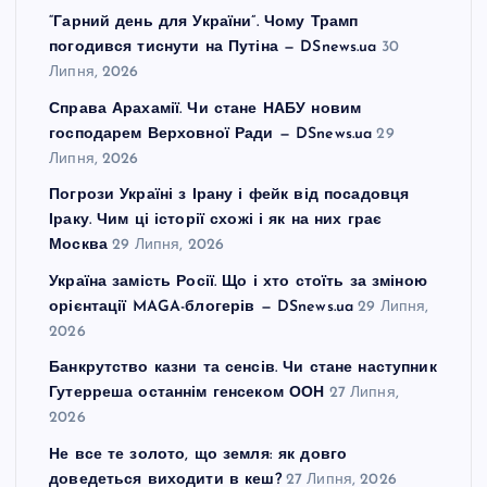
“Гарний день для України”. Чому Трамп
погодився тиснути на Путіна — DSnews.ua
30
Липня, 2026
Справа Арахамії. Чи стане НАБУ новим
господарем Верховної Ради — DSnews.ua
29
Липня, 2026
Погрози Україні з Ірану і фейк від посадовця
Іраку. Чим ці історії схожі і як на них грає
Москва
29 Липня, 2026
Україна замість Росії. Що і хто стоїть за зміною
орієнтації MAGA-блогерів — DSnews.ua
29 Липня,
2026
Банкрутство казни та сенсів. Чи стане наступник
Гутерреша останнім генсеком ООН
27 Липня,
2026
Не все те золото, що земля: як довго
доведеться виходити в кеш?
27 Липня, 2026