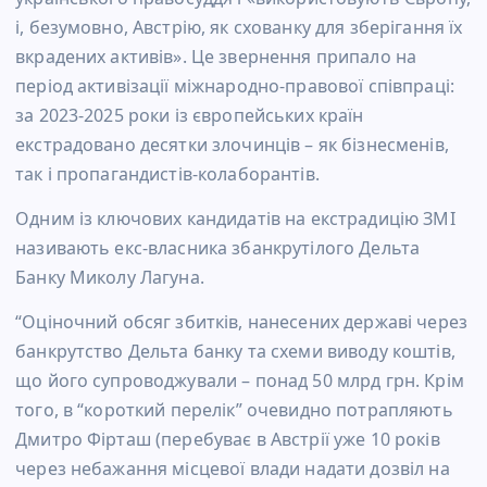
і, безумовно, Австрію, як схованку для зберігання їх
вкрадених активів». Це звернення припало на
період активізації міжнародно-правової співпраці:
за 2023-2025 роки із європейських країн
екстрадовано десятки злочинців – як бізнесменів,
так і пропагандистів-колаборантів.
Одним із ключових кандидатів на екстрадицію ЗМІ
називають екс-власника збанкрутілого Дельта
Банку Миколу Лагуна.
“Оціночний обсяг збитків, нанесених державі через
банкрутство Дельта банку та схеми виводу коштів,
що його супроводжували – понад 50 млрд грн. Крім
того, в “короткий перелік” очевидно потрапляють
Дмитро Фірташ (перебуває в Австрії уже 10 років
через небажання місцевої влади надати дозвіл на