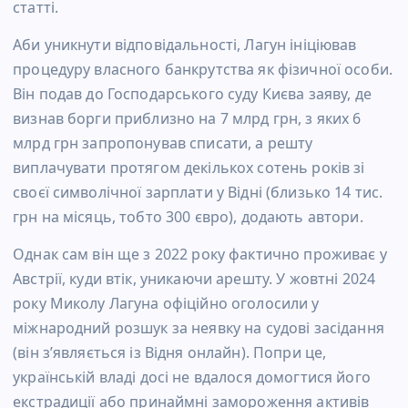
статті.
Аби уникнути відповідальності, Лагун ініціював
процедуру власного банкрутства як фізичної особи.
Він подав до Господарського суду Києва заяву, де
визнав борги приблизно на 7 млрд грн, з яких 6
млрд грн запропонував списати, а решту
виплачувати протягом декількох сотень років зі
своєї символічної зарплати у Відні (близько 14 тис.
грн на місяць, тобто 300 євро), додають автори.
Однак сам він ще з 2022 року фактично проживає у
Австрії, куди втік, уникаючи арешту. У жовтні 2024
року Миколу Лагуна офіційно оголосили у
міжнародний розшук за неявку на судові засідання
(він зʼявляється із Відня онлайн). Попри це,
українській владі досі не вдалося домогтися його
екстрадиції або принаймні замороження активів