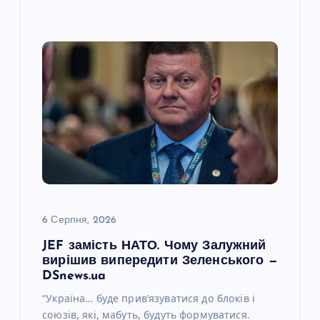
6 Серпня, 2026
JEF замість НАТО. Чому Залужний
вирішив випередити Зеленського —
DSnews.ua
“Україна… буде прив’язуватися до блоків і
союзів, які, мабуть, будуть формуватися.