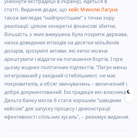
уникнути екстрадиції в Україну), йдеться в
статті. Видання додає, що
кейс Миколи Лагуна
також виглядає “найпростішим” з точки зору
реалізації: цілком конкретні фінансові збитки,
більшість з яких вимушена була покрити держава,
низка доведених епізодів на десятки мільйонів
доларів, зрозумілі активи, які легко можна
арештувати і віддати на погашення боргів. І при
цьому жодних політичних підтекстів. “Лагун менш
інтегрований у західний істеблішмент, не має
покровителів, а обсяг звинувачень – величезний і
добре документований. Екстрадиція екс-власника
Дельта банку могла б стати хорошим “швидким
кейсом” для запуску процесу і демонстрації
ефективності спільних зусиль”, – резюмує видання.