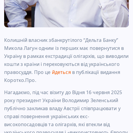
Колишній власник збанкрутілого “Дельта Банку”
Микола Лагун одним із перших має повернутися в
Україну в рамках екстрадиції олігархів, що виводили
кошти з країни і переховуються від українського
правосуддя. Про це
йдеться
в публікації видання
Коротко.Про.
Нагадаємо, під час візиту до Відня 16 червня 2025
року президент України Володимир Зеленський
публічно закликав владу Австрії співпрацювати у
справі повернення українських екс-
високопосадовців та олігархів, які втекли від
українського правосуддя і «використовують Європу,