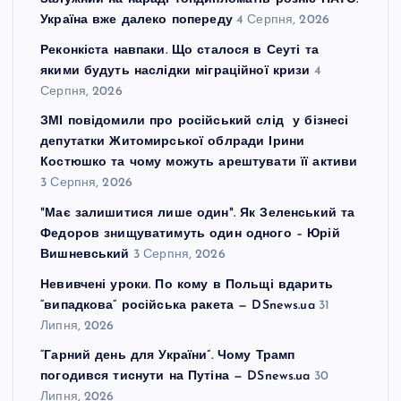
Україна вже далеко попереду
4 Серпня, 2026
Реконкіста навпаки. Що сталося в Сеуті та
якими будуть наслідки міграційної кризи
4
Серпня, 2026
ЗМІ повідомили про російський слід у бізнесі
депутатки Житомирської облради Ірини
Костюшко та чому можуть арештувати її активи
3 Серпня, 2026
"Має залишитися лише один". Як Зеленський та
Федоров знищуватимуть один одного – Юрій
Вишневський
3 Серпня, 2026
Невивчені уроки. По кому в Польщі вдарить
“випадкова” російська ракета — DSnews.ua
31
Липня, 2026
“Гарний день для України”. Чому Трамп
погодився тиснути на Путіна — DSnews.ua
30
Липня, 2026