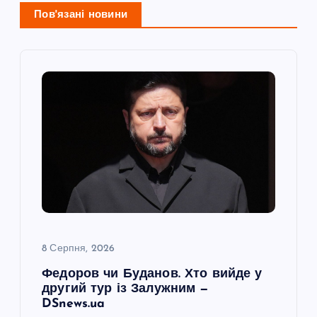
ц
Пов'язані новини
і
я
з
а
п
и
с
8 Серпня, 2026
Федоров чи Буданов. Хто вийде у
і
другий тур із Залужним —
DSnews.ua