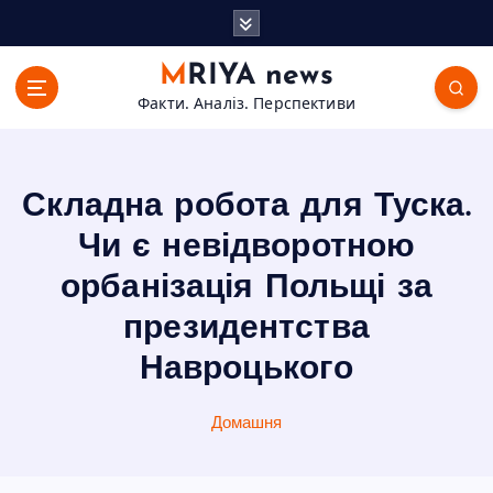
П
е
р
MRIYA news
е
Факти. Аналіз. Перспективи
й
т
и
д
Складна робота для Туска.
о
в
Чи є невідворотною
м
орбанізація Польщі за
і
с
президентства
т
Навроцького
у
Домашня