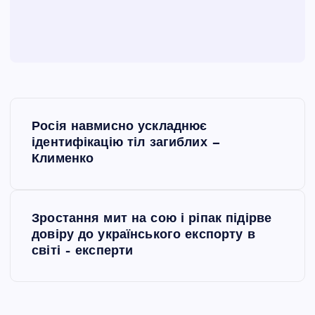
Н
Росія навмисно ускладнює
а
ідентифікацію тіл загиблих —
Клименко
в
і
Зростання мит на сою і ріпак підірве
довіру до українського експорту в
г
світі – експерти
а