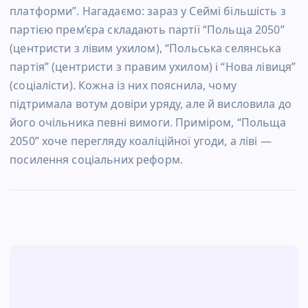
платформи”. Нагадаємо: зараз у Сеймі більшість з
партією прем’єра складають партії “Польща 2050”
(центристи з лівим ухилом), “Польська селянська
партія” (центристи з правим ухилом) і “Нова лівиця”
(соціалісти). Кожна із них пояснила, чому
підтримала вотум довіри уряду, але й висловила до
його очільника певні вимоги. Приміром, “Польща
2050” хоче перегляду коаліційної угоди, а ліві —
посилення соціальних реформ.