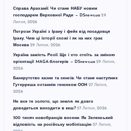
Справа Арахамії. Чи стане НАБУ новим
господарем Верховної Ради — DSnews.ua
29
Липня, 2026
Погрози Україні з Ірану і фейк від посадовця
Іраку. Чим ці історії схожі і як на них грає
Москва
29 Липня, 2026
Україна замість Росії. Що і хто стоїть за зміною
орієнтації MAGA-блогерів — DSnews.ua
29 Липня,
2026
Банкрутство казни та сенсів. Чи стане наступник
Гутерреша останнім генсеком ООН
27 Липня,
2026
Не все те золото, що земля: як довго
доведеться виходити в кеш?
27 Липня, 2026
500 тисяч новобранців восени. Як Зеленський
відповість на російську мобілізацію
27 Липня,