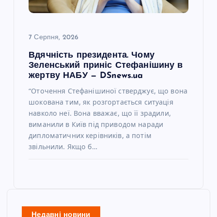
7 Серпня, 2026
Вдячність президента. Чому
Зеленський приніс Стефанішину в
жертву НАБУ — DSnews.ua
“Оточення Стефанішиної стверджує, що вона
шокована тим, як розгортається ситуація
навколо неї. Вона вважає, що її зрадили,
виманили в Київ під приводом наради
дипломатичних керівників, а потім
звільнили. Якщо б…
Недавні новини