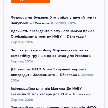
Федоров чи Буданов. Хто вийде у другий тур із
Залужним — DSnews.ua
8 Серпня, 2026
Вдячність президента. Чому Зеленський приніс
Стефанішину в жертву НАБУ — DSnews.ua
7
Серпня, 2026
Змішав усі карти. Чому Моравецький затіяв
самостійну гру і що це означає для України
6
Серпня, 2026
JEF замість НАТО. Чому Залужний вирішив
випередити Зеленського — DSnews.ua
6 Серпня,
2026
Інформаційна міна під Малюка. Де НАБУ
знайшло $1 млн хабара для СБУ — DSnews.ua
5
Серпня, 2026
Залужний на нараді топдипломатів розніс НАТО: