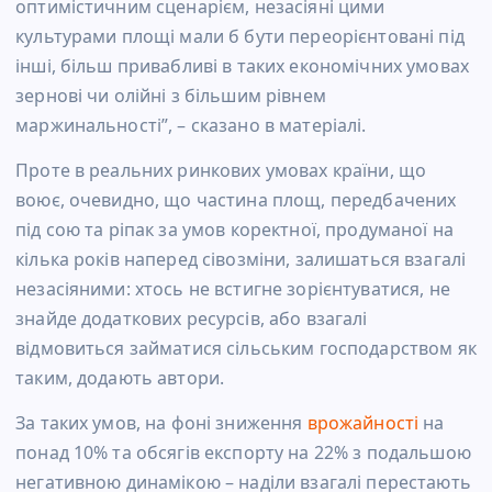
оптимістичним сценарієм, незасіяні цими
культурами площі мали б бути переорієнтовані під
інші, більш привабливі в таких економічних умовах
зернові чи олійні з більшим рівнем
маржинальності”, – сказано в матеріалі.
Проте в реальних ринкових умовах країни, що
воює, очевидно, що частина площ, передбачених
під сою та ріпак за умов коректної, продуманої на
кілька років наперед сівозміни, залишаться взагалі
незасіяними: хтось не встигне зорієнтуватися, не
знайде додаткових ресурсів, або взагалі
відмовиться займатися сільським господарством як
таким, додають автори.
За таких умов, на фоні зниження
врожайності
на
понад 10% та обсягів експорту на 22% з подальшою
негативною динамікою – наділи взагалі перестають