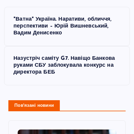
Н
"Ватна" Україна. Наративи, обличчя,
а
перспективи – Юрій Вишневський,
Вадим Денисенко
в
і
Назустріч саміту G7. Навіщо Банкова
руками СБУ заблокувала конкурс на
г
директора БЕБ
а
ц
Пов'язані новини
і
я