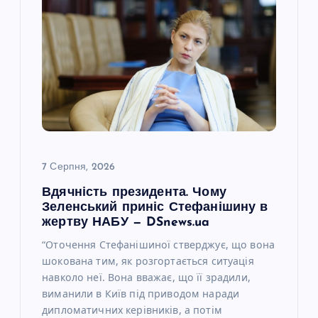
з
а
п
и
с
7 Серпня, 2026
Вдячність президента. Чому
і
Зеленський приніс Стефанішину в
жертву НАБУ — DSnews.ua
в
“Оточення Стефанішиної стверджує, що вона
шокована тим, як розгортається ситуація
навколо неї. Вона вважає, що її зрадили,
виманили в Київ під приводом наради
дипломатичних керівників, а потім