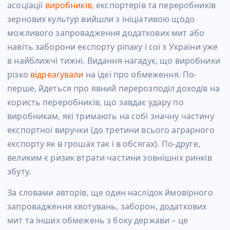
асоціації
виробників
, експортерів та переробників
зернових культур вийшли з ініціативою щодо
можливого запровадження додаткових мит або
навіть заборони експорту ріпаку і сої з України уже
в найближчі тижні. Видання нагадує, що виробники
різко
відреагували
на ідеї про обмеження. По-
перше, йдеться про явний перерозподіл доходів на
користь переробників, що завдає удару по
виробникам, які тримають на собі значну частину
експортної виручки (до третини всього аграрного
експорту як в грошах так і в обсягах). По-друге,
великим є ризик втрати частини зовнішніх ринків
збуту.
За словами авторів, ще один наслідок ймовірного
запровадження квотувань, заборон, додаткових
мит та інших обмежень з боку держави – це