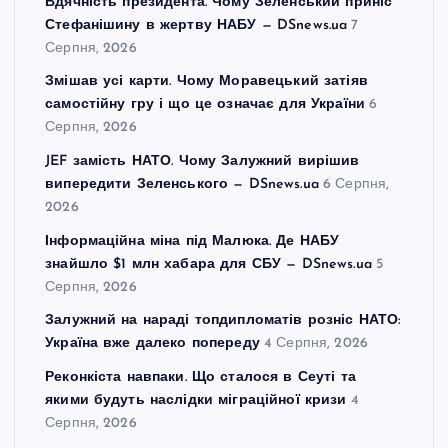
Вдячність президента. Чому Зеленський приніс
Стефанішину в жертву НАБУ — DSnews.ua
7
Серпня, 2026
Змішав усі карти. Чому Моравецький затіяв
самостійну гру і що це означає для України
6
Серпня, 2026
JEF замість НАТО. Чому Залужний вирішив
випередити Зеленського — DSnews.ua
6 Серпня,
2026
Інформаційна міна під Малюка. Де НАБУ
знайшло $1 млн хабара для СБУ — DSnews.ua
5
Серпня, 2026
Залужний на нараді топдипломатів розніс НАТО:
Україна вже далеко попереду
4 Серпня, 2026
Реконкіста навпаки. Що сталося в Сеуті та
якими будуть наслідки міграційної кризи
4
Серпня, 2026