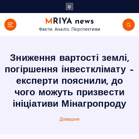
П
е
р
MRIYA news
е
Факти. Аналіз. Перспективи
й
т
и
д
Зниження вартості землі,
о
в
погіршення інвестклімату –
м
експерти пояснили, до
і
с
чого можуть призвести
т
ініціативи Мінагропроду
у
Домашня