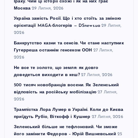
Іраку. Чим ці історії схожі і як на них грає
Москва
29 Липня, 2026
Україна замість Росії. Що і хто стоїть за зміною
орієнтації MAGA-блогерів — DSnews.ua
29 Липня,
2026
Банкрутство казни та сенсів. Чи стане наступник
Гутерреша останнім генсеком ООН
27 Липня,
2026
Не все те золото, що земля: як довго
доведеться виходити в кеш?
27 Липня, 2026
500 тисяч новобранців восени. Як Зеленський
відповість на російську мобілізацію
27 Липня,
2026
Трампістка Лора Лумер в Україні. Коли до Києва
приїдуть Рубіо, Віткофф і Кушнер
27 Липня, 2026
Зеленський більше не тефлоновий. Чи зможе
його замінити Федоров – Юрій Вишневський
25