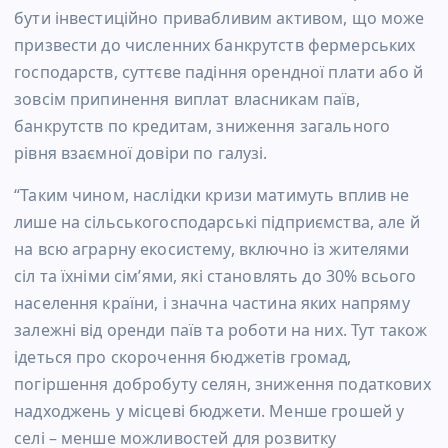
бути інвестиційно привабливим активом, що може
призвести до численних банкрутств фермерських
господарств, суттєве падіння орендної плати або й
зовсім припинення виплат власникам паїв,
банкрутств по кредитам, зниження загального
рівня взаємної довіри по галузі.
“Таким чином, наслідки кризи матимуть вплив не
лише на сільськогосподарські підприємства, але й
на всю аграрну екосистему, включно із жителями
сіл та їхніми сімʼями, які становлять до 30% всього
населення країни, і значна частина яких напряму
залежні від оренди паїв та роботи на них. Тут також
ідеться про скорочення бюджетів громад,
погіршення добробуту селян, зниження податкових
надходжень у місцеві бюджети. Менше грошей у
селі – менше можливостей для розвитку