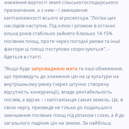
зниження вартості землі сільськогосподарського
призначення, а з ним – і зменшення
капіталоємності всього агросектора. “Логіка цих
наслідків наступна. Під олією і ріпаком в останні
кілька років стабільно зайнято близько 14-15%
посівних площ, проте через погодні умови та інші
фактори ці площі поступово скорочуються”, –
йдеться в статті.
“Якщо буде
запроваджено мита
та інші обмеження,
що призведуть до зниження цін на ці культури на
внутрішньому ринку (через штучно створену
відсутність конкуренції), впаде рентабельність
посівів, а відтак – і капіталізація самих земель. Це, в
свою чергу, призведе не тільки до подальшого
зменшення посівних площ під ріпаком і соєю, а й до
загального падіння цін на землю. За найбільш