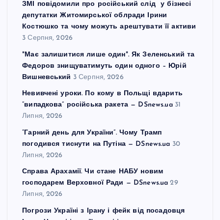
ЗМІ повідомили про російський слід у бізнесі
депутатки Житомирської облради Ірини
Костюшко та чому можуть арештувати її активи
3 Серпня, 2026
"Має залишитися лише один". Як Зеленський та
Федоров знищуватимуть один одного – Юрій
Вишневський
3 Серпня, 2026
Невивчені уроки. По кому в Польщі вдарить
“випадкова” російська ракета — DSnews.ua
31
Липня, 2026
“Гарний день для України”. Чому Трамп
погодився тиснути на Путіна — DSnews.ua
30
Липня, 2026
Справа Арахамії. Чи стане НАБУ новим
господарем Верховної Ради — DSnews.ua
29
Липня, 2026
Погрози Україні з Ірану і фейк від посадовця