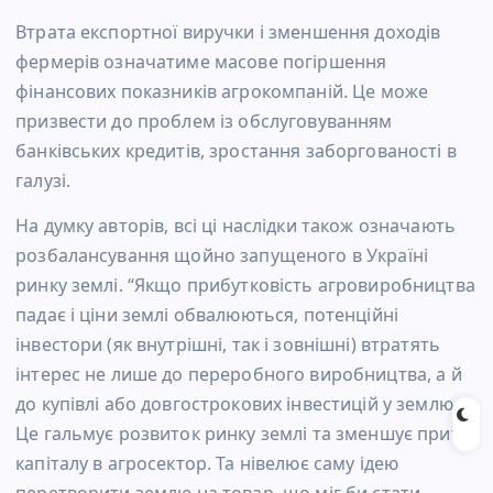
Втрата експортної виручки і зменшення доходів
фермерів означатиме масове погіршення
фінансових показників агрокомпаній. Це може
призвести до проблем із обслуговуванням
банківських кредитів, зростання заборгованості в
галузі.
На думку авторів, всі ці наслідки також означають
розбалансування щойно запущеного в Україні
ринку землі. “Якщо прибутковість агровиробництва
падає і ціни землі обвалюються, потенційні
інвестори (як внутрішні, так і зовнішні) втратять
інтерес не лише до переробного виробництва, а й
до купівлі або довгострокових інвестицій у землю.
Це гальмує розвиток ринку землі та зменшує притік
капіталу в агросектор. Та нівелює саму ідею
перетворити землю на товар, що міг би стати