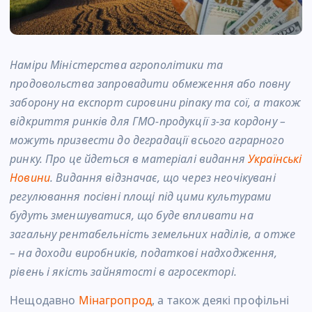
Наміри Міністерства агрополітики та
продовольства запровадити обмеження або повну
заборону на експорт сировини ріпаку та сої, а також
відкриття ринків для ГМО-продукції з-за кордону –
можуть призвести до деградації всього аграрного
ринку. Про це йдеться в матеріалі видання
Українські
Новини
. Видання відзначає, що через неочікувані
регулювання посівні площі під цими культурами
будуть зменшуватися, що буде впливати на
загальну рентабельність земельних наділів, а отже
– на доходи виробників, податкові надходження,
рівень і якість зайнятості в агросекторі.
Нещодавно
Мінагропрод
, а також деякі профільні