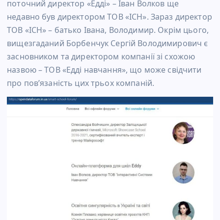
поточний директор «Едді» – Іван Волков ще
недавно був директором ТОВ «ІСН». Зараз директор
ТОВ «ІСН» – батько Івана, Володимир. Окрім цього,
вищезгаданий Борбенчук Сергій Володимирович є
засновником та директором компанії зі схожою
назвою – ТОВ «Едді навчання», що може свідчити
про пов’язаність цих трьох компаній.