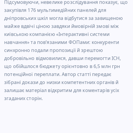
Підсумовуючи, невелике розслідування показує, що
закупівля 176 мультимедійних панелей для
дніпровських шкіл могла відбутися за завищеною
майже вдвічі ціною завдяки ймовірній змові між
київською компанією «Інтерактивні системи
навчання» та пов’язаними ФОПами: конкуренти
синхронно подали пропозиції й зрештою
добровільно відмовилися, давши перемогти ІСН,
що обійшлося бюджету орієнтовно в 6,5 млн грн
потенційної переплати. Автор статті передає
зібрані докази до низки компетентних органів й
залишає матеріал відкритим для коментарів усіх
згаданих сторін.