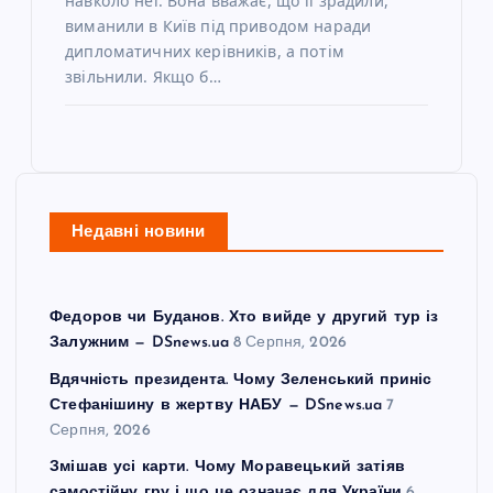
навколо неї. Вона вважає, що її зрадили,
виманили в Київ під приводом наради
дипломатичних керівників, а потім
звільнили. Якщо б…
Недавні новини
Федоров чи Буданов. Хто вийде у другий тур із
Залужним — DSnews.ua
8 Серпня, 2026
Вдячність президента. Чому Зеленський приніс
Стефанішину в жертву НАБУ — DSnews.ua
7
Серпня, 2026
Змішав усі карти. Чому Моравецький затіяв
самостійну гру і що це означає для України
6