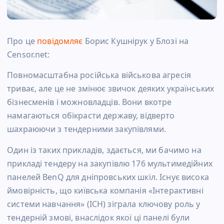
Про це
повідомляє
Борис Кушнірук у Блозі на
Censor.net:
Повномасштабна російська військова агресія
триває, але це не змінює звичок деяких українських
бізнесменів і можновладців. Вони вкотре
намагаються обікрасти державу, відверто
шахраюючи з тендерними закупівлями.
Один із таких прикладів, здається, ми бачимо на
прикладі тендеру на закупівлю 176 мультимедійних
панелей BenQ для дніпровських шкіл. Існує висока
ймовірність, що київська компанія «Інтерактивні
системи навчання» (ІСН) зіграла ключову роль у
тендерній змові, внаслідок якої ці панелі були