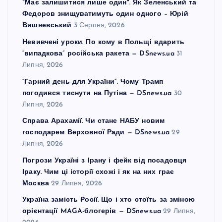
"Має залишитися лише один". Як Зеленський та
Федоров знищуватимуть один одного – Юрій
Вишневський
3 Серпня, 2026
Невивчені уроки. По кому в Польщі вдарить
“випадкова” російська ракета — DSnews.ua
31
Липня, 2026
“Гарний день для України”. Чому Трамп
погодився тиснути на Путіна — DSnews.ua
30
Липня, 2026
Справа Арахамії. Чи стане НАБУ новим
господарем Верховної Ради — DSnews.ua
29
Липня, 2026
Погрози Україні з Ірану і фейк від посадовця
Іраку. Чим ці історії схожі і як на них грає
Москва
29 Липня, 2026
Україна замість Росії. Що і хто стоїть за зміною
орієнтації MAGA-блогерів — DSnews.ua
29 Липня,