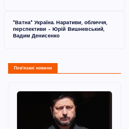
в
і
"Ватна" Україна. Наративи, обличчя,
перспективи – Юрій Вишневський,
г
Вадим Денисенко
а
ц
Пов'язані новини
і
я
з
а