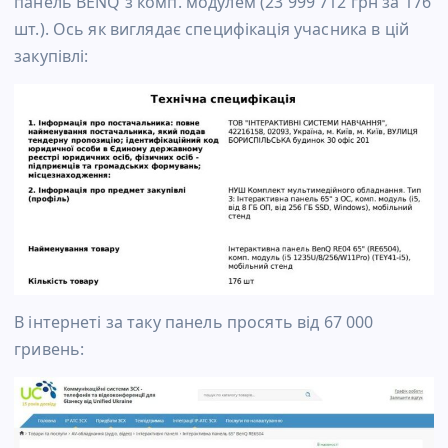
панель BENQ з комп. модулем (23 999 712 грн за 176
шт.). Ось як виглядає специфікація учасника в цій
закупівлі:
В інтернеті за таку панель просять від 67 000
гривень: