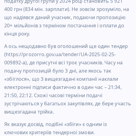
податку другої групи у 2024 році становить 5 921
400 грн (834 мін. зарплати). Не зовсім зрозуміло, на
що надіявся даний учасник, подаючи пропозицію
20+ мільйонів з терміном постачання і оплати до
кінця року.
А ось нещодавно був оголошений ще один тендер
(https://prozorro.gov.ua/tender/UA-2025-02-25-
009892-a), де присутні всі троє учасників. Часу на
подачу пропозицій було 3 дні, але якось так
«збіглося», що 3 вищезгадані компанії наклали
електронні підписи фактично в один час – 21:34,
21:50, 22:12. Схожі часові терміни подачі
зустрічаються у багатьох закупівлях, де бере участь
вищезгадана трійка.
Як вказує досвід, подібні «збіги» є одним із
ключових критеріїв тендерної змови.