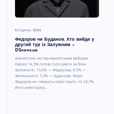
п
и
с
8 Серпня, 2026
Федоров чи Буданов. Хто вийде у
і
другий тур із Залужним —
DSnews.ua
в
Аналогічно на парламентських виборах.
Наразі 14,5% готові голосувати за блок
Залужного, 13,3% — Федорова, 9,5% —
Зеленського, 7,3% — Буданова. Якщо
Федоров не створить своєї партії, то 23,7%
його електорату…