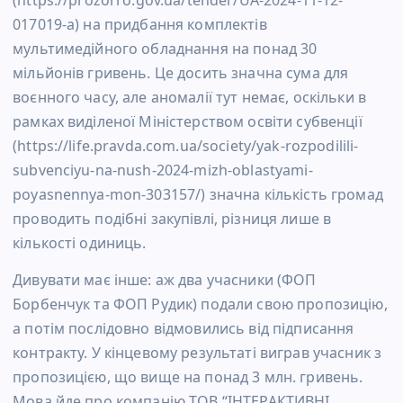
017019-a) на придбання комплектів
мультимедійного обладнання на понад 30
мільйонів гривень. Це досить значна сума для
воєнного часу, але аномалії тут немає, оскільки в
рамках виділеної Міністерством освіти субвенції
(https://life.pravda.com.ua/society/yak-rozpodilili-
subvenciyu-na-nush-2024-mizh-oblastyami-
poyasnennya-mon-303157/) значна кількість громад
проводить подібні закупівлі, різниця лише в
кількості одиниць.
Дивувати має інше: аж два учасники (ФОП
Борбенчук та ФОП Рудик) подали свою пропозицію,
а потім послідовно відмовились від підписання
контракту. У кінцевому результаті виграв учасник з
пропозицією, що вище на понад 3 млн. гривень.
Мова йде про компанію ТОВ “ІНТЕРАКТИВНІ