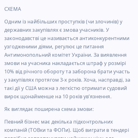
СХЕМА
Одним із найбільших проступків (чи злочинів) у
державних закупівлях є змова учасників. У
законодавстві це називається антиконкурентними
узгодженими діями, регулює це питання
Антимонопольний комітет України. За виявлення
змови на учасника накладається штраф у розмірі
10% від річного обороту та заборона брати участь
у закупівлях протягом 3-х років. Хоча, насправді, за
такі дії у США можна з легкістю отримати судовий
вирок щонайменше на 10 років ув’язнення.
Як виглядає поширена схема змови:
Певний бізнес має декілька підконтрольних
компаній (ТОВки та ФОПи). Щоб виграти в тендері