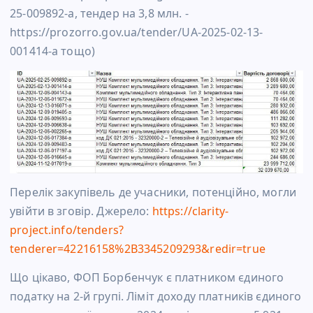
25-009892-a, тендер на 3,8 млн. -
https://prozorro.gov.ua/tender/UA-2025-02-13-
001414-a тощо)
Перелік закупівель де учасники, потенційно, могли
увійти в зговір. Джерело:
https://clarity-
project.info/tenders?
tenderer=42216158%2B3345209293&redir=true
Що цікаво, ФОП Борбенчук є платником єдиного
податку на 2-й групі. Ліміт доходу платників єдиного