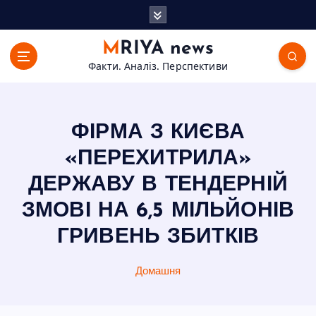
П
е
р
MRIYA news
е
Факти. Аналіз. Перспективи
й
т
и
д
ФІРМА З КИЄВА
о
в
«ПЕРЕХИТРИЛА»
м
ДЕРЖАВУ В ТЕНДЕРНІЙ
і
с
ЗМОВІ НА 6,5 МІЛЬЙОНІВ
т
ГРИВЕНЬ ЗБИТКІВ
у
Домашня