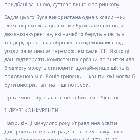
придбані за ціною, суттєво вищою за ринкову.
Задля цього була використана одна з класичних
схем: переможна ціна може бути завищеною, а
двоє «конкурентів», які начебто беруть участь у
тендері, зрештою добровільно відмовилися від
угоди, залишивши переможцем саме ІСН. Якщо ці
дані підтвердять компетентні органи, то збитки для
бюджету можуть становити щонайменше шість із
половиною мільйонів гривень — кошти, які могли б
бути використані на інші потреби.
Продемонструю, як все це робиться в Україні.
І. ДРУЗІ-КОНКУРЕНТИ
Наприкінці минулого року Управління освіти
Дніпровської міської ради оголосило закупівлю
(https://prozorro.gov.ua/tender/UA-2024-11-12-