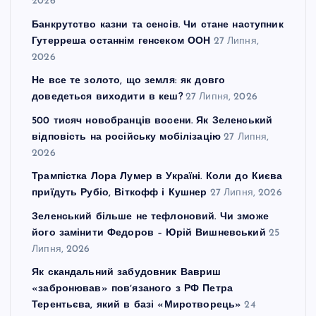
2026
Банкрутство казни та сенсів. Чи стане наступник
Гутерреша останнім генсеком ООН
27 Липня,
2026
Не все те золото, що земля: як довго
доведеться виходити в кеш?
27 Липня, 2026
500 тисяч новобранців восени. Як Зеленський
відповість на російську мобілізацію
27 Липня,
2026
Трампістка Лора Лумер в Україні. Коли до Києва
приїдуть Рубіо, Віткофф і Кушнер
27 Липня, 2026
Зеленський більше не тефлоновий. Чи зможе
його замінити Федоров – Юрій Вишневський
25
Липня, 2026
Як скандальний забудовник Вавриш
«забронював» повʼязаного з РФ Петра
Терентьєва, який в базі «Миротворець»
24