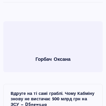
Горбач Оксана
Н
Вдруге на ті самі граблі. Чому Кабміну
а
знову не вистачає 500 млрд грн на
ЗСУ — DSnews.ua