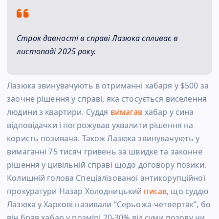
Строк давності в справі Лазюка спливає в
листопаді 2025 року.
Лазюка звинувачують в отриманні хабаря у $500 за
заочне рішення у справі, яка стосується виселення
людини з квартири. Суддя
вимагав
хабар у сина
відповідачки і погрожував ухвалити рішення на
користь позивача. Також Лазюка звинувачують у
вимаганні 75 тисяч гривень за швидке та законне
рішення у цивільній справі щодо договору позики.
Колишній голова Спеціалізованої антикорупційної
прокуратури Назар Холодницький
писав
, що суддю
Лазюка у Харкові називали “Серьожа-четвертак”, бо
він брав хабар у розмірі 20-30% від суми позову чи