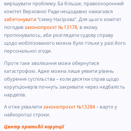
вирішувати проблему. Ба більше, правоохоронний
комітет Верховної Ради нещодавно намагався
забетонувати
“схему Насірова”. Для цього комітет
погодив
законопроєкт № 13178
, в якому
пропонувалось, аби розглядати судову справу
щодо мобілізованого можна було тільки у разі його
персональної згоди.
Проте таке зволікання може обернутися
катастрофою. Адже можна лише уявити рівень
обурення суспільства – коли десятки справ щодо
корупціонерів почнуть закривати через недбалість
нардепів.
А отже ухвалити
законопроєкт №13284
– варто у
найкоротші строки.
Центр протидії корупції