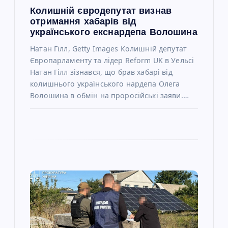
Колишній євродепутат визнав
в
отримання хабарів від
українського екснардепа Волошина
Натан Гілл, Getty Images Колишній депутат
Європарламенту та лідер Reform UK в Уельсі
Натан Гілл зізнався, що брав хабарі від
колишнього українського нардепа Олега
Волошина в обмін на проросійські заяви.…