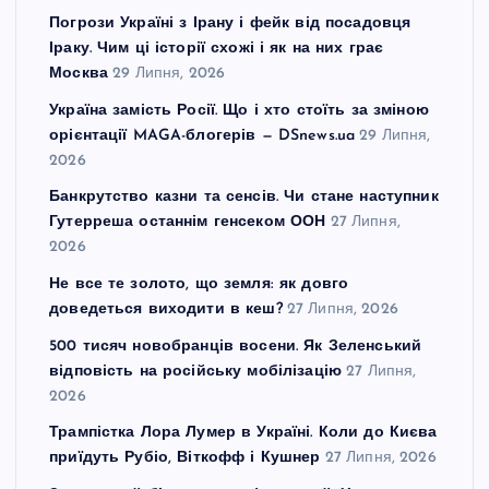
Погрози Україні з Ірану і фейк від посадовця
Іраку. Чим ці історії схожі і як на них грає
Москва
29 Липня, 2026
Україна замість Росії. Що і хто стоїть за зміною
орієнтації MAGA-блогерів — DSnews.ua
29 Липня,
2026
Банкрутство казни та сенсів. Чи стане наступник
Гутерреша останнім генсеком ООН
27 Липня,
2026
Не все те золото, що земля: як довго
доведеться виходити в кеш?
27 Липня, 2026
500 тисяч новобранців восени. Як Зеленський
відповість на російську мобілізацію
27 Липня,
2026
Трампістка Лора Лумер в Україні. Коли до Києва
приїдуть Рубіо, Віткофф і Кушнер
27 Липня, 2026