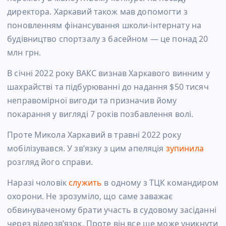
директора. Харкавий також мав допомогти з
поновленням фінансування школи-інтернату на
будівництво спортзалу з басейном — це понад 20
млн грн.
В січні 2022 року ВАКС визнав Харкавого винним у
шахрайстві та підбурюванні до надання $50 тисяч
неправомірної вигоди та призначив йому
покарання у вигляді 7 років позбавлення волі.
Проте Микола Харкавий в травні 2022 року
мобілізувався. У звʼязку з цим апеляція
зупинила
розгляд його справи.
Наразі чоловік
служить
в одному з ТЦК командиром
охорони. Не зрозуміло, що саме заважає
обвинуваченому брати участь в судовому засіданні
через відеозвʼязок. Проте він все ще може уникнути