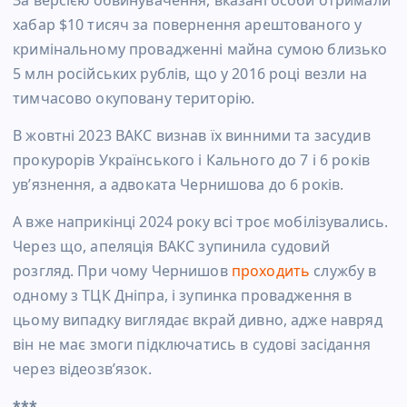
хабар $10 тисяч за повернення арештованого у
кримінальному провадженні майна сумою близько
5 млн російських рублів, що у 2016 році везли на
тимчасово окуповану територію.
В жовтні 2023 ВАКС визнав їх винними та засудив
прокурорів Українського і Кального до 7 і 6 років
увʼязнення, а адвоката Чернишова до 6 років.
А вже наприкінці 2024 року всі троє мобілізувались.
Через що, апеляція ВАКС зупинила судовий
розгляд. При чому Чернишов
проходить
службу в
одному з ТЦК Дніпра, і зупинка провадження в
цьому випадку виглядає вкрай дивно, адже навряд
він не має змоги підключатись в судові засідання
через відеозвʼязок.
***