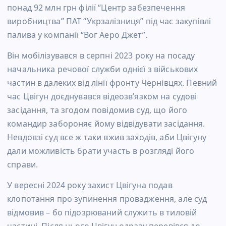
понад 92 млн грн філії “Центр забезпечення
виробництва” ПАТ “Укрзалізниця” під час закупівлі
палива у компанії “Вог Аеро Джет”.
Він мобілізувався в серпні 2023 року на посаду
начальника речової служби однієї з військових
частин в далеких від лінії фронту Чернівцях. Певний
час Цвігун доєднувався відеозвʼязком на судові
засідання, та згодом повідомив суд, що його
командир забороняє йому відвідувати засідання.
Невдовзі суд все ж таки вжив заходів, аби Цвігуну
дали можливість брати участь в розгляді його
справи.
У вересні 2024 року захист Цвігуна подав
клопотання про зупинення провадження, але суд
відмовив – бо підозрюваний служить в тиловій