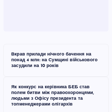
Н
Вкрав прилади нічного бачення на
а
понад 4 млн: на Сумщині військового
засудили на 10 років
в
і
Як конкурс на керівника БЕБ став
полем битви між правоохоронцями,
г
людьми з Офісу президента та
топменеджерами олігархів
а