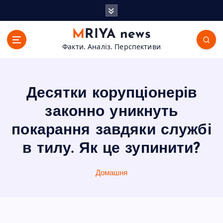
П
е
р
MRIYA news
е
Факти. Аналіз. Перспективи
й
т
и
д
Десятки корупціонерів
о
в
законно уникнуть
м
покарання завдяки службі
і
с
в тилу. Як це зупинити?
т
у
Домашня