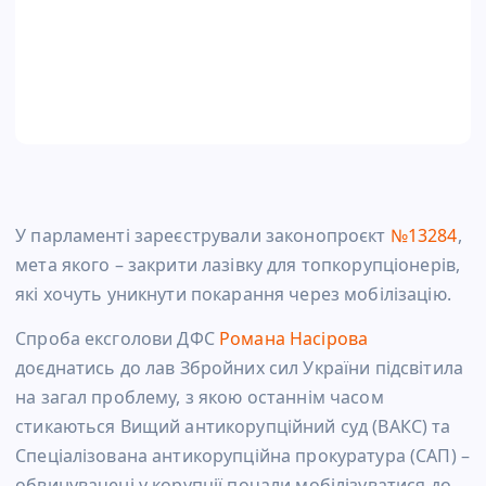
У парламенті зареєстрували законопроєкт
№13284
,
мета якого – закрити лазівку для топкорупціонерів,
які хочуть уникнути покарання через мобілізацію.
Спроба ексголови ДФС
Романа Насірова
доєднатись до лав Збройних сил України підсвітила
на загал проблему, з якою останнім часом
стикаються Вищий антикорупційний суд (ВАКС) та
Спеціалізована антикорупційна прокуратура (САП) –
обвинувачені у корупції почали мобілізуватися до