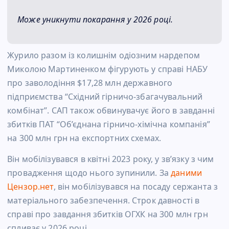
Може уникнути покарання у 2026 році.
Журило разом із колишнім одіозним нардепом
Миколою Мартиненком фігурують у справі НАБУ
про заволодіння $17,28 млн державного
підприємства “Східний гірничо-збагачувальний
комбінат”. САП також обвинувачує його в завданні
збитків ПАТ “Об’єднана гірничо-хімічна компанія”
на 300 млн грн на експортних схемах.
Він мобілізувався в квітні 2023 року, у зв’язку з чим
провадження щодо нього зупинили. За
даними
Цензор.нет
, він мобілізувався на посаду сержанта з
матеріального забезпечення. Строк давності в
справі про завдання збитків ОГХК на 300 млн грн
спливає у 2026 році.