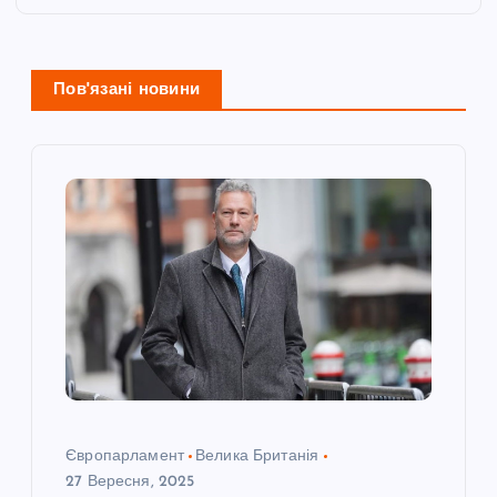
ц
і
Пов'язані новини
я
з
а
п
и
с
Європарламент
Велика Британія
і
27 Вересня, 2025