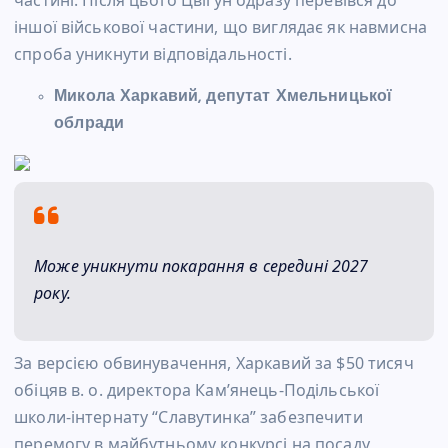
частині. Після цього Цвігун одразу перевівся до
іншої військової частини, що виглядає як навмисна
спроба уникнути відповідальності.
Микола Харкавий, депутат Хмельницької
облради
Може уникнути покарання в середині 2027
року.
За версією обвинувачення, Харкавий за $50 тисяч
обіцяв в. о. директора Кам’янець-Подільської
школи-інтернату “Славутинка” забезпечити
перемогу в майбутньому конкурсі на посаду