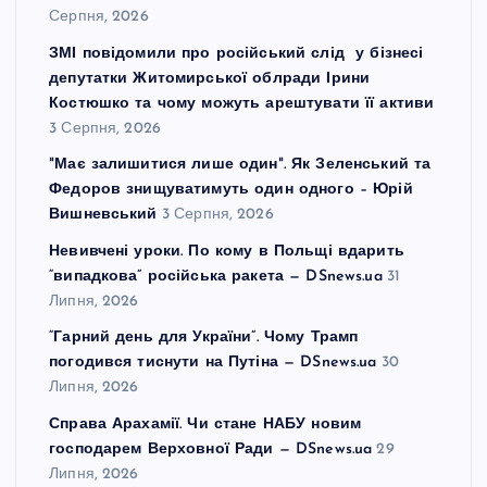
Серпня, 2026
ЗМІ повідомили про російський слід у бізнесі
депутатки Житомирської облради Ірини
Костюшко та чому можуть арештувати її активи
3 Серпня, 2026
"Має залишитися лише один". Як Зеленський та
Федоров знищуватимуть один одного – Юрій
Вишневський
3 Серпня, 2026
Невивчені уроки. По кому в Польщі вдарить
“випадкова” російська ракета — DSnews.ua
31
Липня, 2026
“Гарний день для України”. Чому Трамп
погодився тиснути на Путіна — DSnews.ua
30
Липня, 2026
Справа Арахамії. Чи стане НАБУ новим
господарем Верховної Ради — DSnews.ua
29
Липня, 2026