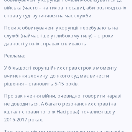
війська (часто – на тилові посади), аби розгляд їхніх
справ у суді зупинявся на час служби.
Поки ж обвинувачені у корупції перебувають на
службі (найчастіше у глибокому тилу) – строки
давності у їхніх справах спливають.
Реклама:
У більшості корупційних справ строк з моменту
вчинення злочину, до якого суд має винести
рішення – становить 5-15 років.
Про закінчення війни, очевидно, говорити наразі
не доводиться. А багато резонансних справ (на
кшталт справи того ж Насірова) почалися ще у
2016-2017 роках.
Тож вже за рік ми можемо мати критичну ситуацію