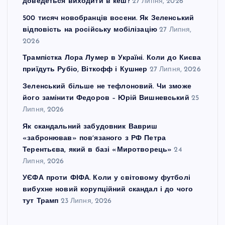
доведеться виходити в кеш?
27 Липня, 2026
500 тисяч новобранців восени. Як Зеленський
відповість на російську мобілізацію
27 Липня,
2026
Трампістка Лора Лумер в Україні. Коли до Києва
приїдуть Рубіо, Віткофф і Кушнер
27 Липня, 2026
Зеленський більше не тефлоновий. Чи зможе
його замінити Федоров – Юрій Вишневський
25
Липня, 2026
Як скандальний забудовник Вавриш
«забронював» повʼязаного з РФ Петра
Терентьєва, який в базі «Миротворець»
24
Липня, 2026
УЄФА проти ФІФА. Коли у світовому футболі
вибухне новий корупційний скандал і до чого
тут Трамп
23 Липня, 2026