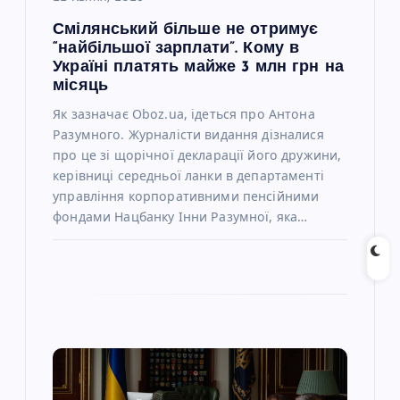
с
Смілянський більше не отримує
“найбільшої зарплати”. Кому в
і
Україні платять майже 3 млн грн на
місяць
в
Як зазначає Oboz.ua, ідеться про Антона
Разумного. Журналісти видання дізналися
про це зі щорічної декларації його дружини,
керівниці середньої ланки в департаменті
управління корпоративними пенсійними
фондами Нацбанку Інни Разумної, яка…