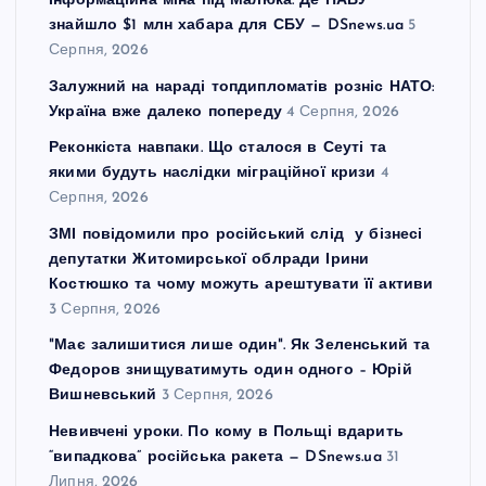
Інформаційна міна під Малюка. Де НАБУ
знайшло $1 млн хабара для СБУ — DSnews.ua
5
Серпня, 2026
Залужний на нараді топдипломатів розніс НАТО:
Україна вже далеко попереду
4 Серпня, 2026
Реконкіста навпаки. Що сталося в Сеуті та
якими будуть наслідки міграційної кризи
4
Серпня, 2026
ЗМІ повідомили про російський слід у бізнесі
депутатки Житомирської облради Ірини
Костюшко та чому можуть арештувати її активи
3 Серпня, 2026
"Має залишитися лише один". Як Зеленський та
Федоров знищуватимуть один одного – Юрій
Вишневський
3 Серпня, 2026
Невивчені уроки. По кому в Польщі вдарить
“випадкова” російська ракета — DSnews.ua
31
Липня, 2026