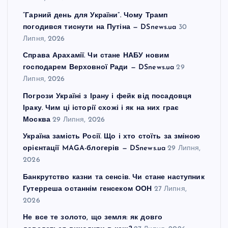
“Гарний день для України”. Чому Трамп
погодився тиснути на Путіна — DSnews.ua
30
Липня, 2026
Справа Арахамії. Чи стане НАБУ новим
господарем Верховної Ради — DSnews.ua
29
Липня, 2026
Погрози Україні з Ірану і фейк від посадовця
Іраку. Чим ці історії схожі і як на них грає
Москва
29 Липня, 2026
Україна замість Росії. Що і хто стоїть за зміною
орієнтації MAGA-блогерів — DSnews.ua
29 Липня,
2026
Банкрутство казни та сенсів. Чи стане наступник
Гутерреша останнім генсеком ООН
27 Липня,
2026
Не все те золото, що земля: як довго