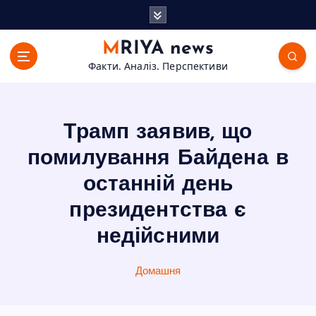
П
е
р
MRIYA news
е
Факти. Аналіз. Перспективи
й
т
и
д
Трамп заявив, що
о
в
помилування Байдена в
м
останній день
і
с
президентства є
т
недійсними
у
Домашня