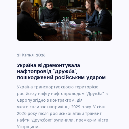
21 Квітня, 2026
Україна відремонтувала
нафтопровід “Дружба”,
пошкоджений російським ударом
Україна транспортує своєю територією
російську нафту нафтопроводом “Дружба” в
Європу згідно з контрактом, дія
якого спливає наприкінці 2029 року. У січні
2026 року після російської атаки транзит
нафти “Дружбою” зупинили, прем’єр-міністр
Угорщини…