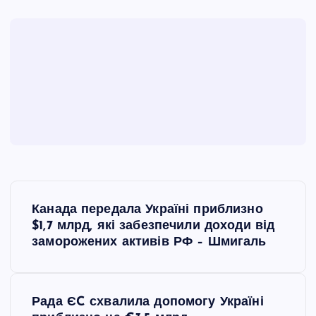
Н
Канада передала Україні приблизно
а
$1,7 млрд, які забезпечили доходи від
заморожених активів РФ – Шмигаль
в
і
Рада ЄC схвалила допомогу Україні