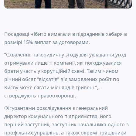
Посадовці нібито вимагали в підрядників хабаря в
розмірі 15% виплат за договорами.
“Схвалення та юридичну згоду для укладання угод
отримували лише ті компанії, які погоджувалися
брати участь у корупційній схемі. Таким чином
річний обсяг “відкатів” від замовлених робіт по
Києву може сягати мільярдів гривень”, –
стверджують правоохоронці.
Фігурантами розслідування є генеральний
директор комунального підприємства, його
перший заступник, заступник начальника одного з
профільних управлінь, а також окремі працівники