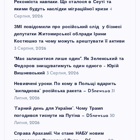
Реконкіста навпаки. Що сталося в Сеуті та
якими будуть наслідки міграційної кризи
4
Серпня, 2026
ЗМІ повідомили про російський слід у бізнесі
депутатки Житомирської облради Ірини
Костюшко та чому можуть арештувати її активи
3 Серпня, 2026
"Має залишитися лише один". Як Зеленський та
Федоров знищуватимуть один одного – Юрій
Вишневський
3 Серпня, 2026
Невивчені уроки. По кому в Польщі вдарить
“випадкова” російська ракета — DSnews.ua
31
Липня, 2026
“Гарний день для України”. Чому Трамп
погодився тиснути на Путіна — DSnews.ua
30
Липня, 2026
Справа Арахамії. Чи стане НАБУ новим