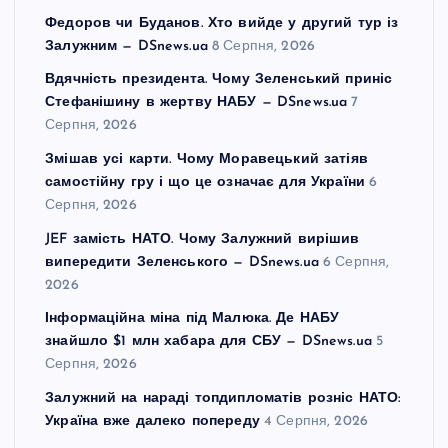
Федоров чи Буданов. Хто вийде у другий тур із
Залужним — DSnews.ua
8 Серпня, 2026
Вдячність президента. Чому Зеленський приніс
Стефанішину в жертву НАБУ — DSnews.ua
7
Серпня, 2026
Змішав усі карти. Чому Моравецький затіяв
самостійну гру і що це означає для України
6
Серпня, 2026
JEF замість НАТО. Чому Залужний вирішив
випередити Зеленського — DSnews.ua
6 Серпня,
2026
Інформаційна міна під Малюка. Де НАБУ
знайшло $1 млн хабара для СБУ — DSnews.ua
5
Серпня, 2026
Залужний на нараді топдипломатів розніс НАТО:
Україна вже далеко попереду
4 Серпня, 2026