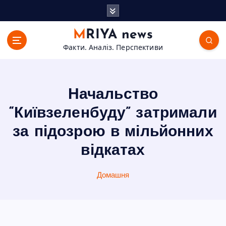
П
е
р
MRIYA news
е
Факти. Аналіз. Перспективи
й
т
и
д
Начальство
о
в
“Київзеленбуду” затримали
м
за підозрою в мільйонних
і
с
відкатах
т
у
Домашня