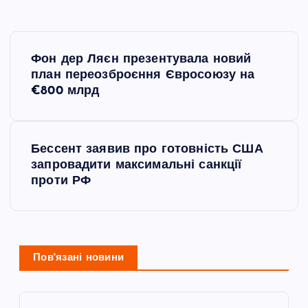
Н
Фон дер Ляєн презентувала новий
а
план переозброєння Євросоюзу на
€800 млрд
в
і
Бессент заявив про готовність США
запровадити максимальні санкції
г
проти РФ
а
ц
Пов'язані новини
і