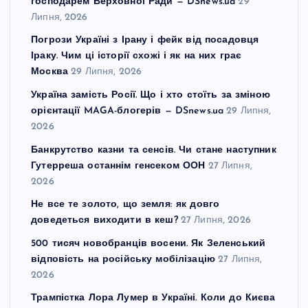
господарем Верховної Ради — DSnews.ua
29
Липня, 2026
Погрози Україні з Ірану і фейк від посадовця
Іраку. Чим ці історії схожі і як на них грає
Москва
29 Липня, 2026
Україна замість Росії. Що і хто стоїть за зміною
орієнтації MAGA-блогерів — DSnews.ua
29 Липня,
2026
Банкрутство казни та сенсів. Чи стане наступник
Гутерреша останнім генсеком ООН
27 Липня,
2026
Не все те золото, що земля: як довго
доведеться виходити в кеш?
27 Липня, 2026
500 тисяч новобранців восени. Як Зеленський
відповість на російську мобілізацію
27 Липня,
2026
Трампістка Лора Лумер в Україні. Коли до Києва