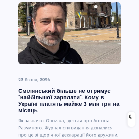
я
з
а
п
и
с
22 Квітня, 2026
Смілянський більше не отримує
і
“найбільшої зарплати”. Кому в
Україні платять майже 3 млн грн на
в
місяць
Як зазначає Oboz.ua, ідеться про Антона
Разумного. Журналісти видання дізналися
про це зі щорічної декларації його дружини,