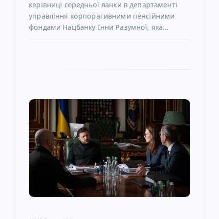
керівниці середньої ланки в департаменті
управління корпоративними пенсійними
фондами Нацбанку Інни Разумної, яка…