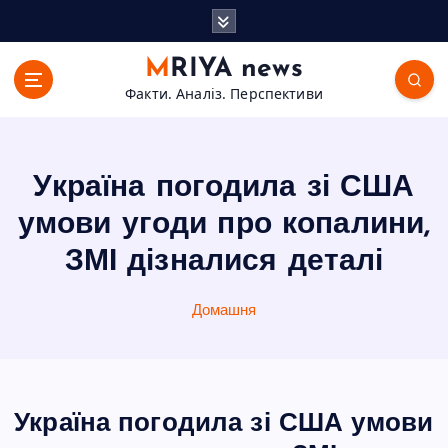
П
е
р
MRIYA news
е
Факти. Аналіз. Перспективи
й
т
и
д
Україна погодила зі США
о
в
умови угоди про копалини,
м
ЗМІ дізналися деталі
і
с
т
Домашня
у
Україна погодила зі США умови