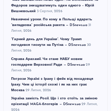
Федоров знищуватимуть один одного – Юрій
Вишневський
3 Серпня, 2026
Невивчені уроки. По кому в Польщі вдарить
“випадкова” російська ракета — DSnews.ua
31
Липня, 2026
“Гарний день для України”. Чому Трамп
погодився тиснути на Путіна — DSnews.ua
30
Липня, 2026
Справа Арахамії. Чи стане НАБУ новим
господарем Верховної Ради — DSnews.ua
29
Липня, 2026
Погрози Україні з Ірану і фейк від посадовця
Іраку. Чим ці історії схожі і як на них грає
Москва
29 Липня, 2026
Україна замість Росії. Що і хто стоїть за зміною
орієнтації MAGA-блогерів — DSnews.ua
29 Липня,
2026