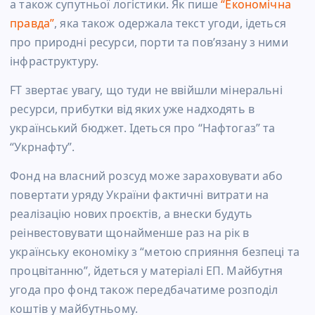
а також супутньої логістики. Як пише
“Економічна
правда”
, яка також одержала текст угоди, ідеться
про природні ресурси, порти та пов’язану з ними
інфраструктуру.
FT звертає увагу, що туди не ввійшли мінеральні
ресурси, прибутки від яких уже надходять в
український бюджет. Ідеться про “Нафтогаз” та
“Укрнафту”.
Фонд на власний розсуд може зараховувати або
повертати уряду України фактичні витрати на
реалізацію нових проєктів, а внески будуть
реінвестовувати щонайменше раз на рік в
українську економіку з “метою сприяння безпеці та
процвітанню”, йдеться у матеріалі ЕП. Майбутня
угода про фонд також передбачатиме розподіл
коштів у майбутньому.