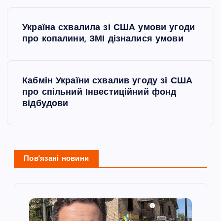
Н
Україна схвалила зі США умови угоди
а
про копалини, ЗМІ дізналися умови
в
Кабмін України схвалив угоду зі США
і
про спільний Інвестиційний фонд
відбудови
г
а
ц
Пов'язані новини
і
я