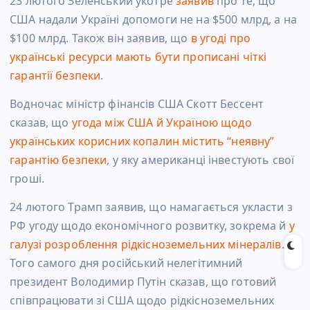
23 лютого Зеленський укотре
заявив
про те, що
США надали Україні допомоги не на $500 млрд, а на
$100 млрд
. Також він заявив, що
в угоді про
українські ресурси мають бути прописані чіткі
гарантії безпеки
.
Водночас міністр фінансів США Скотт Бессент
сказав, що
угода між США й Україною щодо
українських корисних копалин містить “неявну”
гарантію безпеки
, у яку американці інвестують свої
гроші.
24 лютого Трамп заявив, що намагається укласти з
РФ угоду щодо економічного розвитку, зокрема й
у
галузі розроблення рідкісноземельних мінералів
.
Того самого дня російський нелегітимний
президент Володимир Путін сказав, що готовий
співпрацювати зі США щодо рідкісноземельних