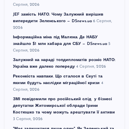
Серпня, 2026
JEF замість НАТО. Чому Залужний вирішив
випередити Зеленського — DSnews.ua
6 Серпня,
2026
Інформаційна міна під Малюка. Де НАБУ
знайшло $1 млн хабара для СБУ — DSnews.ua
5
Серпня, 2026
Залужний на нараді топдипломатів розніс НАТО:
Україна вже далеко попереду
4 Серпня, 2026
Реконкіста навпаки. Що сталося в Сеуті та
якими будуть наслідки міграційної кризи
4
Серпня, 2026
ЗМІ повідомили про російський слід у бізнесі
депутатки Житомирської облради Ірини
Костюшко та чому можуть арештувати її активи
3 Серпня, 2026
"Має залишитися лише один". Як Зеленський та