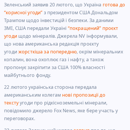
Зеленський заявив 20 лютого, що Україна
готова до
“корисної угоди”
з президентом США Дональдом
Трампом щодо інвестицій і безпеки. За даними
ЗМІ,
США передали Україні
“покращений” проєкт
угоди
щодо мінералів. Джерела NV інформували,
що нова американська редакція проєкту
угоди
жорсткіша за попередню
, окрім мінеральних
копалин, вона охоплює газ і нафту, а також
пропонує закріпити за США 100% власності
майбутнього фонду.
22 лютого українська сторона передала
американським колегам
нові пропозиції до
тексту
угоди про рідкісноземельні мінерали,
повідомило джерело Fox News, яке бере участь у
переговорах.