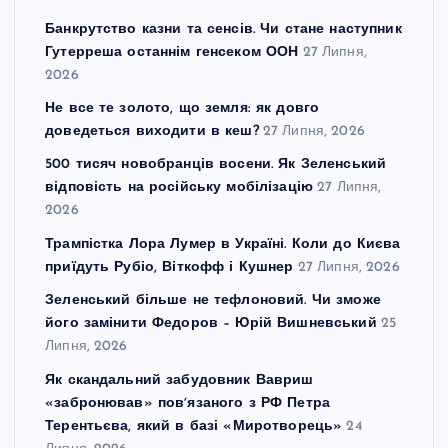
Банкрутство казни та сенсів. Чи стане наступник
Гутерреша останнім генсеком ООН
27 Липня,
2026
Не все те золото, що земля: як довго
доведеться виходити в кеш?
27 Липня, 2026
500 тисяч новобранців восени. Як Зеленський
відповість на російську мобілізацію
27 Липня,
2026
Трампістка Лора Лумер в Україні. Коли до Києва
приїдуть Рубіо, Віткофф і Кушнер
27 Липня, 2026
Зеленський більше не тефлоновий. Чи зможе
його замінити Федоров – Юрій Вишневський
25
Липня, 2026
Як скандальний забудовник Вавриш
«забронював» повʼязаного з РФ Петра
Терентьєва, який в базі «Миротворець»
24