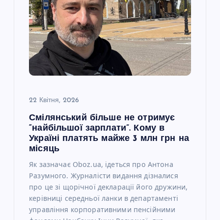
з
а
п
и
22 Квітня, 2026
с
Смілянський більше не отримує
“найбільшої зарплати”. Кому в
і
Україні платять майже 3 млн грн на
місяць
в
Як зазначає Oboz.ua, ідеться про Антона
Разумного. Журналісти видання дізналися
про це зі щорічної декларації його дружини,
керівниці середньої ланки в департаменті
управління корпоративними пенсійними