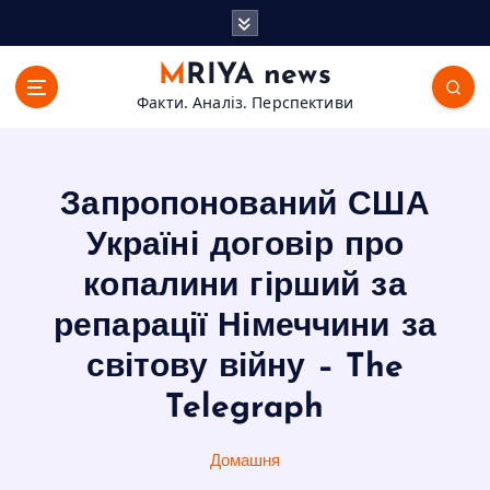
П
е
р
MRIYA news
е
Факти. Аналіз. Перспективи
й
т
и
д
Запропонований США
о
в
Україні договір про
м
копалини гірший за
і
с
репарації Німеччини за
т
світову війну – The
у
Telegraph
Домашня