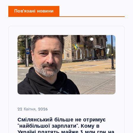
а
Пов'язані новини
ц
і
я
з
а
п
и
22 Квітня, 2026
с
Смілянський більше не отримує
“найбільшої зарплати”. Кому в
Україні платять майже 3 млн грн на