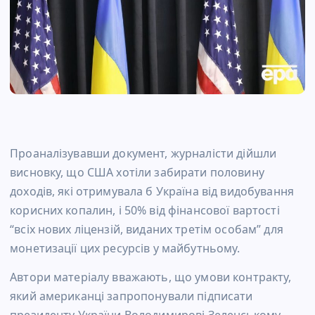
Проаналізувавши документ, журналісти дійшли
висновку, що США хотіли забирати половину
доходів, які отримувала б Україна від видобування
корисних копалин, і 50% від фінансової вартості
“всіх нових ліцензій, виданих третім особам” для
монетизації цих ресурсів у майбутньому.
Автори матеріалу вважають, що умови контракту,
який американці запропонували підписати
президенту України Володимирові Зеленському,