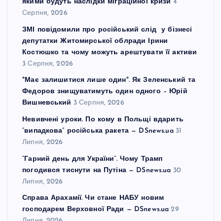
якими будуть наслідки міграційної кризи
4
Серпня, 2026
ЗМІ повідомили про російський слід у бізнесі
депутатки Житомирської облради Ірини
Костюшко та чому можуть арештувати її активи
3 Серпня, 2026
"Має залишитися лише один". Як Зеленський та
Федоров знищуватимуть один одного – Юрій
Вишневський
3 Серпня, 2026
Невивчені уроки. По кому в Польщі вдарить
“випадкова” російська ракета — DSnews.ua
31
Липня, 2026
“Гарний день для України”. Чому Трамп
погодився тиснути на Путіна — DSnews.ua
30
Липня, 2026
Справа Арахамії. Чи стане НАБУ новим
господарем Верховної Ради — DSnews.ua
29
Липня, 2026