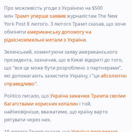
Про можливість угоди з Україною на $500
млн
Трамп уперше заявив
журналістам The New
York Post 8 лютого. 3 лютого Трамп сказав, що хоче
обміняти
американську допомогу на
рідкісноземельні метали з України
.
Зеленський, коментуючи заяву американського
президента, зазначив, що в Києві відкриті до того,
що “все це може бути розроблено з партнерами”,
які допомагають захистити Україну, і “це
абсолютно
справедливо
“.
Politico писало, що
Україна заманює Трампа своїми
багатствами корисних копалин
і той,
найімовірніше, вважатиме, що країну варто
рятувати через них.
10 лютого Трамп сказав, що
Україна погодилася