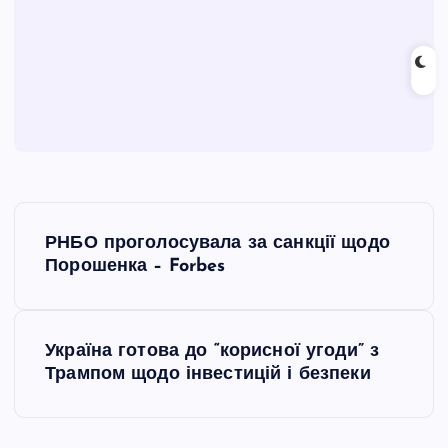
Н
РНБО проголосувала за санкції щодо
а
Порошенка – Forbes
в
Україна готова до “корисної угоди” з
і
Трампом щодо інвестицій і безпеки
г