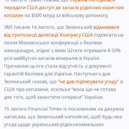
передати США доступ до запасів рідкісних корисних
копалин
на $500 млрд за військову допомогу.
ЗМІ писали 14 лютого, що Зеленський
відмовився
від пропозиції делегації Конгресу США
підписати на
полях Мюнхенської конференції з безпеки
меморандум, згідно з яким Штати отримали б 50%
усіх майбутніх запасів мінералів в Україні.
Причиною цього стала відсутність у документі
гарантій безпеки для України. Наступного дня
Зеленський сказав, що
“не дав підписувати угоду”
зі
США про копалини, оскільки “вона ще не готова
для того, щоб захистити інтереси” України.
15 лютого Financial Times із посиланням на джерела
написала, що Зеленський наполягає, щоб будь-яка
угода щодо українських рідкісноземельних