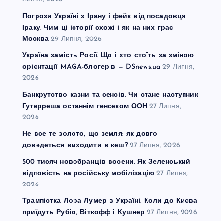
Погрози Україні з Ірану і фейк від посадовця
Іраку. Чим ці історії схожі і як на них грає
Москва
29 Липня, 2026
Україна замість Росії. Що і хто стоїть за зміною
орієнтації MAGA-блогерів — DSnews.ua
29 Липня,
2026
Банкрутство казни та сенсів. Чи стане наступник
Гутерреша останнім генсеком ООН
27 Липня,
2026
Не все те золото, що земля: як довго
доведеться виходити в кеш?
27 Липня, 2026
500 тисяч новобранців восени. Як Зеленський
відповість на російську мобілізацію
27 Липня,
2026
Трампістка Лора Лумер в Україні. Коли до Києва
приїдуть Рубіо, Віткофф і Кушнер
27 Липня, 2026