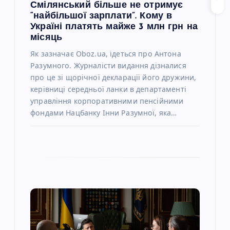
і
Смілянський більше не отримує
“найбільшої зарплати”. Кому в
в
Україні платять майже 3 млн грн на
місяць
Як зазначає Oboz.ua, ідеться про Антона
Разумного. Журналісти видання дізналися
про це зі щорічної декларації його дружини,
керівниці середньої ланки в департаменті
управління корпоративними пенсійними
фондами Нацбанку Інни Разумної, яка…