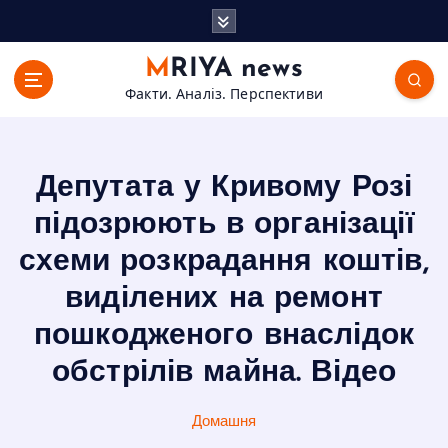
П
е
р
MRIYA news
е
Факти. Аналіз. Перспективи
й
т
и
д
Депутата у Кривому Розі
о
в
підозрюють в організації
м
схеми розкрадання коштів,
і
с
виділених на ремонт
т
пошкодженого внаслідок
у
обстрілів майна. Відео
Домашня