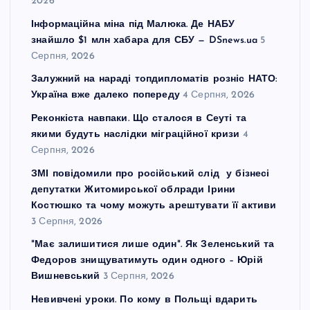
2026
Інформаційна міна під Малюка. Де НАБУ
знайшло $1 млн хабара для СБУ — DSnews.ua
5
Серпня, 2026
Залужний на нараді топдипломатів розніс НАТО:
Україна вже далеко попереду
4 Серпня, 2026
Реконкіста навпаки. Що сталося в Сеуті та
якими будуть наслідки міграційної кризи
4
Серпня, 2026
ЗМІ повідомили про російський слід у бізнесі
депутатки Житомирської облради Ірини
Костюшко та чому можуть арештувати її активи
3 Серпня, 2026
"Має залишитися лише один". Як Зеленський та
Федоров знищуватимуть один одного – Юрій
Вишневський
3 Серпня, 2026
Невивчені уроки. По кому в Польщі вдарить