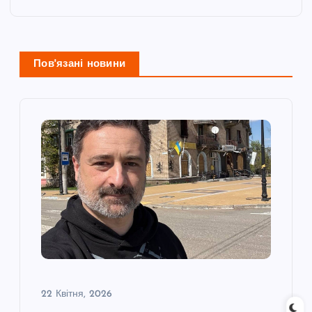
а
ц
і
Пов'язані новини
я
з
а
п
и
с
22 Квітня, 2026