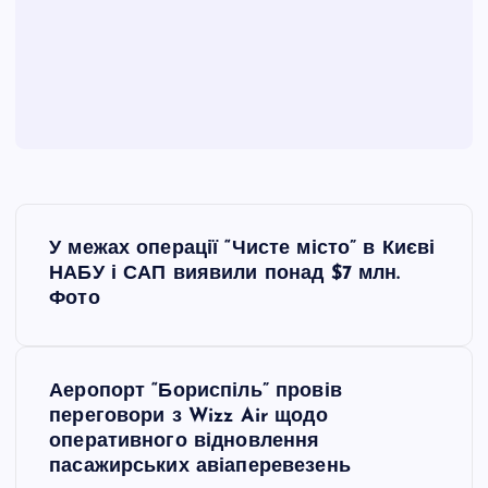
Н
У межах операції “Чисте місто” в Києві
а
НАБУ і САП виявили понад $7 млн.
Фото
в
і
Аеропорт “Бориспіль” провів
переговори з Wizz Air щодо
г
оперативного відновлення
пасажирських авіаперевезень