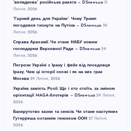
“випадкова” російська ракета — DSnews.ua
31
Липня, 2026
“Гарний день для України”. Чому Трамп
погодився тиснути на Путіна — DSnews.ua
30
Липня, 2026
Справа Арахамії. Чи стане НАБУ новим
господарем Верховної Ради — DSnews.ua
29
Липня, 2026
Погрози Україні з Ірану і фейк від посадовця
Іраку. Чим ці історії схожі і як на них грає
Москва
29 Липня, 2026
Україна замість Росії. Що і хто стоїть за зміною
орієнтації MAGA-блогерів — DSnews.ua
29 Липня,
2026
Банкрутство казни та сенсів. Чи стане наступник
Гутерреша останнім генсеком ООН
27 Липня,
2026