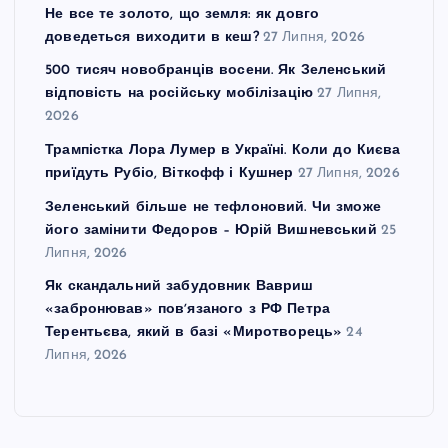
Не все те золото, що земля: як довго
доведеться виходити в кеш?
27 Липня, 2026
500 тисяч новобранців восени. Як Зеленський
відповість на російську мобілізацію
27 Липня,
2026
Трампістка Лора Лумер в Україні. Коли до Києва
приїдуть Рубіо, Віткофф і Кушнер
27 Липня, 2026
Зеленський більше не тефлоновий. Чи зможе
його замінити Федоров – Юрій Вишневський
25
Липня, 2026
Як скандальний забудовник Вавриш
«забронював» повʼязаного з РФ Петра
Терентьєва, який в базі «Миротворець»
24
Липня, 2026