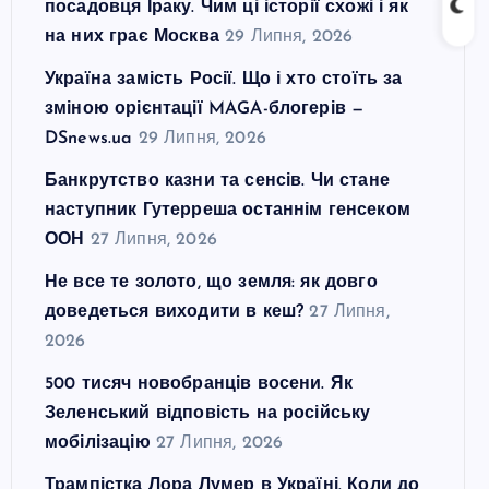
посадовця Іраку. Чим ці історії схожі і як
на них грає Москва
29 Липня, 2026
Україна замість Росії. Що і хто стоїть за
зміною орієнтації MAGA-блогерів —
DSnews.ua
29 Липня, 2026
Банкрутство казни та сенсів. Чи стане
наступник Гутерреша останнім генсеком
ООН
27 Липня, 2026
Не все те золото, що земля: як довго
доведеться виходити в кеш?
27 Липня,
2026
500 тисяч новобранців восени. Як
Зеленський відповість на російську
мобілізацію
27 Липня, 2026
Трампістка Лора Лумер в Україні. Коли до