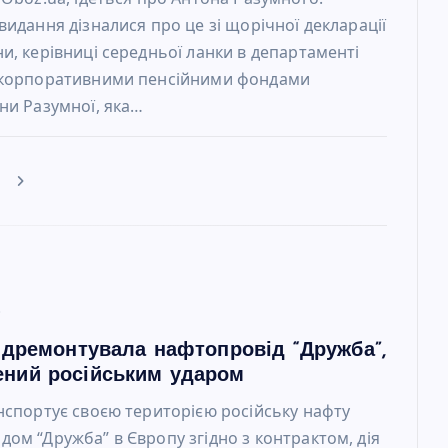
видання дізналися про це зі щорічної декларації
и, керівниці середньої ланки в департаменті
 корпоративними пенсійними фондами
ни Разумної, яка…
е
6
відремонтувала нафтопровід “Дружба”,
ний російським ударом
нспортує своєю територією російську нафту
ом “Дружба” в Європу згідно з контрактом, дія