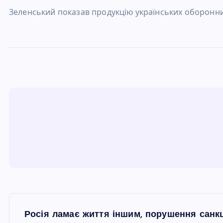
Зеленський показав продукцію українських оборонн
Н
Росія ламає життя іншим, порушення санкці