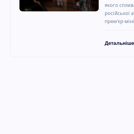
якого сплива
російської 
прем’єр-мі
Детальніш