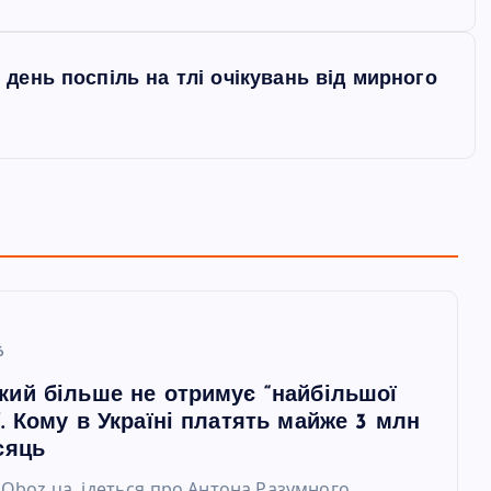
й день поспіль на тлі очікувань від мирного
6
кий більше не отримує “найбільшої
. Кому в Україні платять майже 3 млн
сяць
 Oboz.ua, ідеться про Антона Разумного.