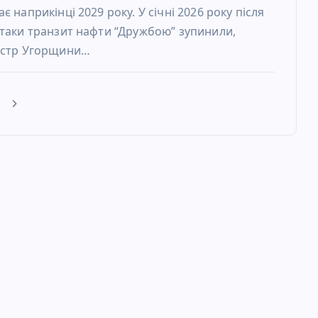
є наприкінці 2029 року. У січні 2026 року після
атаки транзит нафти “Дружбою” зупинили,
ністр Угорщини…
е