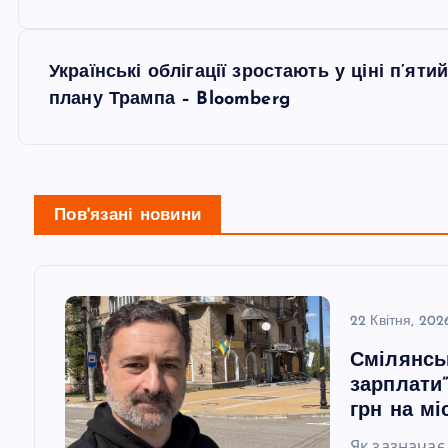
а
в
Українські облігації зростають у ціні п’яти
плану Трампа – Bloomberg
і
г
Пов'язані новини
а
ц
22 Квітня, 202
і
Смілянсь
зарплати”
я
грн на мі
Як зазначає