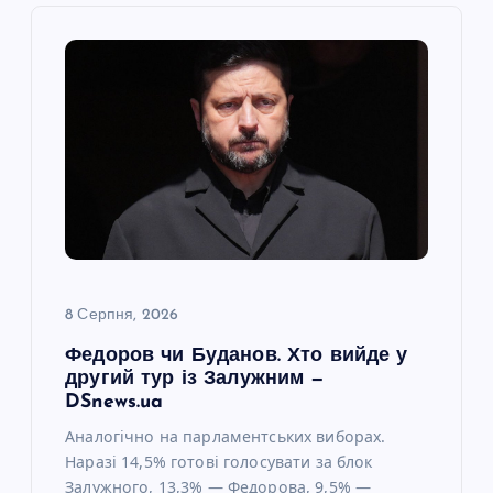
і
я
з
а
п
и
8 Серпня, 2026
с
Федоров чи Буданов. Хто вийде у
другий тур із Залужним —
і
DSnews.ua
Аналогічно на парламентських виборах.
в
Наразі 14,5% готові голосувати за блок
Залужного, 13,3% — Федорова, 9,5% —