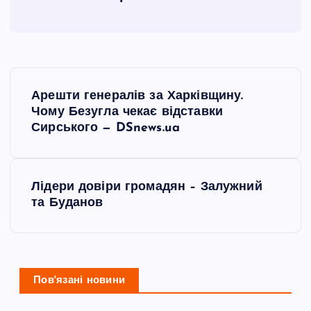
Н
Арешти генералів за Харківщину.
а
Чому Безугла чекає відставки
Сирського — DSnews.ua
в
і
Лідери довіри громадян – Залужний
та Буданов
г
а
ц
Пов'язані новини