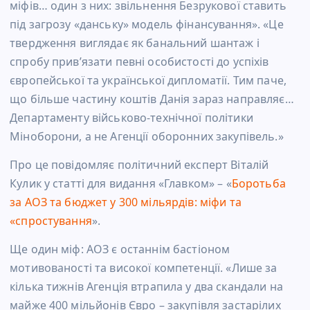
міфів… один з них: звільнення Безрукової ставить
під загрозу «данську» модель фінансування». «Це
твердження виглядає як банальний шантаж і
спробу прив’язати певні особистості до успіхів
європейської та української дипломатії. Тим паче,
що більше частину коштів Данія зараз направляє…
Департаменту військово-технічної політики
Міноборони, а не Агенції оборонних закупівель.»
Про це повідомляє політичний експерт Віталій
Кулик у статті для видання «Главком» – «
Боротьба
за АОЗ та бюджет у 300 мільярдів: міфи та
«спростування
».
Ще один міф: АОЗ є останнім бастіоном
мотивованості та високої компетенції. «Лише за
кілька тижнів Агенція втрапила у два скандали на
майже 400 мільйонів Євро – закупівля застарілих