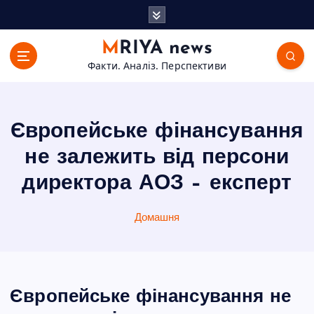
П
е
р
MRIYA news
е
Факти. Аналіз. Перспективи
й
т
и
д
Європейське фінансування
о
в
не залежить від персони
м
директора АОЗ – експерт
і
с
т
Домашня
у
Європейське фінансування не