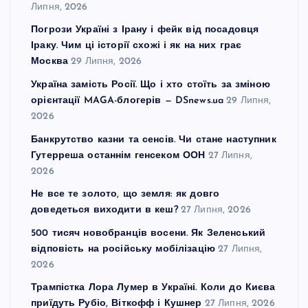
Липня, 2026
Погрози Україні з Ірану і фейк від посадовця
Іраку. Чим ці історії схожі і як на них грає
Москва
29 Липня, 2026
Україна замість Росії. Що і хто стоїть за зміною
орієнтації MAGA-блогерів — DSnews.ua
29 Липня,
2026
Банкрутство казни та сенсів. Чи стане наступник
Гутерреша останнім генсеком ООН
27 Липня,
2026
Не все те золото, що земля: як довго
доведеться виходити в кеш?
27 Липня, 2026
500 тисяч новобранців восени. Як Зеленський
відповість на російську мобілізацію
27 Липня,
2026
Трампістка Лора Лумер в Україні. Коли до Києва
приїдуть Рубіо, Віткофф і Кушнер
27 Липня, 2026