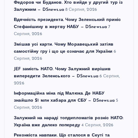
Федоров чи Буданов. Хто вийде у другий тур із
Залужним — DSnews.ua
8 Серпня, 2026
Вдячність президента. Чому Зеленський приніс
Стефанішину в жертву НАБУ — DSnews.ua
7
Серпня, 2026
Змішав усі карти. Чому Моравецький затіяв
самостійну гру і що це означає для України
6
Серпня, 2026
JEF замість НАТО. Чому Залужний вирішив
випередити Зеленського — DSnews.ua
6 Серпня,
2026
Інформаційна міна під Малюка. Де НАБУ
знайшло $1 млн хабара для СБУ — DSnews.ua
5
Серпня, 2026
Залужний на нараді топдипломатів розніс НАТО:
Україна вже далеко попереду
4 Серпня, 2026
Реконкіста навпаки. Що сталося в Сеуті та