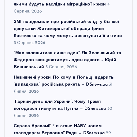
якими будуть наслідки міграційної кризи
4
Серпня, 2026
ЗМІ повідомили про російський слід у бізнесі
депутатки Житомирської облради Ірини
Костюшко та чому можуть арештувати її активи
3 Серпня, 2026
"Має залишитися лише один". Як Зеленський та
Федоров знищуватимуть один одного – Юрій
Вишневський
3 Серпня, 2026
Невивчені уроки. По кому в Польщі вдарить
“випадкова” російська ракета — DSnews.ua
31
Липня, 2026
“Гарний день для України”. Чому Трамп
погодився тиснути на Путіна — DSnews.ua
30
Липня, 2026
Справа Арахамії. Чи стане НАБУ новим
господарем Верховної Ради — DSnews.ua
29