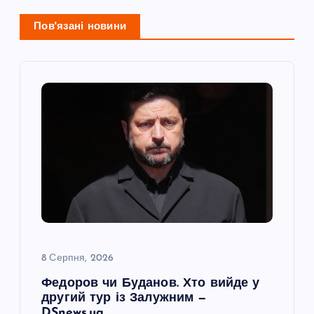
ц
і
Пов'язані новини
я
з
а
п
и
с
8 Серпня, 2026
і
Федоров чи Буданов. Хто вийде у
другий тур із Залужним —
в
DSnews.ua