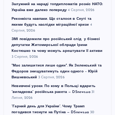
Залужний на нараді топдипломатів розніс НАТО:
Україна вже далеко попереду
4 Серпня, 2026
Реконкіста навпаки. Що сталося в Сеуті та
якими будуть наслідки міграційної кризи
4
Серпня, 2026
ЗМІ повідомили про російський слід у бізнесі
депутатки Житомирської облради Ірини
Костюшко та чому можуть арештувати її активи
3 Серпня, 2026
"Має залишитися лише один". Як Зеленський та
Федоров знищуватимуть один одного – Юрій
Вишневський
3 Серпня, 2026
Невивчені уроки. По кому в Польщі вдарить
“випадкова” російська ракета — DSnews.ua
31
Липня, 2026
“Гарний день для України”. Чому Трамп
погодився тиснути на Путіна — DSnews.ua
30