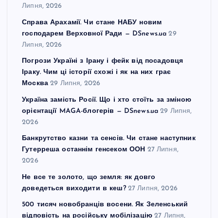
Липня, 2026
Справа Арахамії. Чи стане НАБУ новим
господарем Верховної Ради — DSnews.ua
29
Липня, 2026
Погрози Україні з Ірану і фейк від посадовця
Іраку. Чим ці історії схожі і як на них грає
Москва
29 Липня, 2026
Україна замість Росії. Що і хто стоїть за зміною
орієнтації MAGA-блогерів — DSnews.ua
29 Липня,
2026
Банкрутство казни та сенсів. Чи стане наступник
Гутерреша останнім генсеком ООН
27 Липня,
2026
Не все те золото, що земля: як довго
доведеться виходити в кеш?
27 Липня, 2026
500 тисяч новобранців восени. Як Зеленський
відповість на російську мобілізацію
27 Липня,