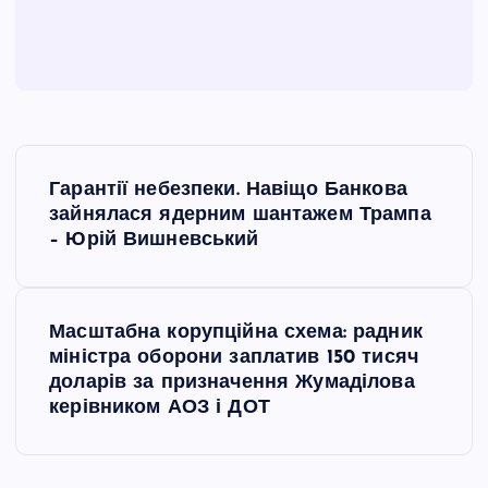
Н
Гарантії небезпеки. Навіщо Банкова
а
зайнялася ядерним шантажем Трампа
– Юрій Вишневський
в
і
Масштабна корупційна схема: радник
міністра оборони заплатив 150 тисяч
г
доларів за призначення Жумаділова
керівником АОЗ і ДОТ
а