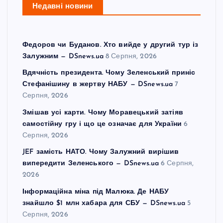
Недавні новини
Федоров чи Буданов. Хто вийде у другий тур із
Залужним — DSnews.ua
8 Серпня, 2026
Вдячність президента. Чому Зеленський приніс
Стефанішину в жертву НАБУ — DSnews.ua
7
Серпня, 2026
Змішав усі карти. Чому Моравецький затіяв
самостійну гру і що це означає для України
6
Серпня, 2026
JEF замість НАТО. Чому Залужний вирішив
випередити Зеленського — DSnews.ua
6 Серпня,
2026
Інформаційна міна під Малюка. Де НАБУ
знайшло $1 млн хабара для СБУ — DSnews.ua
5
Серпня, 2026