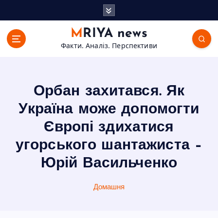
П
е
р
MRIYA news
е
Факти. Аналіз. Перспективи
й
т
и
д
Орбан захитався. Як
о
в
Україна може допомогти
м
Європі здихатися
і
с
угорського шантажиста –
т
Юрій Васильченко
у
Домашня