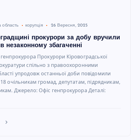
а область
корупція
26 Вересня, 2025
оградщині прокурори за добу вручили
 в незаконному збагаченні
 генпрокурора Прокурори Кіровоградської
рокуратури спільно з правоохоронними
ласті упродовж останньої доби повідомили
 18 очільникам громад, депутатам, підрядникам,
кам. Джерело: Офіс генпрокурора Деталі:
е