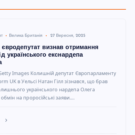
нт
Велика Британія
27 Вересня, 2025
 євродепутат визнав отримання
ід українського екснардепа
а
 Getty Images Колишній депутат Європарламенту
orm UK в Уельсі Натан Гілл зізнався, що брав
колишнього українського нардепа Олега
обмін на проросійські заяви.…
е