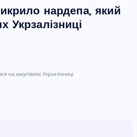
викрило нардепа, який
ях Укрзалізниці
ся на закупівлях Укрзалізниці