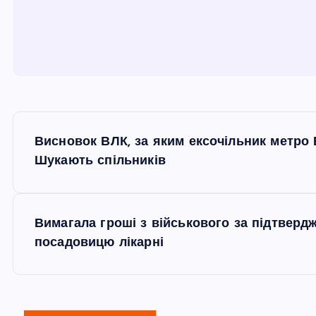
Н
Висновок ВЛК, за яким ексочільник метро Б
а
Шукають спільників
в
Вимагала гроші з військового за підтвердж
і
посадовицю лікарні
г