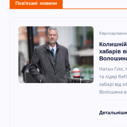
а
Пов'язані новини
ц
і
Європарламе
Колишній
я
хабарів в
Волошин
з
Натан Гілл,
та лідер Ref
а
хабарі від 
Волошина в 
п
и
Детальніш