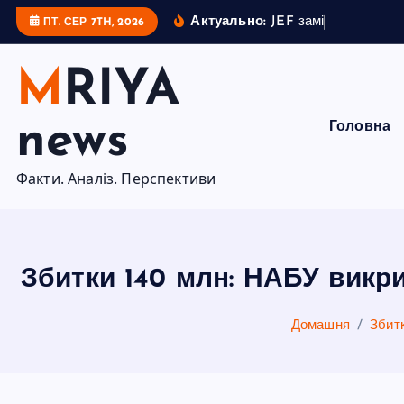
П
Актуально:
J
E
F
з
а
м
і
с
т
ь
Н
А
Т
ПТ. СЕР 7TH, 2026
е
р
MRIYA
е
й
news
Головна
т
и
Факти. Аналіз. Перспективи
д
о
в
м
Збитки 140 млн: НАБУ викр
і
с
Домашня
Збит
т
у