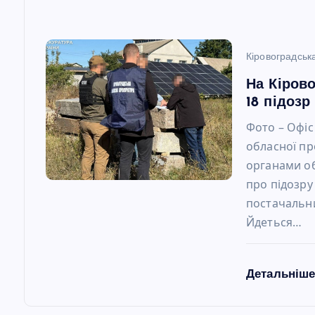
с
і
Кіровоградськ
в
На Кіров
18 підозр
Фото – Офіс
обласної п
органами об
про підозру
постачальни
Йдеться…
Детальніш