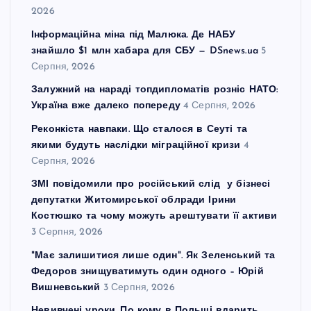
2026
Інформаційна міна під Малюка. Де НАБУ
знайшло $1 млн хабара для СБУ — DSnews.ua
5
Серпня, 2026
Залужний на нараді топдипломатів розніс НАТО:
Україна вже далеко попереду
4 Серпня, 2026
Реконкіста навпаки. Що сталося в Сеуті та
якими будуть наслідки міграційної кризи
4
Серпня, 2026
ЗМІ повідомили про російський слід у бізнесі
депутатки Житомирської облради Ірини
Костюшко та чому можуть арештувати її активи
3 Серпня, 2026
"Має залишитися лише один". Як Зеленський та
Федоров знищуватимуть один одного – Юрій
Вишневський
3 Серпня, 2026
Невивчені уроки. По кому в Польщі вдарить