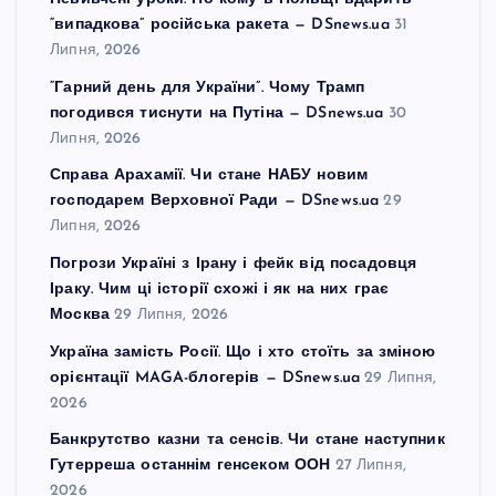
“випадкова” російська ракета — DSnews.ua
31
Липня, 2026
“Гарний день для України”. Чому Трамп
погодився тиснути на Путіна — DSnews.ua
30
Липня, 2026
Справа Арахамії. Чи стане НАБУ новим
господарем Верховної Ради — DSnews.ua
29
Липня, 2026
Погрози Україні з Ірану і фейк від посадовця
Іраку. Чим ці історії схожі і як на них грає
Москва
29 Липня, 2026
Україна замість Росії. Що і хто стоїть за зміною
орієнтації MAGA-блогерів — DSnews.ua
29 Липня,
2026
Банкрутство казни та сенсів. Чи стане наступник
Гутерреша останнім генсеком ООН
27 Липня,
2026