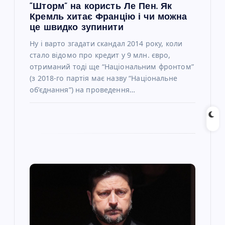
“Шторм” на користь Ле Пен. Як
Кремль хитає Францію і чи можна
і
це швидко зупинити
Ну і варто згадати скандал 2014 року, коли
в
стало відомо про кредит у 9 млн. євро,
отриманий тоді ще “Національним фронтом”
(з 2018-го партія має назву “Національне
об’єднання”) на проведення…