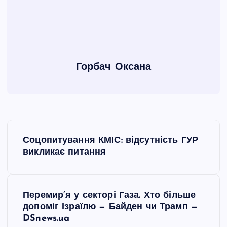
Горбач Оксана
Н
Соцопитування КМІС: відсутність ГУР
а
викликає питання
в
Перемир’я у секторі Газа. Хто більше
і
допоміг Ізраїлю — Байден чи Трамп —
DSnews.ua