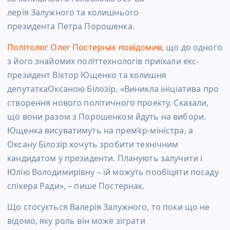
лерія Залужного та колишнього
президента Петра Порошенка.
Політолог Олег Постернак повід
омив
, що до одного
з його знайомих політтехнологів приїх
али екс-
президент Віктор Ющенко та колишня
депутаткаОксаною Білозір. «Виникла ініціатива про
створення нового політичного проекту. Сказали,
що вони разом з Порошенком йдуть на вибори.
Ющенка висуватимуть на прем’єр-міністра, а
Оксану Білозір хочуть зробити технічним
кандидатом у президенти. Планують залучити і
Юлію Володимирівну – їй можуть пообіцяти посаду
спікера Ради», – пише Постернак.
Що стосується Валерія Залужног
о, то поки що не
відомо, яку роль він може зіграти