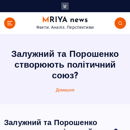
П
е
р
MRIYA news
е
Факти. Аналіз. Перспективи
й
т
и
д
Залужний та Порошенко
о
в
створюють політичний
м
союз?
і
с
т
Домашня
у
Залужний та Порошенко