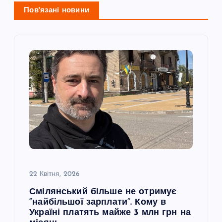
ц
Пов'язані новини
і
я
з
а
п
и
с
22 Квітня, 2026
Смілянський більше не отримує
і
“найбільшої зарплати”. Кому в
Україні платять майже 3 млн грн на