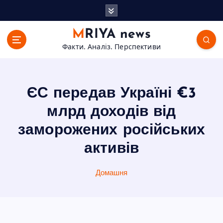
П
е
р
MRIYA news
е
Факти. Аналіз. Перспективи
й
т
и
д
ЄС передав Україні €3
о
в
млрд доходів від
м
заморожених російських
і
с
активів
т
у
Домашня