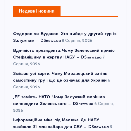
Недавні новини
Федоров чи Буданов. Хто вийде у другий тур із
Залужним — DSnews.ua
8 Серпня, 2026
Вдячність президента. Чому Зеленський приніс
Стефанішину в жертву НАБУ — DSnews.ua
7
Серпня, 2026
Змішав усі карти. Чому Моравецький затіяв
самостійну гру і що це означає для України
6
Серпня, 2026
JEF замість НАТО. Чому Залужний вирішив
випередити Зеленського — DSnews.ua
6 Серпня,
2026
Інформаційна міна під Малюка. Де НАБУ
знайшло $1 млн хабара для СБУ — DSnews.ua
5