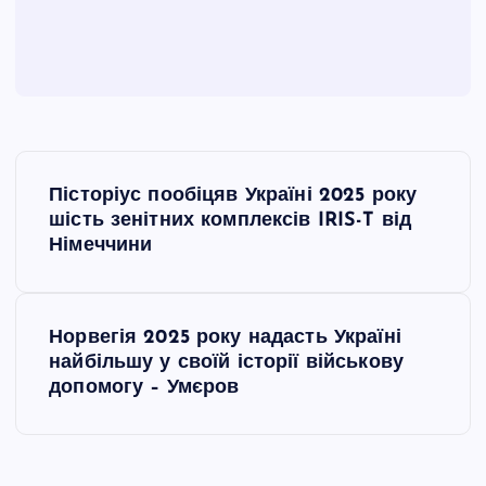
Н
Пісторіус пообіцяв Україні 2025 року
а
шість зенітних комплексів IRIS-T від
Німеччини
в
і
Норвегія 2025 року надасть Україні
найбільшу у своїй історії військову
г
допомогу – Умєров
а