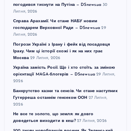
погодився тиснути на Путіна — DSnews.ua
30
Липня, 2026
Справа Арахамії. Чи стане НАБУ новим
господарем Верховної Ради — DSnews.ua
29
Липня, 2026
Погрози Україні з Ірану і фейк від посадовця
Іраку. Чим ці історії схожі і як на них грає
Москва
29 Липня, 2026
Україна замість Росії. Що і хто стоїть за зміною
орієнтації MAGA-блогерів — DSnews.ua
29 Липня,
2026
Банкрутство казни та сенсів. Чи стане наступник
Гутерреша останнім генсеком ООН
27 Липня,
2026
Не все те золото, що земля: як довго
доведеться виходити в кеш?
27 Липня, 2026
500 тисяч новобранців восени. Як Зеленський