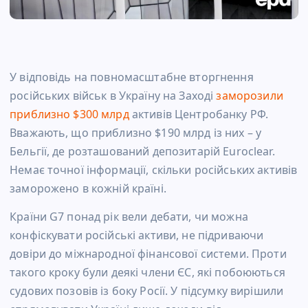
У відповідь на повномасштабне вторгнення
російських військ в Україну на Заході
заморозили
приблизно $300 млрд
активів Центробанку РФ.
Вважають, що приблизно $190 млрд із них – у
Бельгії, де розташований депозитарій Euroclear.
Немає точної інформації, скільки російських активів
заморожено в кожній країні.
Країни G7 понад рік вели дебати, чи можна
конфіскувати російські активи, не підриваючи
довіри до міжнародної фінансової системи. Проти
такого кроку були деякі члени ЄС, які побоюються
судових позовів із боку Росії. У підсумку вирішили