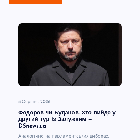
і
я
з
а
п
и
с
8 Серпня, 2026
Федоров чи Буданов. Хто вийде у
і
другий тур із Залужним —
DSnews.ua
в
Аналогічно на парламентських виборах.