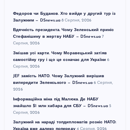
Федоров чи Буданов. Хто вийде у другий тур із
Залужним — DSnews.ua
8 Серпня, 2026
Вдячність президента. Чому Зеленський приніс
Стефанішину в жертву НАБУ — DSnews.ua
7
Серпня, 2026
Змішав усі карти. Чому Моравецький затіяв
самостійну гру і що це означає для України
6
Серпня, 2026
JEF замість НАТО. Чому Залужний вирішив
випередити Зеленського — DSnews.ua
6 Серпня,
2026
Інформаційна міна під Малюка. Де НАБУ
знайшло $1 млн хабара для СБУ — DSnews.ua
5
Серпня, 2026
Залужний на нараді топдипломатів розніс НАТО:
Україна вже далеко попереду
4 Серпня, 2026