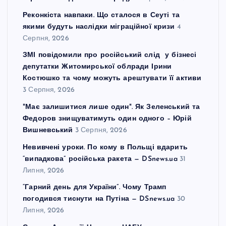
Реконкіста навпаки. Що сталося в Сеуті та
якими будуть наслідки міграційної кризи
4
Серпня, 2026
ЗМІ повідомили про російський слід у бізнесі
депутатки Житомирської облради Ірини
Костюшко та чому можуть арештувати її активи
3 Серпня, 2026
"Має залишитися лише один". Як Зеленський та
Федоров знищуватимуть один одного – Юрій
Вишневський
3 Серпня, 2026
Невивчені уроки. По кому в Польщі вдарить
“випадкова” російська ракета — DSnews.ua
31
Липня, 2026
“Гарний день для України”. Чому Трамп
погодився тиснути на Путіна — DSnews.ua
30
Липня, 2026