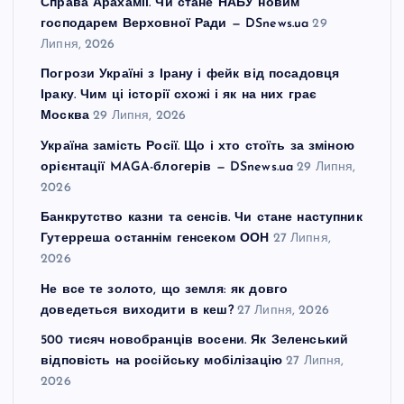
Справа Арахамії. Чи стане НАБУ новим
господарем Верховної Ради — DSnews.ua
29
Липня, 2026
Погрози Україні з Ірану і фейк від посадовця
Іраку. Чим ці історії схожі і як на них грає
Москва
29 Липня, 2026
Україна замість Росії. Що і хто стоїть за зміною
орієнтації MAGA-блогерів — DSnews.ua
29 Липня,
2026
Банкрутство казни та сенсів. Чи стане наступник
Гутерреша останнім генсеком ООН
27 Липня,
2026
Не все те золото, що земля: як довго
доведеться виходити в кеш?
27 Липня, 2026
500 тисяч новобранців восени. Як Зеленський
відповість на російську мобілізацію
27 Липня,
2026