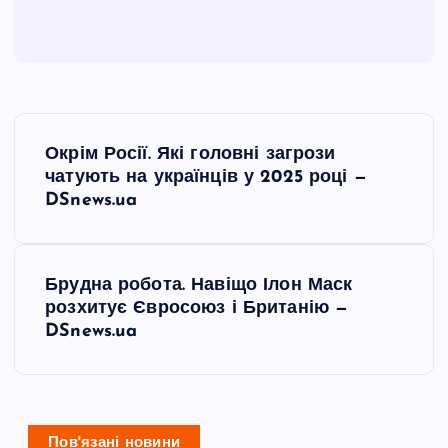
Н
Окрім Росії. Які головні загрози
а
чатують на українців у 2025 році —
DSnews.ua
в
і
Брудна робота. Навіщо Ілон Маск
розхитує Євросоюз і Британію —
г
DSnews.ua
а
ц
Пов'язані новини