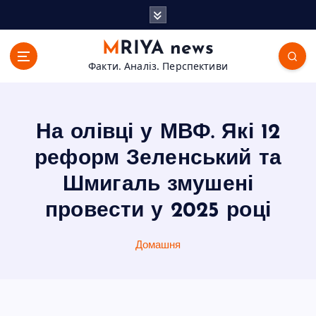
П
е
р
MRIYA news
е
Факти. Аналіз. Перспективи
й
т
и
д
На олівці у МВФ. Які 12
о
в
реформ Зеленський та
м
Шмигаль змушені
і
с
провести у 2025 році
т
у
Домашня