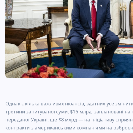
Однак є кілька важливих нюансів, здатних усе змінит
третини запитуваної суми, $16 млрд, заплановані на
переданої Україні, ще $8 млрд — на ініціативу сприян
контракти з американськими компаніями на озброєн