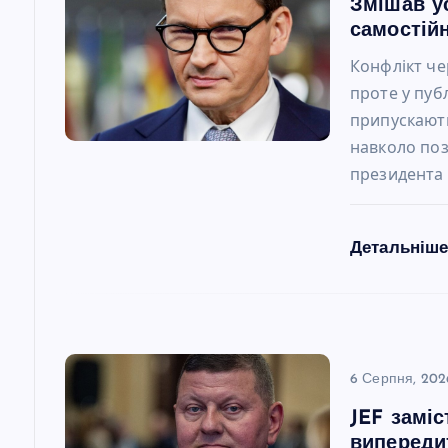
і
Змішав у
самостійн
я
Конфлікт че
проте у пуб
з
припускають
навколо по
а
президента
п
Детальніш
и
с
6 Серпня, 202
і
JEF замі
випереди