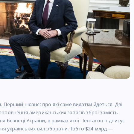
и. Перший нюанс: про які саме видатки йдеться. Дві
 поповнення американських запасів зброї замість
ня безпеці України, в рамках якої Пентагон підписує
ня українських сил оборони. Тобто $24 млрд —