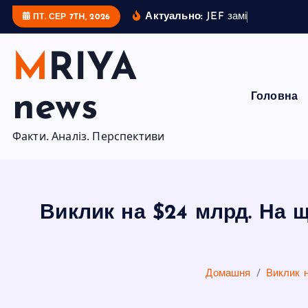
П
Актуально:
J
E
F
з
а
м
і
с
т
ь
Н
А
Т
О
.
Ч
ПТ. СЕР 7TH, 2026
е
р
MRIYA
е
й
news
Головна
т
и
Факти. Аналіз. Перспективи
д
о
в
м
Виклик на $24 млрд. На щ
і
с
т
у
Домашня
Виклик н