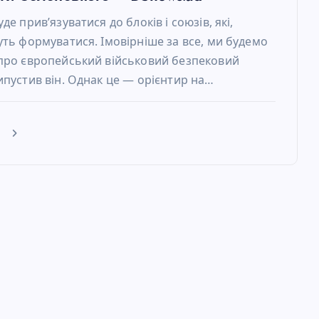
де прив’язуватися до блоків і союзів, які,
уть формуватися. Імовірніше за все, ми будемо
про європейський військовий безпековий
ипустив він. Однак це — орієнтир на…
е