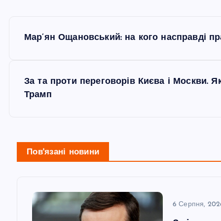
Н
Мар’ян Ощановський: на кого насправді п
а
в
За та проти переговорів Києва і Москви. Я
Трамп
і
г
Пов'язані новини
а
ц
6 Серпня, 202