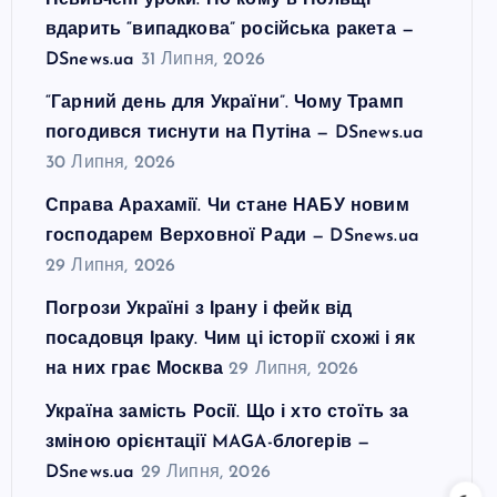
Невивчені уроки. По кому в Польщі
вдарить “випадкова” російська ракета —
DSnews.ua
31 Липня, 2026
“Гарний день для України”. Чому Трамп
погодився тиснути на Путіна — DSnews.ua
30 Липня, 2026
Справа Арахамії. Чи стане НАБУ новим
господарем Верховної Ради — DSnews.ua
29 Липня, 2026
Погрози Україні з Ірану і фейк від
посадовця Іраку. Чим ці історії схожі і як
на них грає Москва
29 Липня, 2026
Україна замість Росії. Що і хто стоїть за
зміною орієнтації MAGA-блогерів —
DSnews.ua
29 Липня, 2026