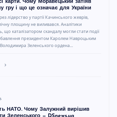
сі карти. Чому Моравецький затіяв
у гру і що це означає для України
рез лідерство у партії Качинського жеврів,
лічну площину не виливався. Аналітики
, що каталізатором скандалу могли стати події
збавлення президентом Каролем Навроцьким
 Володимира Зеленського ордена…
е
6
сть НАТО. Чому Залужний вирішив
ти Зеленського — DSnews.ua