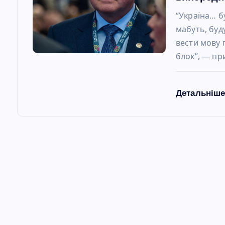
в
“Україна… бу
мабуть, буд
вести мову 
блок”, — пр
Детальніш