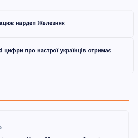
рацює нардеп Железняк
кі цифри про настрої українців отримає
6