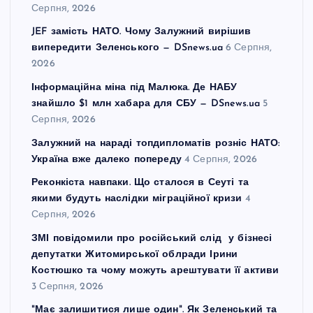
Серпня, 2026
JEF замість НАТО. Чому Залужний вирішив
випередити Зеленського — DSnews.ua
6 Серпня,
2026
Інформаційна міна під Малюка. Де НАБУ
знайшло $1 млн хабара для СБУ — DSnews.ua
5
Серпня, 2026
Залужний на нараді топдипломатів розніс НАТО:
Україна вже далеко попереду
4 Серпня, 2026
Реконкіста навпаки. Що сталося в Сеуті та
якими будуть наслідки міграційної кризи
4
Серпня, 2026
ЗМІ повідомили про російський слід у бізнесі
депутатки Житомирської облради Ірини
Костюшко та чому можуть арештувати її активи
3 Серпня, 2026
"Має залишитися лише один". Як Зеленський та