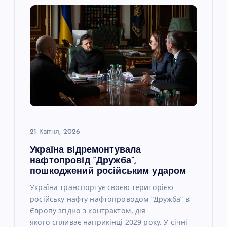
21 Квітня, 2026
Україна відремонтувала
нафтопровід “Дружба”,
пошкоджений російським ударом
Україна транспортує своєю територією
російську нафту нафтопроводом “Дружба” в
Європу згідно з контрактом, дія
якого спливає наприкінці 2029 року. У січні