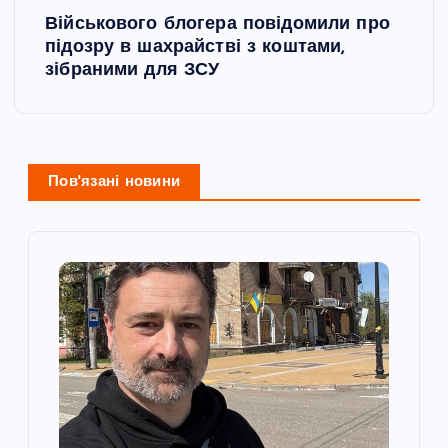
і
Військового блогера повідомили про
підозру в шахрайстві з коштами,
г
зібраними для ЗСУ
а
ц
Пов'язані новини
і
я
з
а
п