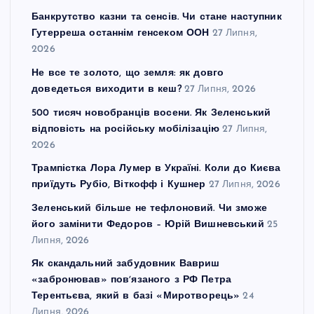
Банкрутство казни та сенсів. Чи стане наступник
Гутерреша останнім генсеком ООН
27 Липня,
2026
Не все те золото, що земля: як довго
доведеться виходити в кеш?
27 Липня, 2026
500 тисяч новобранців восени. Як Зеленський
відповість на російську мобілізацію
27 Липня,
2026
Трампістка Лора Лумер в Україні. Коли до Києва
приїдуть Рубіо, Віткофф і Кушнер
27 Липня, 2026
Зеленський більше не тефлоновий. Чи зможе
його замінити Федоров – Юрій Вишневський
25
Липня, 2026
Як скандальний забудовник Вавриш
«забронював» повʼязаного з РФ Петра
Терентьєва, який в базі «Миротворець»
24
Липня, 2026