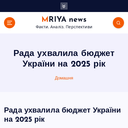
П
е
р
MRIYA news
е
Факти. Аналіз. Перспективи
й
т
и
д
Рада ухвалила бюджет
о
в
України на 2025 рік
м
і
Домашня
с
т
у
Рада ухвалила бюджет України
на 2025 рік