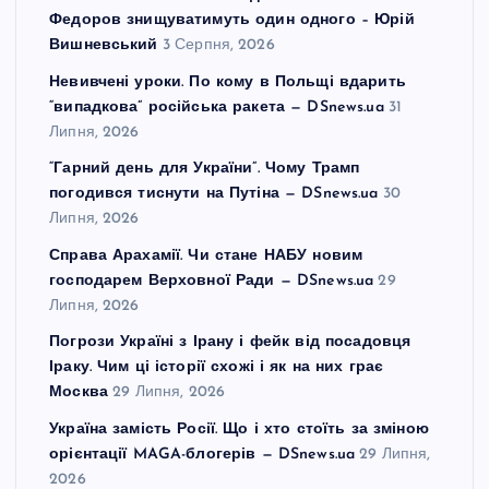
Федоров знищуватимуть один одного – Юрій
Вишневський
3 Серпня, 2026
Невивчені уроки. По кому в Польщі вдарить
“випадкова” російська ракета — DSnews.ua
31
Липня, 2026
“Гарний день для України”. Чому Трамп
погодився тиснути на Путіна — DSnews.ua
30
Липня, 2026
Справа Арахамії. Чи стане НАБУ новим
господарем Верховної Ради — DSnews.ua
29
Липня, 2026
Погрози Україні з Ірану і фейк від посадовця
Іраку. Чим ці історії схожі і як на них грає
Москва
29 Липня, 2026
Україна замість Росії. Що і хто стоїть за зміною
орієнтації MAGA-блогерів — DSnews.ua
29 Липня,
2026