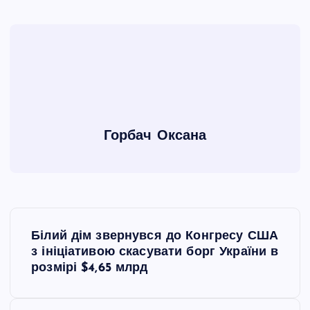
Горбач Оксана
Н
Білий дім звернувся до Конгресу США
а
з ініціативою скасувати борг України в
розмірі $4,65 млрд
в