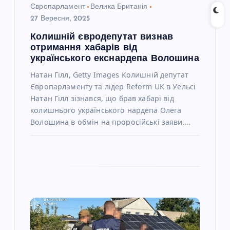
с
Європарламент
Велика Британія
27 Вересня, 2025
і
Колишній євродепутат визнав
отримання хабарів від
в
українського екснардепа Волошина
Натан Гілл, Getty Images Колишній депутат
Європарламенту та лідер Reform UK в Уельсі
Натан Гілл зізнався, що брав хабарі від
колишнього українського нардепа Олега
Волошина в обмін на проросійські заяви.…