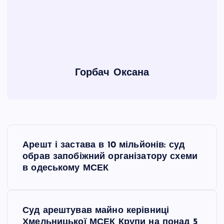
Горбач Оксана
Н
Арешт і застава в 10 мільйонів: суд
а
обрав запобіжний організатору схеми
в одеському МСЕК
в
і
Суд арештував майно керівниці
Хмельницької МСЕК Крупи на понад 5