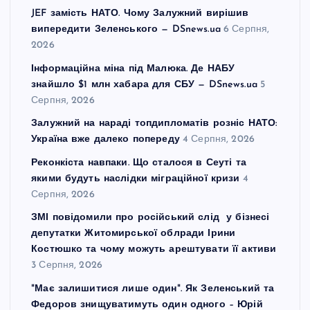
JEF замість НАТО. Чому Залужний вирішив
випередити Зеленського — DSnews.ua
6 Серпня,
2026
Інформаційна міна під Малюка. Де НАБУ
знайшло $1 млн хабара для СБУ — DSnews.ua
5
Серпня, 2026
Залужний на нараді топдипломатів розніс НАТО:
Україна вже далеко попереду
4 Серпня, 2026
Реконкіста навпаки. Що сталося в Сеуті та
якими будуть наслідки міграційної кризи
4
Серпня, 2026
ЗМІ повідомили про російський слід у бізнесі
депутатки Житомирської облради Ірини
Костюшко та чому можуть арештувати її активи
3 Серпня, 2026
"Має залишитися лише один". Як Зеленський та
Федоров знищуватимуть один одного – Юрій