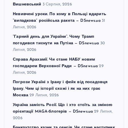
Вишневський
3 Серпня, 2026
Невивчені уроки. По кому в Польщі вдарить
“випадкова” російська ракета — DSnews.ua
31
Липня, 2026
“Гарний день для України”. Чому Трамп
погодився тиснути на Путіна — DSnews.ua
30
Липня, 2026
Справа Арахамії. Чи стане НАБУ новим
господарем Верховної Ради — DSnews.ua
29
Липня, 2026
Погрози Україні з Ірану і фейк від посадовця
Іраку. Чим ці історії схожі і як на них грає
Москва
29 Липня, 2026
Україна замість Росії. Що і хто стоїть за зміною
орієнтації MAGA-блогерів — DSnews.ua
29 Липня,
2026
Банкрутство казни та сенсів. Чи стане наступник