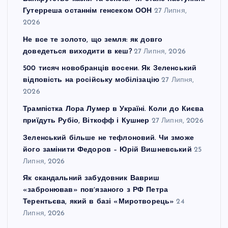
Гутерреша останнім генсеком ООН
27 Липня,
2026
Не все те золото, що земля: як довго
доведеться виходити в кеш?
27 Липня, 2026
500 тисяч новобранців восени. Як Зеленський
відповість на російську мобілізацію
27 Липня,
2026
Трампістка Лора Лумер в Україні. Коли до Києва
приїдуть Рубіо, Віткофф і Кушнер
27 Липня, 2026
Зеленський більше не тефлоновий. Чи зможе
його замінити Федоров – Юрій Вишневський
25
Липня, 2026
Як скандальний забудовник Вавриш
«забронював» повʼязаного з РФ Петра
Терентьєва, який в базі «Миротворець»
24
Липня, 2026