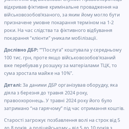
відкривав фіктивне кримінальне провадження на
військовозобов’язаного, за яким йому могло бути
призначене умовне покарання терміном на 1-2
роки. На час слідства та фіктивного відбування
покарання “клієнти” уникали мобілізації.
Дослівно ДБР:
“”Послуга” коштувала у середньому
100 тис. грн, проте якщо військовозобов’язаний
вже перебував у розшуку за матеріалами ТЦК, то
сума зростала майже на 10%”.
Деталі:
За даними ДБР організував оборудку, яка
діяла з березня до травня 2024 року,
правоохоронець. У травні 2024 року його було
затримано “на гарячому” під час отримання коштів.
Старості загрожує позбавлення волі на строк від 5
до 8 років, а поліцейському – від 5 до 10 років з