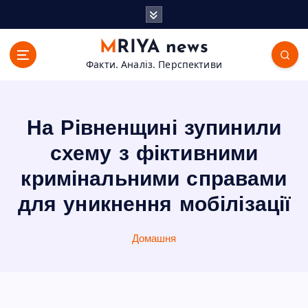
П
е
р
MRIYA news
е
Факти. Аналіз. Перспективи
й
т
и
д
На Рівненщині зупинили
о
в
схему з фіктивними
м
кримінальними справами
і
с
для уникнення мобілізації
т
у
Домашня