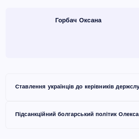
Горбач Оксана
Н
Ставлення українців до керівників держсл
а
в
Підсанкційний болгарський політик Олекс
і