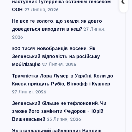
наступник Гутерреша останнім генсеком
ООН
27 Липня, 2026
Не все те золото, що земля: як довго
доведеться виходити в кеш?
27 Липня,
2026
500 тисяч новобранців восени. Як
Зеленський відповість на російську
мобілізацію
27 Липня, 2026
Трампістка Лора Лумер в Україні. Коли до
Києва приїдуть Рубіо, Віткофф і Кушнер
27 Липня, 2026
Зеленський більше не тефлоновий. Чи
зможе його замінити Федоров – Юрій
Вишневський
25 Липня, 2026
Як скандальний забудовник Вавриш