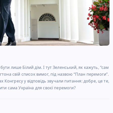
ти лише Білий дім. І тут Зеленський, як кажуть, “сам
гтона свій список вимог, під назвою “План перемоги”.
ах Конгресу у відповідь звучали питання: добре, це те,
ити сама Україна для своєї перемоги?