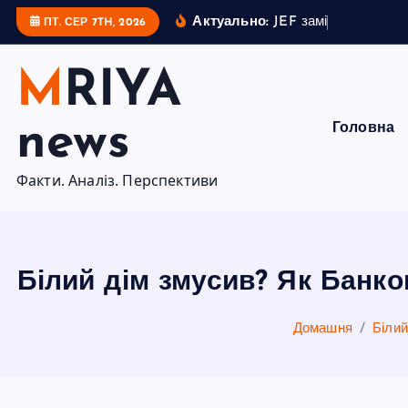
П
Актуально:
J
E
F
з
а
м
і
с
т
ь
Н
А
Т
О
ПТ. СЕР 7TH, 2026
е
р
MRIYA
е
й
news
Головна
т
и
Факти. Аналіз. Перспективи
д
о
в
м
Білий дім змусив? Як Банко
і
с
Домашня
Білий
т
у