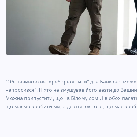
“Обставиною непереборної сили” для Банкової може бу
напросився”. Ніхто не змушував його везти до Вашин
Можна припустити, що і в Білому домі, і в обох палат
що маємо зробити ми, а де список того, що має зроб