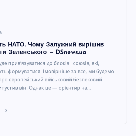
6
сть НАТО. Чому Залужний вирішив
ти Зеленського — DSnews.ua
де прив’язуватися до блоків і союзів, які,
уть формуватися. Імовірніше за все, ми будемо
про європейський військовий безпековий
ипустив він. Однак це — орієнтир на…
е