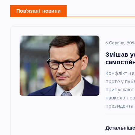
г
Пов'язані новини
а
ц
6 Серпня, 202
Змішав у
і
самостійн
Конфлікт че
я
проте у пуб
припускають
з
навколо по
президента
а
п
Детальніш