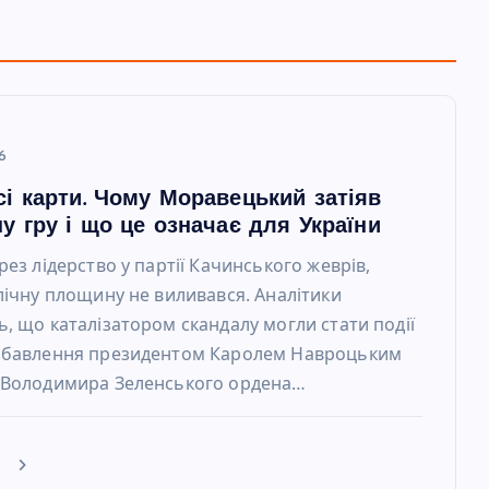
6
сі карти. Чому Моравецький затіяв
у гру і що це означає для України
рез лідерство у партії Качинського жеврів,
лічну площину не виливався. Аналітики
, що каталізатором скандалу могли стати події
збавлення президентом Каролем Навроцьким
 Володимира Зеленського ордена…
е