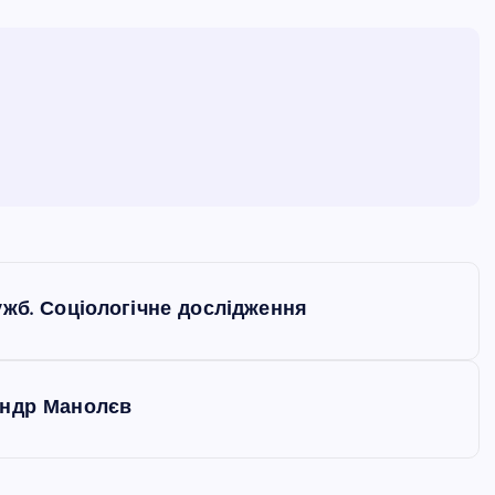
ужб. Соціологічне дослідження
андр Манолєв