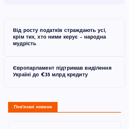
Н
Від росту податків страждають усі,
а
крім тих, хто ними керує – народна
мудрість
в
і
Європарламент підтримав виділення
Україні до €35 млрд кредиту
г
а
ц
Пов'язані новини
і