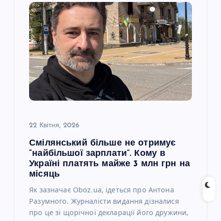
я
з
а
п
и
22 Квітня, 2026
с
Смілянський більше не отримує
“найбільшої зарплати”. Кому в
і
Україні платять майже 3 млн грн на
місяць
в
Як зазначає Oboz.ua, ідеться про Антона
Разумного. Журналісти видання дізналися
про це зі щорічної декларації його дружини,