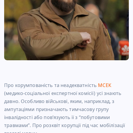
Про корумпованість та неадекватність
МСЕК
(медико-соціальної експертної комісії) усі знають
давно. Особливо військові, яким, наприклад, з
ампутаціями призначають тимчасову групу
інвалідності або пов’язують її з “побутовими
травмами”. Про розквіт корупції під час мобілізації