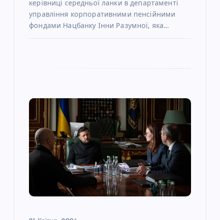
керівниці середньої ланки в департаменті
управління корпоративними пенсійними
фондами Нацбанку Інни Разумної, яка…