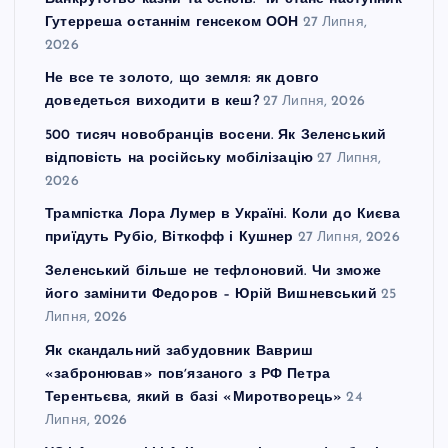
Гутерреша останнім генсеком ООН
27 Липня,
2026
Не все те золото, що земля: як довго
доведеться виходити в кеш?
27 Липня, 2026
500 тисяч новобранців восени. Як Зеленський
відповість на російську мобілізацію
27 Липня,
2026
Трампістка Лора Лумер в Україні. Коли до Києва
приїдуть Рубіо, Віткофф і Кушнер
27 Липня, 2026
Зеленський більше не тефлоновий. Чи зможе
його замінити Федоров – Юрій Вишневський
25
Липня, 2026
Як скандальний забудовник Вавриш
«забронював» повʼязаного з РФ Петра
Терентьєва, який в базі «Миротворець»
24
Липня, 2026