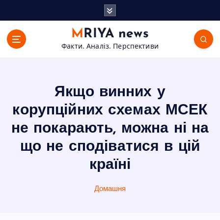
П
е
р
MRIYA news
е
Факти. Аналіз. Перспективи
й
т
и
д
Якщо винних у
о
в
корупційних схемах МСЕК
м
не покарають, можна ні на
і
с
що не сподіватися в цій
т
країні
у
Домашня