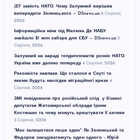
JEF замість НАТО. Чому Залужний вирішив
випередити Зеленського — DSnews.ua
6 Серпня,
2026
Інформаційна міна під Малюка. Де НАБУ
знайшло $1 млн хабара для СБУ — DSnews.ua
5
Серпня, 2026
Залужний на нараді топдипломатів розніс НАТО:
Україна вже далеко попереду
4 Серпня, 2026
Реконкіста навпаки. Що сталося в Сеуті та
якими будуть наслідки міграційної кризи
4
Серпня, 2026
ЗМІ повідомили про російський слід у бізнесі
депутатки Житомирської облради Ірини
Костюшко та чому можуть арештувати її активи
3 Серпня, 2026
"Має залишитися лише один". Як Зеленський та
Федоров знищуватимуть один одного – Юрій