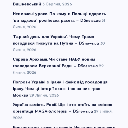
Вишневський
3 Серпня, 2026
Невивчені уроки. По кому в Польщі вдарить
“випадкова” російська ракета — DSnews.ua
31
Липня, 2026
“Гарний день для України”. Чому Трамп
погодився тиснути на Путіна — DSnews.ua
30
Липня, 2026
Справа Арахамії. Чи стане НАБУ новим
господарем Верховної Ради — DSnews.ua
29
Липня, 2026
Погрози Україні з Ірану і фейк від посадовця
Іраку. Чим ці історії схожі і як на них грає
Москва
29 Липня, 2026
Україна замість Росії. Що і хто стоїть за зміною
орієнтації MAGA-блогерів — DSnews.ua
29 Липня,
2026
Банкрутство казни та сенсів. Чи стане наступник