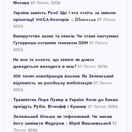
Москва
29 Липня, 2026
Україна замість Росії. Що і хто стоїть за зміною
орієнтації MAGA-блогерів — DSnews.ua
29 Липня,
2026
Банкрутство казни та сенсів. Чи стане наступник
Гутерреша останнім генсеком ООН
27 Липня,
2026
Не все те золото, що земля: як довго
доведеться виходити в кеш?
27 Липня, 2026
500 тисяч новобранців восени. Як Зеленський
відповість на російську мобілізацію
27 Липня,
2026
Трампістка Лора Лумер в Україні. Коли до Києва
приїдуть Рубіо, Віткофф і Кушнер
27 Липня, 2026
Зеленський більше не тефлоновий. Чи зможе
його замінити Федоров – Юрій Вишневський
25
Липня, 2026