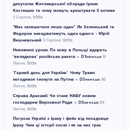
депутатки Житомирської облради Ірини
Костюшко та чому можуть арештувати її активи
3 Серпня, 2026
"Має залишитися лише один". Як Зеленський та
Федоров знищуватимуть один одного – Юрій
Вишневський
3 Серпня, 2026
Невивчені уроки. По кому в Польщі вдарить
“випадкова” російська ракета — DSnews.ua
31
Липня, 2026
“Гарний день для України”. Чому Трамп
погодився тиснути на Путіна — DSnews.ua
30
Липня, 2026
Справа Арахамії. Чи стане НАБУ новим
господарем Верховної Ради — DSnews.ua
29
Липня, 2026
Погрози Україні з Ірану і фейк від посадовця
Іраку. Чим ці історії схожі і як на них грає