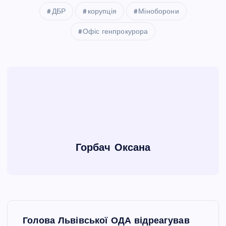
ДБР
корупція
Міноборони
Офіс генпрокурора
Горбач Оксана
Н
Голова Львівської ОДА відреагував