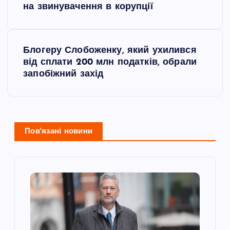
а
на звинувачення в корупції
в
Блогеру Слобоженку, який ухилився
і
від сплати 200 млн податків, обрали
запобіжний захід
г
а
ц
Пов'язані новини
і
я
з