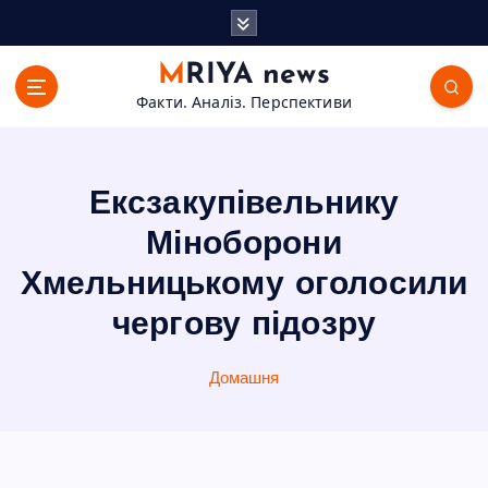
П
е
р
MRIYA news
е
Факти. Аналіз. Перспективи
й
т
и
д
Ексзакупівельнику
о
в
Міноборони
м
Хмельницькому оголосили
і
с
чергову підозру
т
у
Домашня