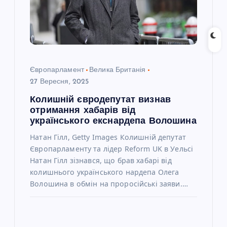
а
п
и
Європарламент
Велика Британія
с
27 Вересня, 2025
Колишній євродепутат визнав
і
отримання хабарів від
українського екснардепа Волошина
в
Натан Гілл, Getty Images Колишній депутат
Європарламенту та лідер Reform UK в Уельсі
Натан Гілл зізнався, що брав хабарі від
колишнього українського нардепа Олега
Волошина в обмін на проросійські заяви.…