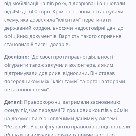
від мобілізації на пів року, підозрювані оцінювали
від 450 до 600 євро. Крім того, вони організували
схему, яка дозволяла “клієнтам” перетинати
державний кордон, вносячи недостовірні дані до
офіційних документів. Вартість такого сприяння
становила 8 тисяч доларів.
Дослівно:
“До своєї протиправної діяльності
фігуранти також залучили волонтера, з яким
підтримували довірливі відносини. Він ставав
посередником між “клієнтами” та організаторами
незаконної схеми”.
Деталі:
Правоохоронці затримали засновницю
фонду під час передачі їй грошових коштів у обмін
на документи із оновленими даними у системі
“Резерв+”. У всіх фігурантів правоохоронці провели
обшуки та вилучили докази їх причетності до