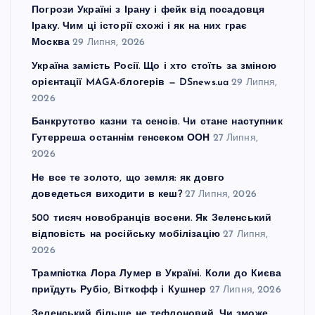
Погрози Україні з Ірану і фейк від посадовця
Іраку. Чим ці історії схожі і як на них грає
Москва
29 Липня, 2026
Україна замість Росії. Що і хто стоїть за зміною
орієнтації MAGA-блогерів — DSnews.ua
29 Липня,
2026
Банкрутство казни та сенсів. Чи стане наступник
Гутерреша останнім генсеком ООН
27 Липня,
2026
Не все те золото, що земля: як довго
доведеться виходити в кеш?
27 Липня, 2026
500 тисяч новобранців восени. Як Зеленський
відповість на російську мобілізацію
27 Липня,
2026
Трампістка Лора Лумер в Україні. Коли до Києва
приїдуть Рубіо, Віткофф і Кушнер
27 Липня, 2026
Зеленський більше не тефлоновий. Чи зможе