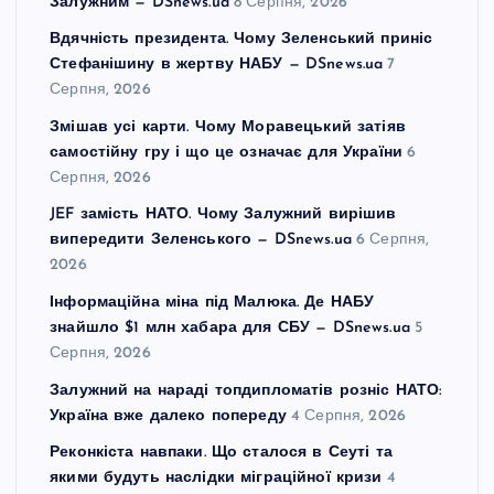
Залужним — DSnews.ua
8 Серпня, 2026
Вдячність президента. Чому Зеленський приніс
Стефанішину в жертву НАБУ — DSnews.ua
7
Серпня, 2026
Змішав усі карти. Чому Моравецький затіяв
самостійну гру і що це означає для України
6
Серпня, 2026
JEF замість НАТО. Чому Залужний вирішив
випередити Зеленського — DSnews.ua
6 Серпня,
2026
Інформаційна міна під Малюка. Де НАБУ
знайшло $1 млн хабара для СБУ — DSnews.ua
5
Серпня, 2026
Залужний на нараді топдипломатів розніс НАТО:
Україна вже далеко попереду
4 Серпня, 2026
Реконкіста навпаки. Що сталося в Сеуті та
якими будуть наслідки міграційної кризи
4