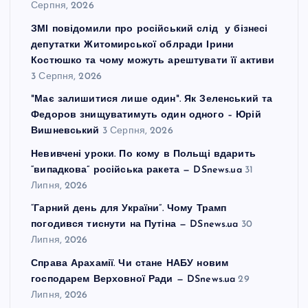
Серпня, 2026
ЗМІ повідомили про російський слід у бізнесі
депутатки Житомирської облради Ірини
Костюшко та чому можуть арештувати її активи
3 Серпня, 2026
"Має залишитися лише один". Як Зеленський та
Федоров знищуватимуть один одного – Юрій
Вишневський
3 Серпня, 2026
Невивчені уроки. По кому в Польщі вдарить
“випадкова” російська ракета — DSnews.ua
31
Липня, 2026
“Гарний день для України”. Чому Трамп
погодився тиснути на Путіна — DSnews.ua
30
Липня, 2026
Справа Арахамії. Чи стане НАБУ новим
господарем Верховної Ради — DSnews.ua
29
Липня, 2026