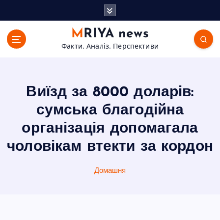
П
е
р
MRIYA news
е
Факти. Аналіз. Перспективи
й
т
и
д
Виїзд за 8000 доларів:
о
в
сумська благодійна
м
організація допомагала
і
с
чоловікам втекти за кордон
т
у
Домашня