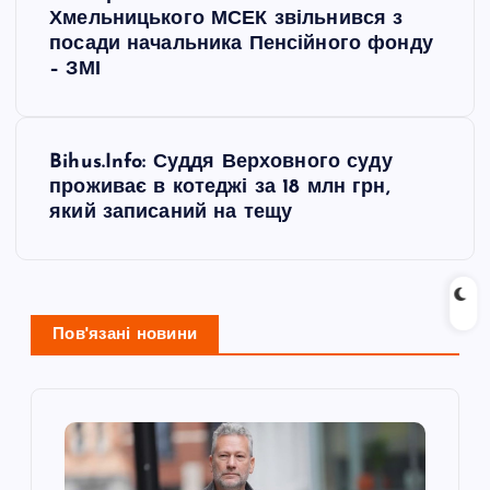
а
Хмельницького МСЕК звільнився з
посади начальника Пенсійного фонду
в
– ЗМІ
і
Bihus.Info: Суддя Верховного суду
г
проживає в котеджі за 18 млн грн,
який записаний на тещу
а
ц
і
Пов'язані новини
я
з