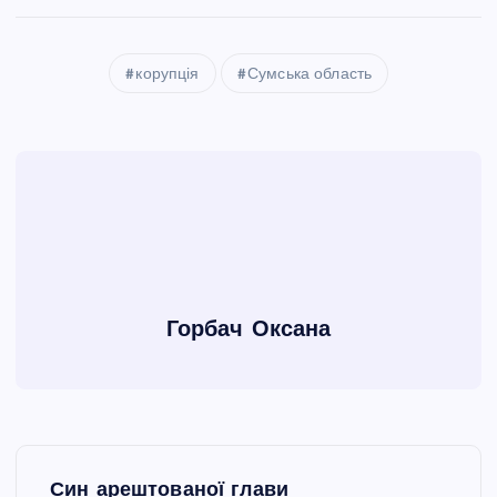
корупція
Сумська область
Горбач Оксана
Н
Син арештованої глави