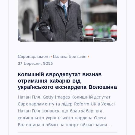
а
п
и
с
Європарламент
Велика Британія
і
27 Вересня, 2025
Колишній євродепутат визнав
в
отримання хабарів від
українського екснардепа Волошина
Натан Гілл, Getty Images Колишній депутат
Європарламенту та лідер Reform UK в Уельсі
Натан Гілл зізнався, що брав хабарі від
колишнього українського нардепа Олега
Волошина в обмін на проросійські заяви.…